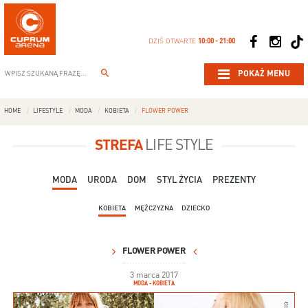
DZIŚ OTWARTE
10:00 - 21:00
POKAŻ MENU
HOME
LIFESTYLE
MODA
KOBIETA
FLOWER POWER
STREFA
LIFE STYLE
MODA
URODA
DOM
STYL ŻYCIA
PREZENTY
KOBIETA
MĘŻCZYZNA
DZIECKO
FLOWER POWER
3 marca 2017
MODA - KOBIETA