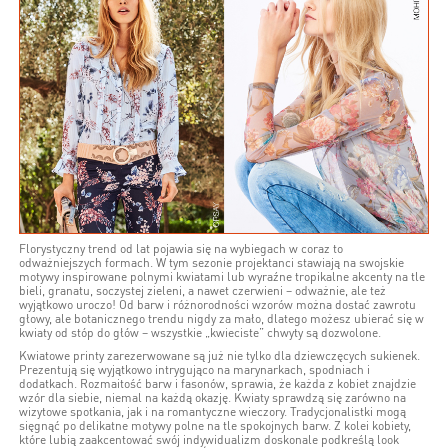
Florystyczny trend od lat pojawia się na wybiegach w coraz to
odważniejszych formach. W tym sezonie projektanci stawiają na swojskie
motywy inspirowane polnymi kwiatami lub wyraźne tropikalne akcenty na tle
bieli, granatu, soczystej zieleni, a nawet czerwieni – odważnie, ale też
wyjątkowo uroczo! Od barw i różnorodności wzorów można dostać zawrotu
głowy, ale botanicznego trendu nigdy za mało, dlatego możesz ubierać się w
kwiaty od stóp do głów – wszystkie „kwieciste” chwyty są dozwolone.
Kwiatowe printy zarezerwowane są już nie tylko dla dziewczęcych sukienek.
Prezentują się wyjątkowo intrygująco na marynarkach, spodniach i
dodatkach. Rozmaitość barw i fasonów, sprawia, że każda z kobiet znajdzie
wzór dla siebie, niemal na każdą okazję. Kwiaty sprawdzą się zarówno na
wizytowe spotkania, jak i na romantyczne wieczory. Tradycjonalistki mogą
sięgnąć po delikatne motywy polne na tle spokojnych barw. Z kolei kobiety,
które lubią zaakcentować swój indywidualizm doskonale podkreślą look