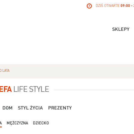
DZIŚ OTWARTE
09:00 -
SKLEPY
O LATA
EFA
LIFE STYLE
DOM
STYL ŻYCIA
PREZENTY
A
MĘŻCZYZNA
DZIECKO
Dla Niej - Orsay - 119,99 zł
Dla Niej - Stradivari