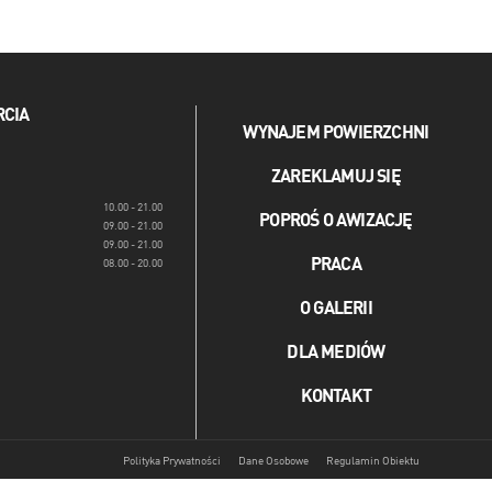
RCIA
WYNAJEM POWIERZCHNI
ZAREKLAMUJ SIĘ
10.00 - 21.00
POPROŚ O AWIZACJĘ
09.00 - 21.00
09.00 - 21.00
PRACA
08.00 - 20.00
O GALERII
DLA MEDIÓW
KONTAKT
Polityka Prywatności
Dane Osobowe
Regulamin Obiektu