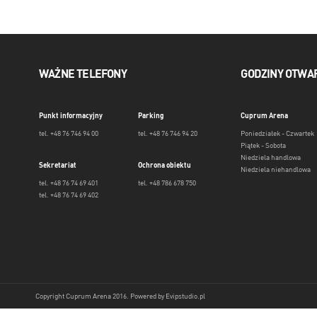
WAŻNE TELEFONY
GODZINY OTWA
Punkt informacyjny
Parking
Cuprum Arena
tel. +48 76 746 94 00
tel. +48 76 746 94 20
Poniedziałek - Czwartek
Piątek - Sobota
Niedziela handlowa
Sekretariat
Ochrona obiektu
Niedziela niehandlowa
tel. +48 76 74 69 401
tel. +48 786 678 750
tel. +48 76 74 69 402
Copyright Cuprum Arena 2016. Powered by
Evipstudio.pl