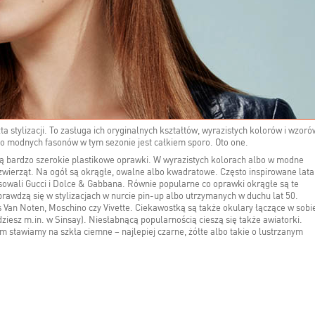
ta stylizacji. To zasługa ich oryginalnych kształtów, wyrazistych kolorów i wzoró
 bo modnych fasonów w tym sezonie jest całkiem sporo. Oto one.
ją bardzo szerokie plastikowe oprawki. W wyrazistych kolorach albo w modne
 zwierząt. Na ogół są okrągłe, owalne albo kwadratowe. Często inspirowane lat
nsowali Gucci i Dolce & Gabbana. Równie popularne co oprawki okrągłe są te
rawdzą się w stylizacjach w nurcie pin-up albo utrzymanych w duchu lat 50.
s Van Noten, Moschino czy Vivette. Ciekawostką są także okulary łączące w sobie
ziesz m.in. w Sinsay). Niesłabnącą popularnością cieszą się także awiatorki.
m stawiamy na szkła ciemne – najlepiej czarne, żółte albo takie o lustrzanym