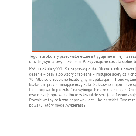
Tego lata okulary przeciwsłoneczne intrygują nie mniej niż resz
oraz trójwymiarowych zdobień. Każdy znajdzie coś dla siebie,
Królują okulary XXL. Są naprawdę duże. Okazałe szkła otacza
desenie – pasy albo wzory drapieżne – imitujące skóry dzikich
70. Albo suto zdobione biżuteryjnymi aplikacjami. Trend wyla
kształtem przypominające oczy kota. Seksowne i tajemnicze sp
Inspiracji warto poszukać na wybiegach marek, takich jak Drie
dwa rodzaje oprawek albo te w kształcie serc (oba fasony znajd
Równie ważny co kształt oprawek jest... kolor szkieł. Tym raze
połysku. Który model wybierasz?