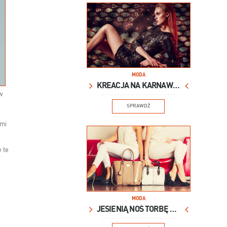
MODA
KREACJA NA KARNAWAŁ
w
SPRAWDŹ
ami
 te
MODA
JESIENIĄ NOŚ TORBĘ XXL