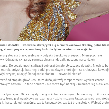
ania i dodatki. Haftowane skrzącymi się nićmi żakardowe tkaniny, pełna blas
obą, stworzymy niezapomniany look nie tylko na wieczorne wyjścia.
erują złocisty blask, srebrzysty połysk i barokowy przepych. Mieniących się
wy. Odważnie skrzą się również ubrania i dodatki noszone na co dzień.
nie. Do codziennych stylizacji dobieraj śmiało błyszczące dodatki. Niech to b
u marek, połyskują baleriny, botki, prawdziwym przebojem są srebrzyste kowbojk
Wykorzystaj okazję! Dodaj sobie blasku i… pewności siebie!
zczeć od stóp do głów! Jeśli to za dużo jak twój temperament, wybierz czarną
ntowym haftem. Do tego dobierz - nie może być inaczej – mieniące się blaskiem
arna tym lepiej. Okraś nią stylizację w kolorze czarnym lub czerwonym. Kolory t
zący trend jest wyjątkowo wyrozumiały – złoto możemy łączyć ze srebrem. Woli
 kilka sztuk jednocześnie, czy to łańcuszków, czy też bransoletek. Wybrać złote