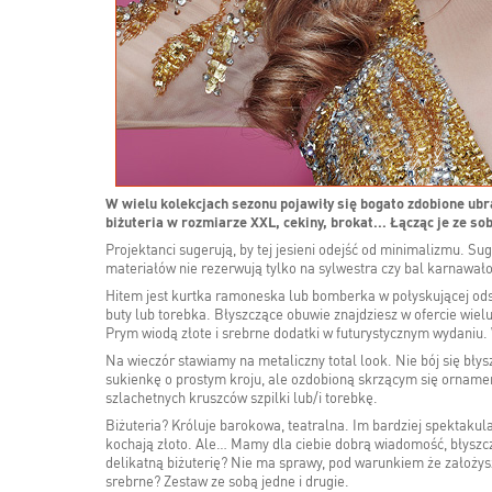
W wielu kolekcjach sezonu pojawiły się bogato zdobione ubr
biżuteria w rozmiarze XXL, cekiny, brokat... Łącząc je ze s
Projektanci sugerują, by tej jesieni odejść od minimalizmu. Sug
materiałów nie rezerwują tylko na sylwestra czy bal karnawało
Hitem jest kurtka ramoneska lub bomberka w połyskującej odsło
buty lub torebka. Błyszczące obuwie znajdziesz w ofercie wiel
Prym wiodą złote i srebrne dodatki w futurystycznym wydaniu. 
Na wieczór stawiamy na metaliczny total look. Nie bój się błys
sukienkę o prostym kroju, ale ozdobioną skrzącym się orname
szlachetnych kruszców szpilki lub/i torebkę.
Biżuteria? Króluje barokowa, teatralna. Im bardziej spektakul
kochają złoto. Ale… Mamy dla ciebie dobrą wiadomość, błyszc
delikatną biżuterię? Nie ma sprawy, pod warunkiem że założysz
srebrne? Zestaw ze sobą jedne i drugie.