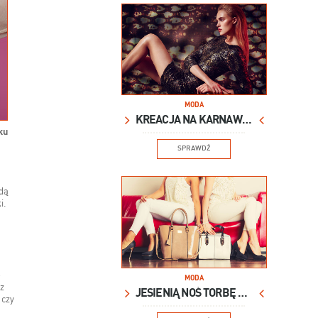
MODA
KREACJA NA KARNAWAŁ
ku
SPRAWDŹ
ędą
i.
e
MODA
sz
JESIENIĄ NOŚ TORBĘ XXL
 czy