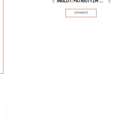
INGLOT: PATRIOTYZM NA USTACH
SPRAWDŹ