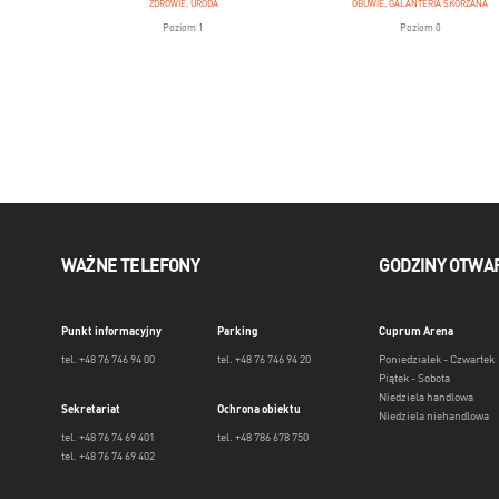
ZDROWIE, URODA
OBUWIE, GALANTERIA SKÓRZANA
Poziom 1
Poziom 0
WAŻNE TELEFONY
GODZINY OTWA
Punkt informacyjny
Parking
Cuprum Arena
tel. +48 76 746 94 00
tel. +48 76 746 94 20
Poniedziałek - Czwartek
Piątek - Sobota
Niedziela handlowa
Sekretariat
Ochrona obiektu
Niedziela niehandlowa
tel. +48 76 74 69 401
tel. +48 786 678 750
tel. +48 76 74 69 402