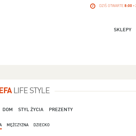
DZIŚ OTWARTE
8:00 -
SKLEPY
EFA
LIFE STYLE
DOM
STYL ŻYCIA
PREZENTY
A
MĘŻCZYZNA
DZIECKO
Dla Niej - Orsay - 119,99 zł
Dla Niej - Stradivari