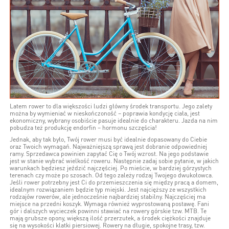
Latem rower to dla większości ludzi główny środek transportu. Jego zalety
można by wymieniać w nieskończoność – poprawia kondycję ciała, jest
ekonomiczny, wybrany osobiście pasuje idealnie do charakteru. Jazda na nim
pobudza też produkcję endorfin – hormonu szczęścia!
Jednak, aby tak było, Twój rower musi być idealnie dopasowany do Ciebie
oraz Twoich wymagań. Najważniejszą sprawą jest dobranie odpowiedniej
ramy. Sprzedawca powinien zapytać Cię o Twój wzrost. Na jego podstawie
jest w stanie wybrać wielkość roweru. Następnie zadaj sobie pytanie, w jakich
warunkach będziesz jeździć najczęściej. Po mieście, w bardziej górzystych
terenach czy może po szosach. Od tego zależy rodzaj Twojego dwukołowca.
Jeśli rower potrzebny jest Ci do przemieszczenia się między pracą a domem,
idealnym rozwiązaniem będzie typ miejski. Jest najcięższy ze wszystkich
rodzajów rowerów, ale jednocześnie najbardziej stabilny. Najczęściej ma
miejsce na przedni koszyk. Wymaga również wyprostowaną postawę. Fani
gór i dalszych wycieczek powinni stawiać na rowery górskie tzw. MTB. Te
mają grubsze opony, większą ilość przerzutek, a środek ciężkości znajduje
się na wysokości klatki piersiowej. Rowery na długie, spokojne trasy, tzw.