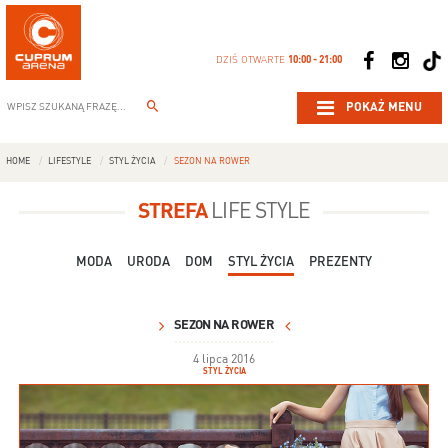
DZIŚ OTWARTE
10:00 - 21:00
POKAŻ MENU
HOME
LIFESTYLE
STYL ŻYCIA
SEZON NA ROWER
STREFA
LIFE STYLE
MODA
URODA
DOM
STYL ŻYCIA
PREZENTY
SEZON NA ROWER
4 lipca 2016
STYL ŻYCIA