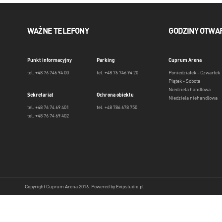
WAŻNE TELEFONY
GODZINY OTWA
Punkt informacyjny
Parking
Cuprum Arena
tel. +48 76 746 94 00
tel. +48 76 746 94 20
Poniedziałek - Czwartek
Piątek - Sobota
Niedziela handlowa
Sekretariat
Ochrona obiektu
Niedziela niehandlowa
tel. +48 76 74 69 401
tel. +48 786 678 750
tel. +48 76 74 69 402
Copyright Cuprum Arena 2016. Powered by
Evipstudio.pl