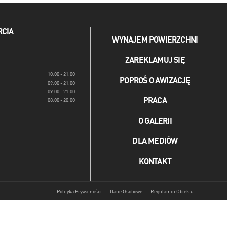
RCIA
WYNAJEM POWIERZCHNI
ZAREKLAMUJ SIĘ
10.00 - 21.00
POPROŚ O AWIZACJĘ
09.00 - 21.00
09.00 - 21.00
PRACA
08.00 - 20.00
O GALERII
DLA MEDIÓW
KONTAKT
Polityka Prywatności
Dane Osobowe
Regulamin Obiektu