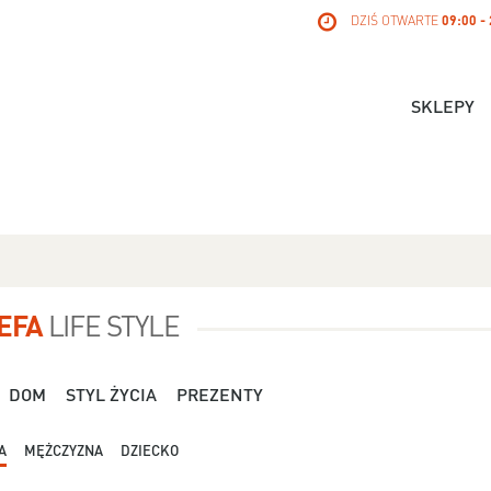
DZIŚ OTWARTE
09:00 -
SKLEPY
EFA
LIFE STYLE
DOM
STYL ŻYCIA
PREZENTY
A
MĘŻCZYZNA
DZIECKO
Dla Niej - Orsay - 119,99 zł
Dla Niej - Stradivari