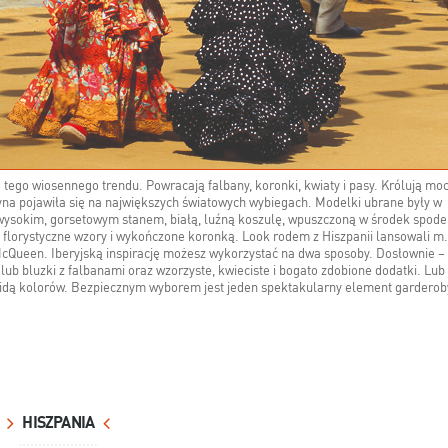
o tego wiosennego trendu. Powracają falbany, koronki, kwiaty i pasy. Królują mo
żyna pojawiła się na największych światowych wybiegach. Modelki ubrane były w
 wysokim, gorsetowym stanem, białą, luźną koszulę, wpuszczoną w środek spod
 florystyczne wzory i wykończone koronką. Look rodem z Hiszpanii lansowali m.
cQueen. Iberyjską inspirację możesz wykorzystać na dwa sposoby. Dosłownie –
 lub bluzki z falbanami oraz wzorzyste, kwieciste i bogato zdobione dodatki. Lub
orridą kolorów. Bezpiecznym wyborem jest jeden spektakularny element garderob
HISZPANIA