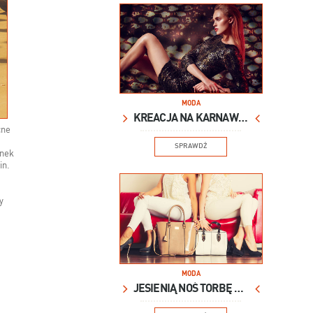
MODA
KREACJA NA KARNAWAŁ
cne
SPRAWDŹ
enek
in.
y
MODA
JESIENIĄ NOŚ TORBĘ XXL