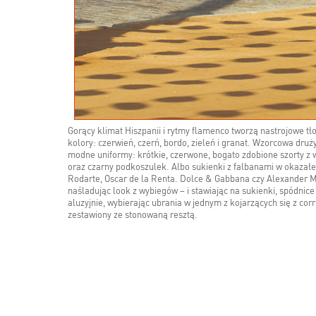
Gorący klimat Hiszpanii i rytmy flamenco tworzą nastrojowe tł
kolory: czerwień, czerń, bordo, zieleń i granat. Wzorcowa dru
modne uniformy: krótkie, czerwone, bogato zdobione szorty z
oraz czarny podkoszulek. Albo sukienki z falbanami w okazałe
Rodarte, Oscar de la Renta. Dolce & Gabbana czy Alexander M
naśladując look z wybiegów – i stawiając na sukienki, spódnice
aluzyjnie, wybierając ubrania w jednym z kojarzących się z c
zestawiony ze stonowaną resztą.