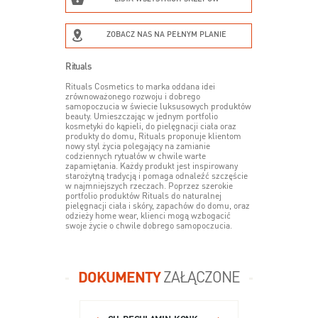
ZOBACZ NAS NA PEŁNYM PLANIE
Rituals
Rituals Cosmetics to marka oddana idei
zrównoważonego rozwoju i dobrego
samopoczucia w świecie luksusowych produktów
beauty. Umieszczając w jednym portfolio
kosmetyki do kąpieli, do pielęgnacji ciała oraz
produkty do domu, Rituals proponuje klientom
nowy styl życia polegający na zamianie
codziennych rytuałów w chwile warte
zapamiętania. Każdy produkt jest inspirowany
starożytną tradycją i pomaga odnaleźć szczęście
w najmniejszych rzeczach. Poprzez szerokie
portfolio produktów Rituals do naturalnej
pielęgnacji ciała i skóry, zapachów do domu, oraz
odzieży home wear, klienci mogą wzbogacić
swoje życie o chwile dobrego samopoczucia.
DOKUMENTY
ZAŁĄCZONE