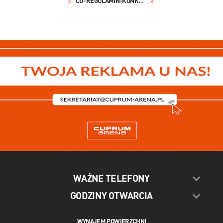
CU-REGULAMIN-KONKURS-RITUALS-FB-2023.PDF
WAŻNE TELEFONY
GODZINY OTWARCIA
WYNAJEM POWIERZCHNI