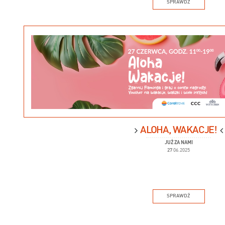
SPRAWDŹ
ALOHA, WAKACJE!
JUŻ ZA NAMI
27
06.2025
SPRAWDŹ