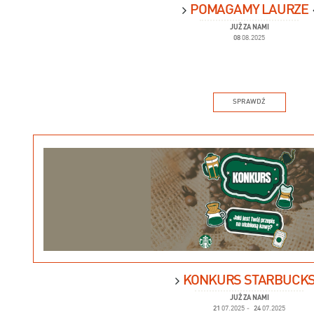
POMAGAMY LAURZE
JUŻ ZA NAMI
08
08.2025
SPRAWDŹ
KONKURS STARBUCK
JUŻ ZA NAMI
21
07.2025
-
24
07.2025