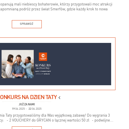
opanują mali niebiescy bohaterowie, którzy przygotowali moc atrakcji
iezapomnianą podróż przez świat Smerfów, gdzie każdy krok to nowa
SPRAWDŹ
ONKURS NA DZIEŃ TATY
JUŻ ZA NAMI
19
06.2025
-
22
06.2025
 Dnia Taty przygotowaliśmy dla Was wyjątkową zabawę! Do wygrania 3
ący: - 2 VOUCHERY do GRYCAN o łącznej wartości 50 zł - podwójne...