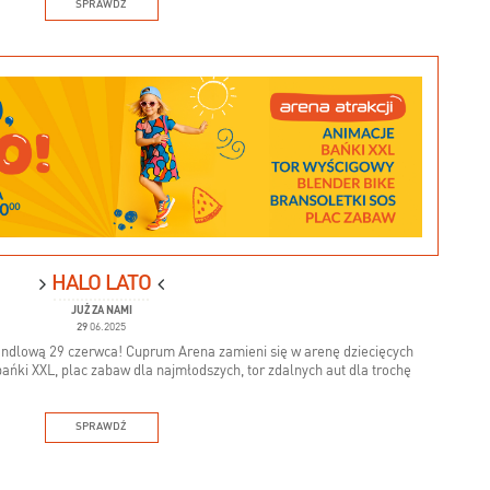
SPRAWDŹ
HALO LATO
JUŻ ZA NAMI
29
06.2025
andlową 29 czerwca! Cuprum Arena zamieni się w arenę dziecięcych
bańki XXL, plac zabaw dla najmłodszych, tor zdalnych aut dla trochę
SPRAWDŹ