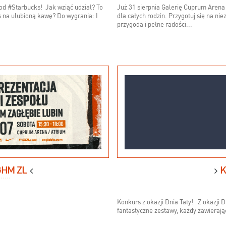
d #Starbucks! Jak wziąć udział? To
Już 31 sierpnia Galerię Cuprum Arena 
s na ulubioną kawę? Do wygrania: I
dla całych rodzin. Przygotuj się na n
przygoda i pełne radości...
GHM ZL
K
Konkurs z okazji Dnia Taty! Z okazji
fantastyczne zestawy, każdy zawieraj