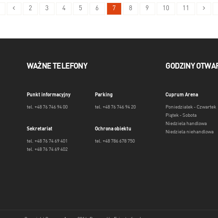
2
3
4
5
6
7
8
9
10
11
WAŻNE TELEFONY
GODZINY OTWA
Punkt informacyjny
Parking
Cuprum Arena
tel. +48 76 746 94 00
tel. +48 76 746 94 20
Poniedziałek - Czwartek
Piątek - Sobota
Niedziela handlowa
Sekretariat
Ochrona obiektu
Niedziela niehandlowa
tel. +48 76 74 69 401
tel. +48 786 678 750
tel. +48 76 74 69 402