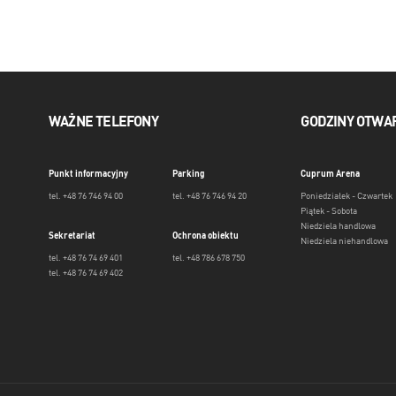
WAŻNE TELEFONY
GODZINY OTWA
Punkt informacyjny
Parking
Cuprum Arena
tel. +48 76 746 94 00
tel. +48 76 746 94 20
Poniedziałek - Czwartek
Piątek - Sobota
Niedziela handlowa
Sekretariat
Ochrona obiektu
Niedziela niehandlowa
tel. +48 76 74 69 401
tel. +48 786 678 750
tel. +48 76 74 69 402