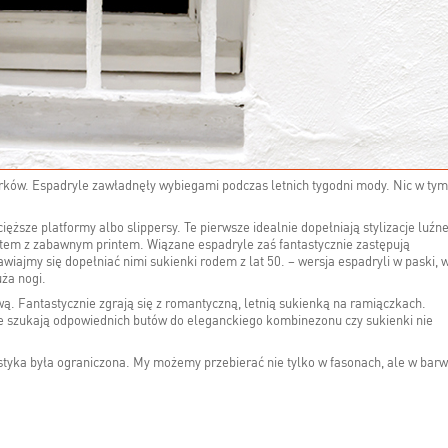
urków. Espadryle zawładnęły wybiegami podczas letnich tygodni mody. Nic w tym
sze platformy albo slippersy. Te pierwsze idealnie dopełniają stylizacje luźne
hirtem z zabawnym printem. Wiązane espadryle zaś fantastycznie zastępują
ajmy się dopełniać nimi sukienki rodem z lat 50. – wersja espadryli w paski, 
uża nogi.
ą. Fantastycznie zgrają się z romantyczną, letnią sukienką na ramiączkach.
e szukają odpowiednich butów do eleganckiego kombinezonu czy sukienki nie
styka była ograniczona. My możemy przebierać nie tylko w fasonach, ale w bar