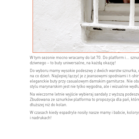
W tym sezonie mocno wracamy do lat 70. Do platform i... szn
dziwnego – to buty uniwersalne, na każdą okazję!
Do wyboru mamy wysokie podeszwy z dwóch warstw sznurka, cięż
na co dzień. Najlepiej łączyć je z jeansowymi spodniami i t-s
eleganckie buty przy casualowym damskim garniturze. Nie obawi
stylu marynarskim jest nie tylko wygodna, ale i wizualnie wydł
Na wieczorne letnie wyjście wybieraj sandały z wyższą podeszw
Zbudowana ze sznurków platforma to propozycja dla pań, któr
dłuższej niż do kolan.
W czasach kiedy espadryle nosiły nasze mamy i babcie, kolory
i nadrukach!