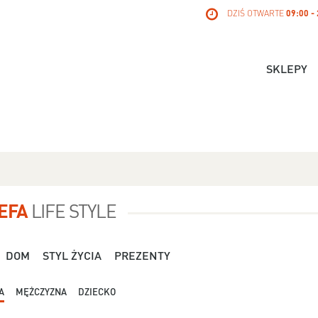
DZIŚ OTWARTE
09:00 -
SKLEPY
EFA
LIFE STYLE
DOM
STYL ŻYCIA
PREZENTY
A
MĘŻCZYZNA
DZIECKO
Dla Niej - Orsay - 119,99 zł
Dla Niej - Stradivari