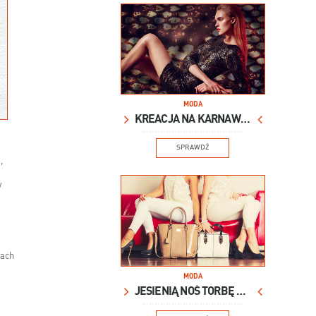
MODA
KREACJA NA KARNAWAŁ
SPRAWDŹ
,
w
wach
MODA
JESIENIĄ NOŚ TORBĘ XXL