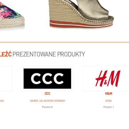
LEŹĆ
PREZENTOWANE PRODUKTY
CCC
H&M
ANA
OBUWIE, GALANTERIA SKÓRZANA
MODA
Poziom 0
Poziom 1