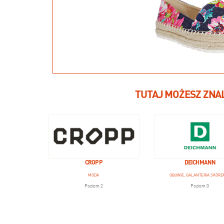
TUTAJ MOŻESZ ZNA
CROPP
DEICHMANN
MODA
OBUWIE, GALANTERIA SKÓRZ
Poziom 2
Poziom 0