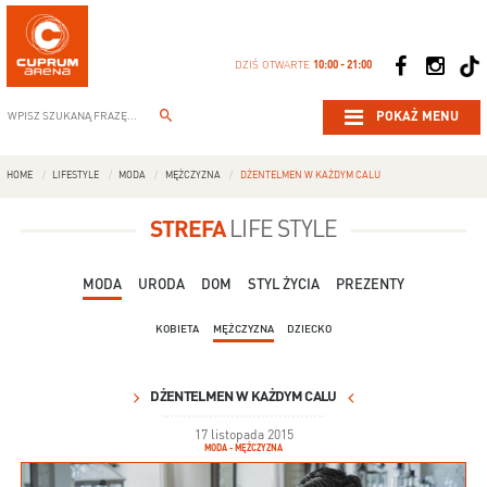
DZIŚ OTWARTE
10:00 - 21:00
POKAŻ MENU
HOME
LIFESTYLE
MODA
MĘŻCZYZNA
DŻENTELMEN W KAŻDYM CALU
STREFA
LIFE STYLE
MODA
URODA
DOM
STYL ŻYCIA
PREZENTY
KOBIETA
MĘŻCZYZNA
DZIECKO
DŻENTELMEN W KAŻDYM CALU
17 listopada 2015
MODA - MĘŻCZYZNA