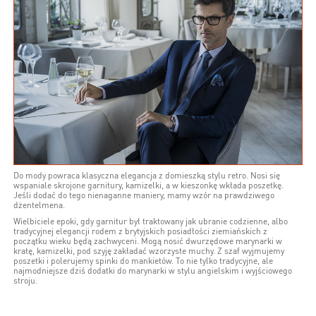
Do mody powraca klasyczna elegancja z domieszką stylu retro. Nosi się
wspaniale skrojone garnitury, kamizelki, a w kieszonkę wkłada poszetkę.
Jeśli dodać do tego nienaganne maniery, mamy wzór na prawdziwego
dżentelmena.
Wielbiciele epoki, gdy garnitur był traktowany jak ubranie codzienne, albo
tradycyjnej elegancji rodem z brytyjskich posiadłości ziemiańskich z
początku wieku będą zachwyceni. Mogą nosić dwurzędowe marynarki w
kratę, kamizelki, pod szyję zakładać wzorzyste muchy. Z szaf wyjmujemy
poszetki i polerujemy spinki do mankietów. To nie tylko tradycyjne, ale
najmodniejsze dziś dodatki do marynarki w stylu angielskim i wyjściowego
stroju.