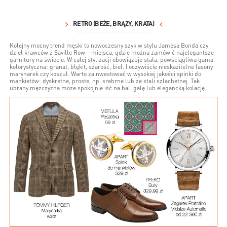
RETRO (BEŻE, BRĄZY, KRATA)
Kolejny mocny trend męski to nowoczesny szyk w stylu Jamesa Bonda czy
dzieł krawców z Saville Row – miejsca, gdzie można zamówić najelegantsze
garnitury na świecie. W całej stylizacji obowiązuje stała, powściągliwa gama
kolorystyczna: granat, błękit, szarość, biel. I oczywiście nieskazitelne fasony
marynarek czy koszul. Warto zainwestować w wysokiej jakości spinki do
mankietów: dyskretne, proste, np. srebrne lub ze stali szlachetnej. Tak
ubrany mężczyzna może spokojnie iść na bal, galę lub elegancką kolację.