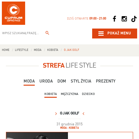
DZIŚ OTWARTE
09:00 - 21:00
POKAŻ MENU
HOME
LIFESTYLE
MODA
KOBIETA
G JAK GOLF
STREFA
LIFE STYLE
MODA
URODA
DOM
STYL ŻYCIA
PREZENTY
KOBIETA
MĘŻCZYZNA
DZIECKO
G JAK GOLF
31 grudnia 2015
MODA - KOBIETA