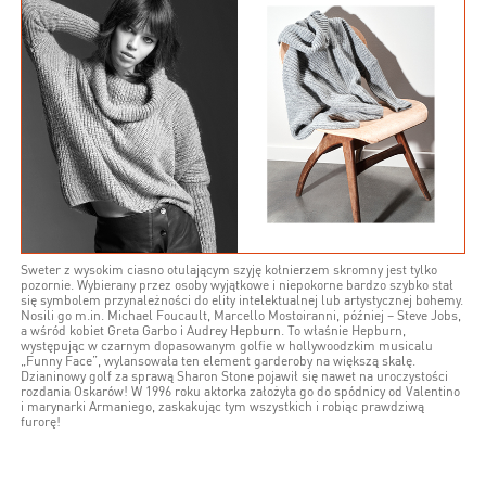
Sweter z wysokim ciasno otulającym szyję kołnierzem skromny jest tylko
pozornie. Wybierany przez osoby wyjątkowe i niepokorne bardzo szybko stał
się symbolem przynależności do elity intelektualnej lub artystycznej bohemy.
Nosili go m.in. Michael Foucault, Marcello Mostoiranni, później – Steve Jobs,
a wśród kobiet Greta Garbo i Audrey Hepburn. To właśnie Hepburn,
występując w czarnym dopasowanym golfie w hollywoodzkim musicalu
„Funny Face”, wylansowała ten element garderoby na większą skalę.
Dzianinowy golf za sprawą Sharon Stone pojawił się nawet na uroczystości
rozdania Oskarów! W 1996 roku aktorka założyła go do spódnicy od Valentino
i marynarki Armaniego, zaskakując tym wszystkich i robiąc prawdziwą
furorę!