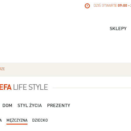
DZIŚ OTWARTE
09:00 -
SKLEPY
RZE
EFA
LIFE STYLE
DOM
STYL ŻYCIA
PREZENTY
A
MĘŻCZYZNA
DZIECKO
Dla Niej - Orsay - 119,99 zł
Dla Niej - Stradivari