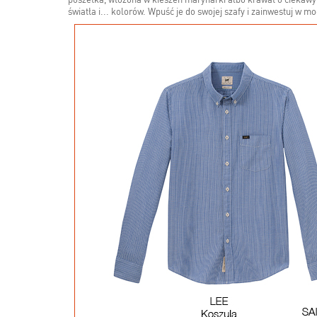
poszetka, włożona w kieszeń marynarki albo krawat o ciekawym
światła i... kolorów. Wpuść je do swojej szafy i zainwestuj w m