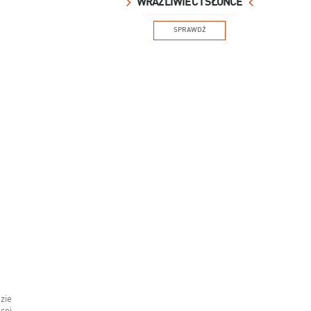
WRAŻLIWIEC I SŁOŃCE
SPRAWDŹ
zie