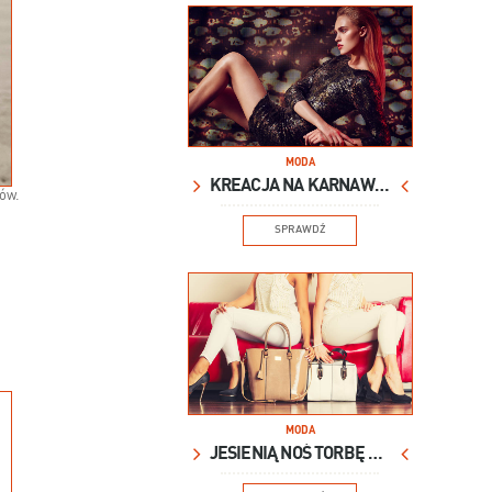
MODA
KREACJA NA KARNAWAŁ
rów.
SPRAWDŹ
MODA
JESIENIĄ NOŚ TORBĘ XXL