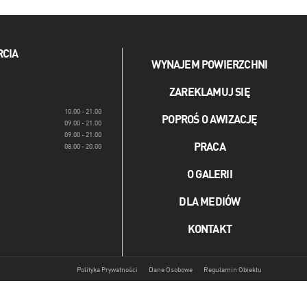
RCIA
WYNAJEM POWIERZCHNI
ZAREKLAMUJ SIĘ
10.00 - 21.00
POPROŚ O AWIZACJĘ
09.00 - 21.00
09.00 - 21.00
PRACA
08.00 - 20.00
O GALERII
DLA MEDIÓW
KONTAKT
Polityka Prywatności
Dane Osobowe
Regulamin Obiektu