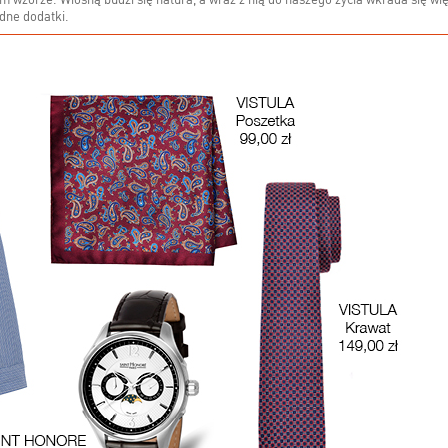
 wzorze. Wiosną budzi się natura, a wraz z nią do naszego życia wkrada się wię
odne dodatki.