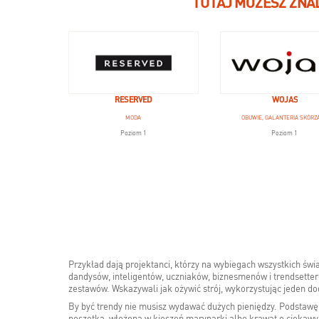
TUTAJ MOŻESZ ZNA
RESERVED
WOJAS
MODA
OBUWIE, GALANTERIA SKÓRZ
Poziom 1
Poziom 1
Przykład dają projektanci, którzy na wybiegach wszystkich św
dandysów, inteligentów, uczniaków, biznesmenów i trendsetteró
zestawów. Wskazywali jak ożywić strój, wykorzystując jeden 
By być trendy nie musisz wydawać dużych pieniędzy. Podstawę 