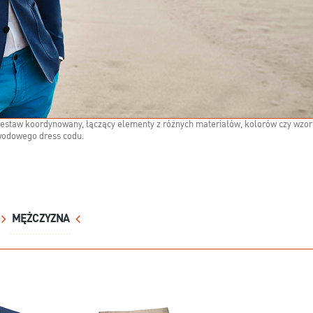
zestaw koordynowany, łączący elementy z różnych materiałów, kolorów czy wzo
wodowego dress codu.
MĘŻCZYZNA