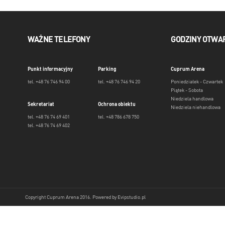
WAŻNE TELEFONY
GODZINY OTWA
Punkt informacyjny
Parking
Cuprum Arena
tel. +48 76 746 94 00
tel. +48 76 746 94 20
Poniedziałek - Czwartek
Piątek - Sobota
Niedziela handlowa
Sekretariat
Ochrona obiektu
Niedziela niehandlowa
tel. +48 76 74 69 401
tel. +48 786 678 750
tel. +48 76 74 69 402
Copyright Cuprum Arena 2016. Powered by
Evipstudio.pl