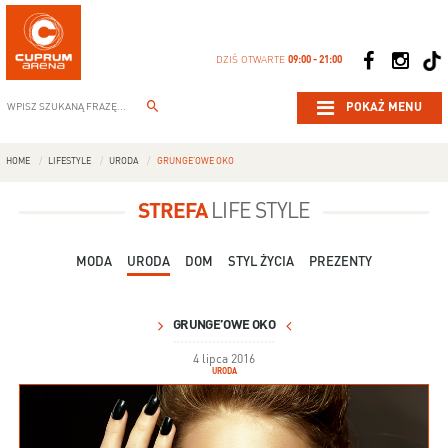
DZIŚ OTWARTE
09:00 - 21:00
POKAŻ MENU
HOME
LIFESTYLE
URODA
GRUNGE’OWE OKO
STREFA
LIFE STYLE
MODA
URODA
DOM
STYL ŻYCIA
PREZENTY
GRUNGE’OWE OKO
4 lipca 2016
URODA