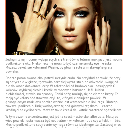
Jednym z najmocniej wybijających się trendów w letnim makijażu jest mocno
podkreślone oko. Niekoniecznie musi to być czarne smoky eye i kreska.
Możesz bawić się kolorami! Ważne, by główną rolę w make-up’ie grała
powieka.
Dobrze pomalowane oko, potrafi uczynić cuda. Na przykład sprawić, że oczy
są optycznie większe, tęczówka bardziej wyrazista albo odwrócić uwagę od
nie do końca doskonałej cery. W zależności od budowy oka i pasujących Ci
kolorów, wybieraj cienie i kredki w mocnych barwach. Jeśli lubisz
niebieskości, stawiaj na granaty. Fanki beży, malują się na ciemne brązy. To
mają być kolory podstawowe czyli te, którymi cieniujesz powieki. W
grunge’owym makijażu bardzo ważne jest wzmocnienie linii rzęs. Dlatego
zawsze, podkreślaj linię wodną oraz tę nad górnymi rzęskami – czarną
kredką albo eyelinerem. Możesz takie kreski delikatnie rozetrzeć pędzelkiem.
W tym sezonie akcentowana jest jedna część – albo oko, albo usta. Malując
więc powieki, usta muszą być neutralne – w kolorze nude czy w lekkim różu.
Mocno podkreślone spojrzenie wymaga również idealnego tła. Zastosuj więc