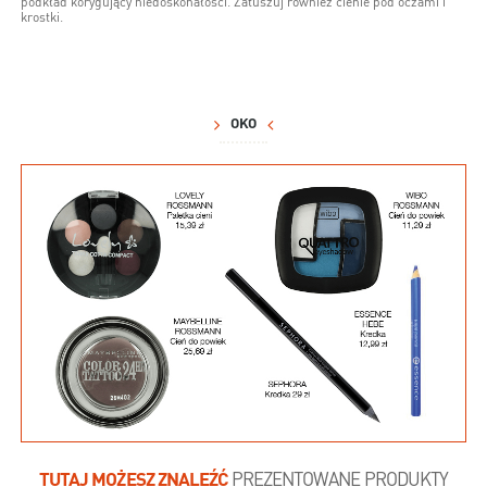
podkład korygujący niedoskonałości. Zatuszuj również cienie pod oczami i
krostki.
OKO
TUTAJ MOŻESZ ZNALEŹĆ
PREZENTOWANE PRODUKTY