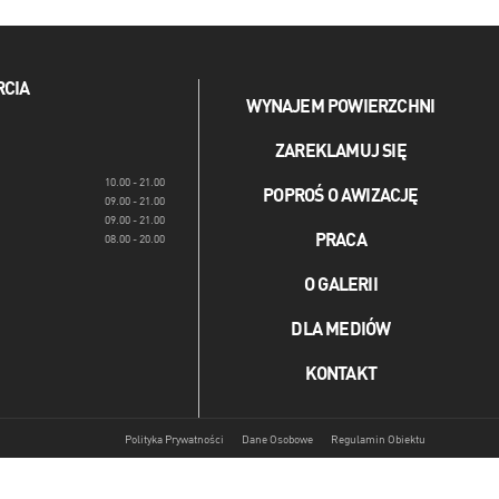
RCIA
WYNAJEM POWIERZCHNI
ZAREKLAMUJ SIĘ
10.00 - 21.00
POPROŚ O AWIZACJĘ
09.00 - 21.00
09.00 - 21.00
PRACA
08.00 - 20.00
O GALERII
DLA MEDIÓW
KONTAKT
Polityka Prywatności
Dane Osobowe
Regulamin Obiektu