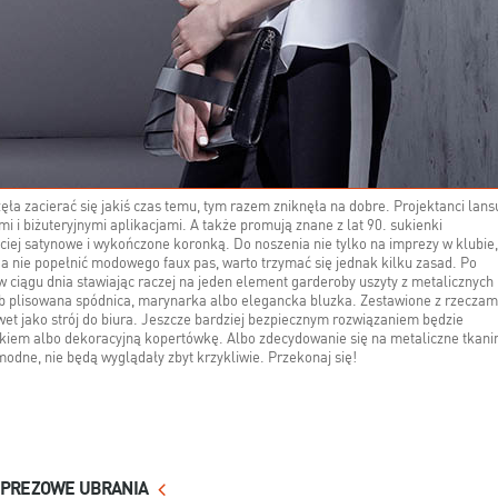
a zacierać się jakiś czas temu, tym razem zniknęła na dobre. Projektanci lans
i i biżuteryjnymi aplikacjami. A także promują znane z lat 90. sukienki
ciej satynowe i wykończone koronką. Do noszenia nie tylko na imprezy w klubie,
 a nie popełnić modowego faux pas, warto trzymać się jednak kilku zasad. Po
 w ciągu dnia stawiając raczej na jeden element garderoby uszyty z metalicznych
ub plisowana spódnica, marynarka albo elegancka bluzka. Zestawione z rzeczam
wet jako strój do biura. Jeszcze bardziej bezpiecznym rozwiązaniem będzie
yskiem albo dekoracyjną kopertówkę. Albo zdecydowanie się na metaliczne tkani
odne, nie będą wyglądały zbyt krzykliwie. Przekonaj się!
MPREZOWE UBRANIA