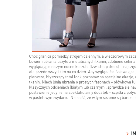
Choć granica pomiędzy strojem dziennym, a wieczorowym zaczęł
bowiem ubrania uszyte z metalicznych tkanin, zdobione cekinam
wyglądające niczym nocne koszule (tzw. sleep dress) – najczęś
ale przede wszystkim na co dzień. Aby wyglądać olśniewająco,
pierwsze, błyszczący total look pozostaw na specjalne okazje,
tkanin. Niech lśnią ubrania o prostych fasonach – ołówkowa l
klasycznych odcieniach (białym lub czarnym), sprawdzą się na
postawienie jedynie na spektakularny dodatek – szpilki z poł
w pastelowym wydaniu. Nie dość, że w tym sezonie są bardzo m
I