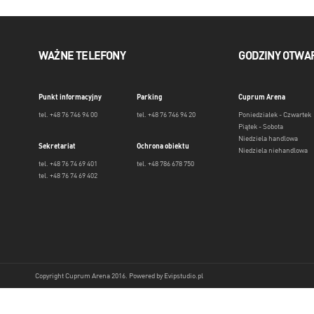
WAŻNE TELEFONY
GODZINY OTWA
Punkt informacyjny
Parking
Cuprum Arena
tel. +48 76 746 94 00
tel. +48 76 746 94 20
Poniedziałek - Czwartek
Piątek - Sobota
Niedziela handlowa
Sekretariat
Ochrona obiektu
Niedziela niehandlowa
tel. +48 76 74 69 401
tel. +48 786 678 750
tel. +48 76 74 69 402
Copyright Cuprum Arena 2016. Powered by
Evipstudio.pl