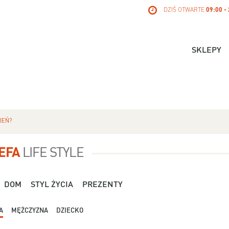
DZIŚ OTWARTE
09:00 -
SKLEPY
IEŃ?
EFA
LIFE STYLE
DOM
STYL ŻYCIA
PREZENTY
A
MĘŻCZYZNA
DZIECKO
Dla Niej - Orsay - 119,99 zł
Dla Niej - Stradivari