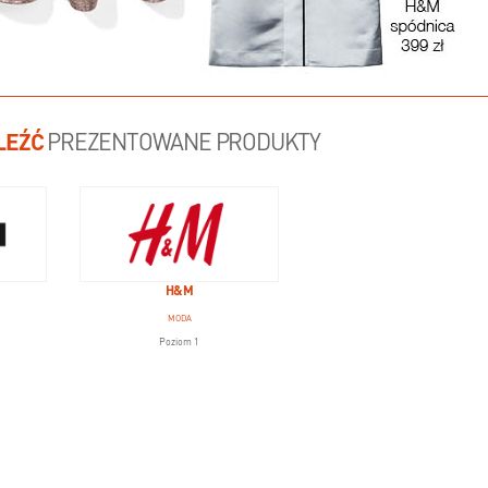
LEŹĆ
PREZENTOWANE PRODUKTY
H&M
MODA
Poziom 1