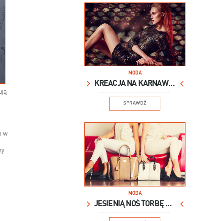
MODA
KREACJA NA KARNAWAŁ
ują
SPRAWDŹ
i w
ny
MODA
JESIENIĄ NOŚ TORBĘ XXL