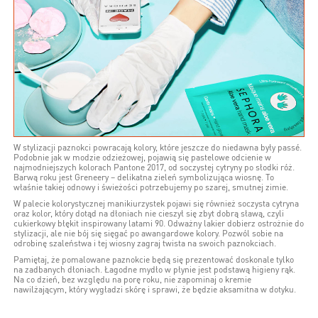
W stylizacji paznokci powracają kolory, które jeszcze do niedawna były passé.
Podobnie jak w modzie odzieżowej, pojawią się pastelowe odcienie w
najmodniejszych kolorach Pantone 2017, od soczystej cytryny po słodki róż.
Barwą roku jest Greneery – delikatna zieleń symbolizująca wiosnę. To
właśnie takiej odnowy i świeżości potrzebujemy po szarej, smutnej zimie.
W palecie kolorystycznej manikiurzystek pojawi się również soczysta cytryna
oraz kolor, który dotąd na dłoniach nie cieszył się zbyt dobrą sławą, czyli
cukierkowy błękit inspirowany latami 90. Odważny lakier dobierz ostrożnie do
stylizacji, ale nie bój się sięgać po awangardowe kolory. Pozwól sobie na
odrobinę szaleństwa i tej wiosny zagraj twista na swoich paznokciach.
Pamiętaj, że pomalowane paznokcie będą się prezentować doskonale tylko
na zadbanych dłoniach. Łagodne mydło w płynie jest podstawą higieny rąk.
Na co dzień, bez względu na porę roku, nie zapominaj o kremie
nawilżającym, który wygładzi skórę i sprawi, że będzie aksamitna w dotyku.