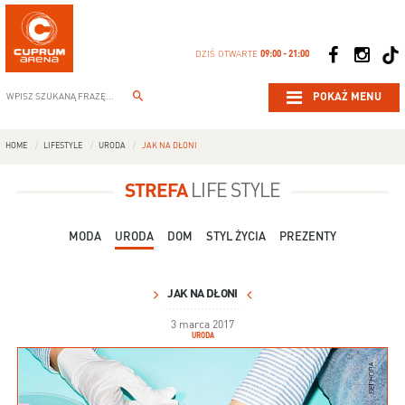
DZIŚ OTWARTE
09:00 - 21:00
POKAŻ MENU
HOME
LIFESTYLE
URODA
JAK NA DŁONI
STREFA
LIFE STYLE
MODA
URODA
DOM
STYL ŻYCIA
PREZENTY
JAK NA DŁONI
3 marca 2017
URODA