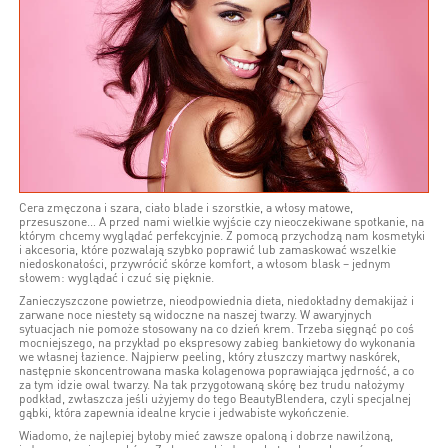
Cera zmęczona i szara, ciało blade i szorstkie, a włosy matowe,
przesuszone… A przed nami wielkie wyjście czy nieoczekiwane spotkanie, na
którym chcemy wyglądać perfekcyjnie. Z pomocą przychodzą nam kosmetyki
i akcesoria, które pozwalają szybko poprawić lub zamaskować wszelkie
niedoskonałości, przywrócić skórze komfort, a włosom blask – jednym
słowem: wyglądać i czuć się pięknie.
Zanieczyszczone powietrze, nieodpowiednia dieta, niedokładny demakijaż i
zarwane noce niestety są widoczne na naszej twarzy. W awaryjnych
sytuacjach nie pomoże stosowany na co dzień krem. Trzeba sięgnąć po coś
mocniejszego, na przykład po ekspresowy zabieg bankietowy do wykonania
we własnej łazience. Najpierw peeling, który złuszczy martwy naskórek,
następnie skoncentrowana maska kolagenowa poprawiająca jędrność, a co
za tym idzie owal twarzy. Na tak przygotowaną skórę bez trudu nałożymy
podkład, zwłaszcza jeśli użyjemy do tego BeautyBlendera, czyli specjalnej
gąbki, która zapewnia idealne krycie i jedwabiste wykończenie.
Wiadomo, że najlepiej byłoby mieć zawsze opaloną i dobrze nawilżoną,