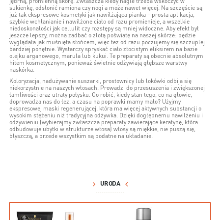
jędrną, promienną skórę. Zwłaszcza kiedy nagle trzeba wskoczyć w
sukienkę, odsłonić ramiona czy nogi a może nawet więcej. Na szczęście są
już tak ekspresowe kosmetyki jak nawilżająca pianka – prosta aplikacja,
szybkie wchłanianie i nawilżone ciało od razu promienieje, a wszelkie
niedoskonałości jak cellulit czy rozstępy są mniej widoczne. Aby efekt był
jeszcze lepszy, można zadbać o złotą poświatę na naszej skórze: będzie
wyglądała jak muśnięta słońcem, więc też od razu poczujemy się szczuplej i
bardziej ponętnie. Wystarczy spryskać ciało złocistym eliksirem na bazie
olejku arganowego, marula lub kukui. Te preparaty są obecnie absolutnym
hitem kosmetycznym, ponieważ świetnie odżywiają głębsze warstwy
naskórka.
Koloryzacja, nadużywanie suszarki, prostownicy lub lokówki odbija się
niekorzystnie na naszych włosach. Prowadzi do przesuszenia i zwiększonej
łamliwości oraz utraty połysku. Co robić, kiedy stan tego, co na głowie,
doprowadza nas do łez, a czasu na poprawki mamy mało? Użyjmy
ekspresowej maski regenerującej, która ma więcej aktywnych substancji o
wysokim stężeniu niż tradycyjna odżywka. Dzięki dogłębnemu nawilżeniu i
odżywieniu (wybierajmy zwłaszcza preparaty zawierające keratynę, która
odbudowuje ubytki w strukturze włosa) włosy są miękkie, nie puszą się,
błyszczą, a przede wszystkim są podatne na układanie.
URODA