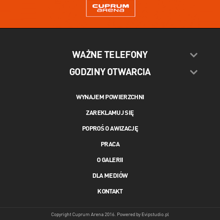
WAŻNE TELEFONY
GODZINY OTWARCIA
WYNAJEM POWIERZCHNI
ZAREKLAMUJ SIĘ
POPROŚ O AWIZACJĘ
PRACA
O GALERII
DLA MEDIÓW
KONTAKT
Copyright Cuprum Arena 2016. Powered by
Evipstudio.pl