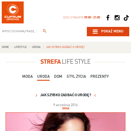
DZIŚ OTWARTE
09:00 - 21:00
POKAŻ MENU
HOME
LIFESTYLE
URODA
JAK SZYBKO ZADBAĆ O URODĘ?
STREFA
LIFE STYLE
MODA
URODA
DOM
STYL ŻYCIA
PREZENTY
JAK SZYBKO ZADBAĆ O URODĘ?
9 września 2016
URODA