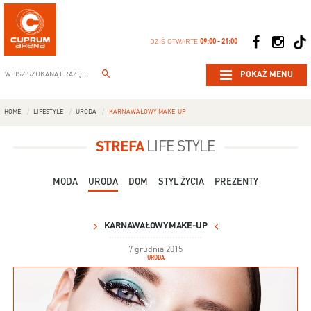
DZIŚ OTWARTE
09:00 - 21:00
POKAŻ MENU
HOME
LIFESTYLE
URODA
KARNAWAŁOWY MAKE-UP
STREFA
LIFE STYLE
MODA
URODA
DOM
STYL ŻYCIA
PREZENTY
KARNAWAŁOWY MAKE-UP
7 grudnia 2015
URODA