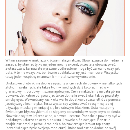
W tym sezonie w makijażu króluje maksymalizm. Obowiązująca do niedawna
zasada, by stawiać tylko na jeden mocny akcent, przestała obowiązywać.
Zwłaszcza w karnawale wyraźnie podkreślone mogą być zarówno oczy, jak i
usta. A to nie wszystko, bo równie spektakularny jest manicure. Wszystko
łączy jeden wspólny mianownik – metaliczne wykończenie.
Brokatowe drobinki na dobre zagościły w cieniach do powiek – nie tylko tych
złotych i srebrnych, ale także tych w modnych dziś kolorach retro –
granatowym, bordowym, szmaragdowym. Cienie nakładamy na całą górną
powiekę, delikatnie obrysowując także dolną krawędź oka, tak by powstały
smoky eyes. Wewnętrzny kącik oka warto dodatkowo rozświetlić za pomocą
jaśniejszego kosmetyku. Teraz wystarczy wytuszować rzęsy – najlepiej
używając maskary mieniącej się brokatowym blaskiem. Usta malujemy
świetlistym błyszczykiem albo sięgamy po szminkę w nasyconym odcieniu.
Nowością są te w kolorze wina, a nawet... czarne. Paznokcie powinny być w
podobnym kolorze co oczy albo usta. I równie olśniewające. Bez trudu
znajdziesz emalie pełne drobinek albo zawierające brokat top coaty
(przedłużające życie twojego manicure), które możesz nakładać na swój