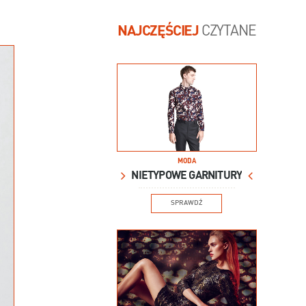
Dla Babci - Badura - 499 zł
NAJCZĘŚCIEJ
CZYTANE
MODA
NIETYPOWE GARNITURY
SPRAWDŹ