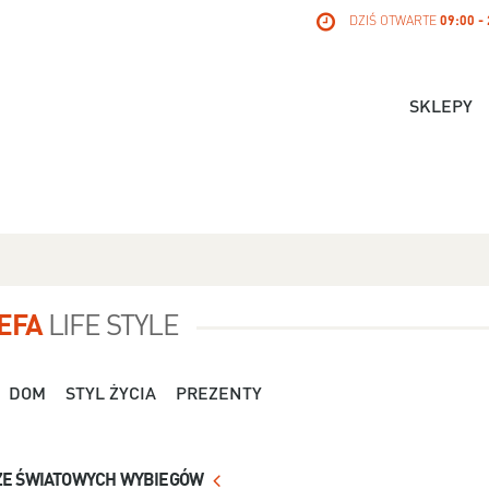
DZIŚ OTWARTE
09:00 -
SKLEPY
EFA
LIFE STYLE
DOM
STYL ŻYCIA
PREZENTY
Dla Niej - Orsay - 119,99 zł
Dla Niej - Stradivari
ZE ŚWIATOWYCH WYBIEGÓW