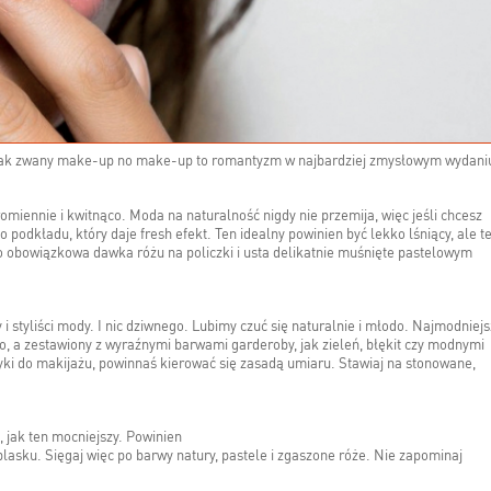
. Tak zwany make-up no make-up to romantyzm w najbardziej zmysłowym wydani
romiennie i kwitnąco. Moda na naturalność nigdy nie przemija, więc jeśli chcesz
podkładu, który daje fresh efekt. Ten idealny powinien być lekko lśniący, ale t
go obowiązkowa dawka różu na policzki i usta delikatnie muśnięte pastelowym
 i styliści mody. I nic dziwnego. Lubimy czuć się naturalnie i młodo. Najmodniejs
, a zestawiony z wyraźnymi barwami garderoby, jak zieleń, błękit czy modnymi
ki do makijażu, powinnaś kierować się zasadą umiaru. Stawiaj na stonowane,
 jak ten mocniejszy. Powinien
blasku. Sięgaj więc po barwy natury, pastele i zgaszone róże. Nie zapominaj