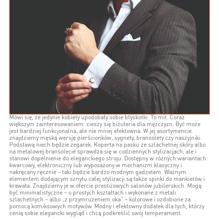
Mówi się, że jedynie kobiety upodobały sobie błyskotki. To mit. Coraz
większym zainteresowaniem cieszy się biżuteria dla mężczyzn. Być może
jest bardziej funkcjonalna, ale nie mniej efektowna. W jej asortymencie
znajdziemy męską wersję pierścionków, sygnety, bransolety czy naszyjniki.
Podstawą niech będzie zegarek. Koperta na pasku ze szlachetnej skóry albo
na metalowej bransolecie sprawdza się w codziennych stylizacjach, ale i
stanowi dopełnienie do eleganckiego stroju. Dostępny w różnych wariantach:
kwarcowy, elektroniczny lub wyposażony w mechanizm klasyczny i
nakręcany ręcznie – taki będzie bardzo modnym gadżetem. Ważnym
elementem dodającym sznytu całej stylizacji są także spinki do mankietów i
krawata. Znajdziemy je w ofercie prestiżowych salonów jubilerskich. Mogą
być minimalistyczne – o prostych kształtach i wykonane z metali
szlachetnych – albo „z przymrużeniem oka” – kolorowe i ozdobione za
pomocą komiksowych motywów. Modny i efektowny dodatek dla tych, którzy
cenią sobie elegancki wygląd i chcą podkreślić swój temperament.