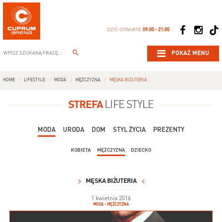
DZIŚ OTWARTE
09:00 - 21:00
POKAŻ MENU
HOME
LIFESTYLE
MODA
MĘŻCZYZNA
MĘSKA BIŻUTERIA
STREFA
LIFE STYLE
MODA
URODA
DOM
STYL ŻYCIA
PREZENTY
KOBIETA
MĘŻCZYZNA
DZIECKO
MĘSKA BIŻUTERIA
1 kwietnia 2016
MODA - MĘŻCZYZNA