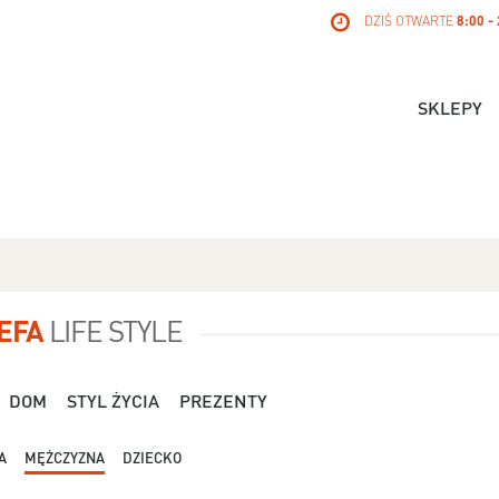
DZIŚ OTWARTE
8:00 -
SKLEPY
EFA
LIFE STYLE
DOM
STYL ŻYCIA
PREZENTY
A
MĘŻCZYZNA
DZIECKO
Dla Niej - Orsay - 119,99 zł
Dla Niej - Stradivari