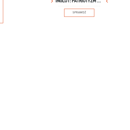
INGLOT: PATRIOTYZM NA USTACH
SPRAWDŹ