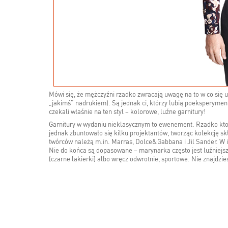
Mówi się, że mężczyźni rzadko zwracają uwagę na to w co się ubie
„jakimś” nadrukiem). Są jednak ci, którzy lubią poeksperyment
czekali właśnie na ten styl – kolorowe, luźne garnitury!
Garnitury w wydaniu nieklasycznym to ewenement. Rzadko ktoko
jednak zbuntowało się kilku projektantów, tworząc kolekcję sk
twórców należą m.in. Marras, Dolce&Gabbana i Jil Sander. W 
Nie do końca są dopasowane – marynarka często jest luźniejs
(czarne lakierki) albo wręcz odwrotnie, sportowe. Nie znajdzie