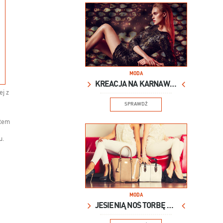
MODA
KREACJA NA KARNAWAŁ
ej z
SPRAWDŹ
atem
u.
MODA
JESIENIĄ NOŚ TORBĘ XXL