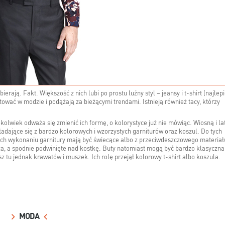
rają. Fakt. Większość z nich lubi po prostu luźny styl – jeansy i t-shirt (najlepi
ować w modzie i podążają za bieżącymi trendami. Istnieją również tacy, którzy
lwiek odważa się zmienić ich formę, o kolorystyce już nie mówiąc. Wiosną i l
ładające się z bardzo kolorowych i wzorzystych garniturów oraz koszul. Do tych
ich wykonaniu garnitury mają być świecące albo z przeciwdeszczowego materiał
za, a spodnie podwinięte nad kostkę. Buty natomiast mogą być bardzo klasyczna
sz tu jednak krawatów i muszek. Ich rolę przejął kolorowy t-shirt albo koszula.
MODA