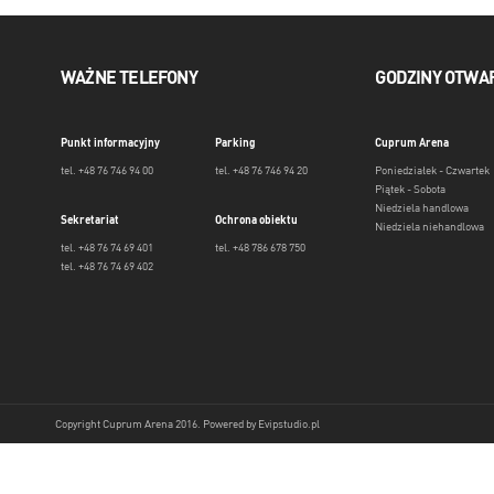
WAŻNE TELEFONY
GODZINY OTWA
Punkt informacyjny
Parking
Cuprum Arena
tel. +48 76 746 94 00
tel. +48 76 746 94 20
Poniedziałek - Czwartek
Piątek - Sobota
Niedziela handlowa
Sekretariat
Ochrona obiektu
Niedziela niehandlowa
tel. +48 76 74 69 401
tel. +48 786 678 750
tel. +48 76 74 69 402
Copyright Cuprum Arena 2016. Powered by
Evipstudio.pl