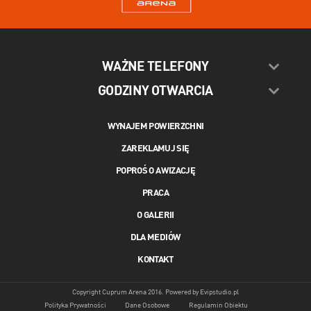
WAŻNE TELEFONY
GODZINY OTWARCIA
WYNAJEM POWIERZCHNI
ZAREKLAMUJ SIĘ
POPROŚ O AWIZACJĘ
PRACA
O GALERII
DLA MEDIÓW
KONTAKT
Copyright Cuprum Arena 2016. Powered by
Evipstudio.pl
Polityka Prywatności
Dane Osobowe
Regulamin Obiektu