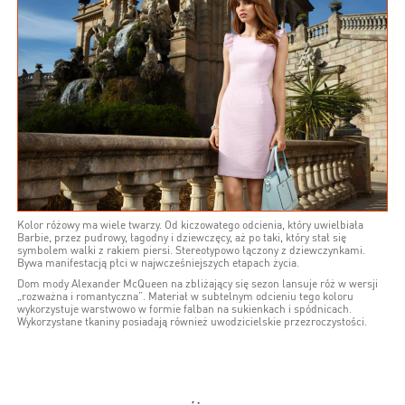
Kolor różowy ma wiele twarzy. Od kiczowatego odcienia, który uwielbiała
Barbie, przez pudrowy, łagodny i dziewczęcy, aż po taki, który stał się
symbolem walki z rakiem piersi. Stereotypowo łączony z dziewczynkami.
Bywa manifestacją płci w najwcześniejszych etapach życia.
Dom mody Alexander McQueen na zbliżający się sezon lansuje róż w wersji
„rozważna i romantyczna”. Materiał w subtelnym odcieniu tego koloru
wykorzystuje warstwowo w formie falban na sukienkach i spódnicach.
Wykorzystane tkaniny posiadają również uwodzicielskie przezroczystości.