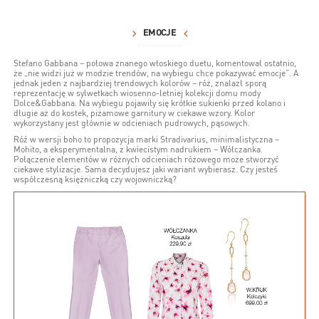
EMOCJE
Stefano Gabbana – połowa znanego włoskiego duetu, komentował ostatnio,
że „nie widzi już w modzie trendów, na wybiegu chce pokazywać emocje”. A
jednak jeden z najbardziej trendowych kolorów – róż, znalazł sporą
reprezentację w sylwetkach wiosenno-letniej kolekcji domu mody
Dolce&Gabbana. Na wybiegu pojawiły się krótkie sukienki przed kolano i
długie aż do kostek, piżamowe garnitury w ciekawe wzory. Kolor
wykorzystany jest głównie w odcieniach pudrowych, pąsowych.
Róź w wersji boho to propozycja marki Stradivarius, minimalistyczna –
Mohito, a eksperymentalna, z kwiecistym nadrukiem – Wółczanka.
Połączenie elementów w różnych odcieniach różowego może stworzyć
ciekawe stylizacje. Sama decydujesz jaki wariant wybierasz. Czy jesteś
współczesną księżniczką czy wojowniczką?