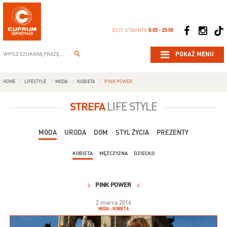
DZIŚ OTWARTE
8:00 - 20:00
POKAŻ MENU
HOME
LIFESTYLE
MODA
KOBIETA
PINK POWER
STREFA
LIFE STYLE
MODA
URODA
DOM
STYL ŻYCIA
PREZENTY
KOBIETA
MĘŻCZYZNA
DZIECKO
PINK POWER
2 marca 2016
MODA - KOBIETA