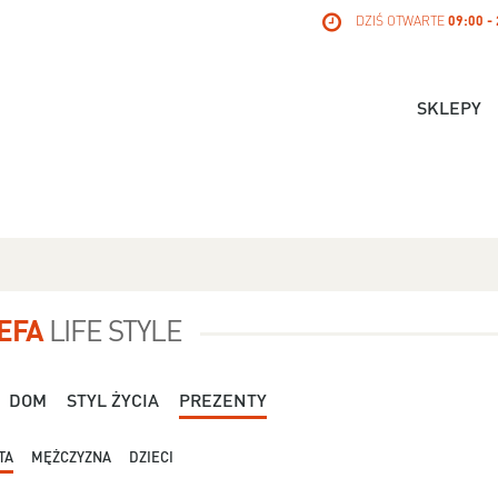
DZIŚ OTWARTE
09:00 -
SKLEPY
EFA
LIFE STYLE
DOM
STYL ŻYCIA
PREZENTY
TA
MĘŻCZYZNA
DZIECI
Dla Niej - Orsay - 119,99 zł
Dla Niej - Stradivari