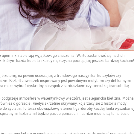
 upominki nabierają wyjątkowego znaczenia. Warto zastanowić się nad ich
 którym każda kobieta i każdy mężczyzna poczują się jeszcze bardziej kochani!
ią biżuterię, na pewno ucieszą się z trendowego naszyjnika, kolczyków czy
zie. Kształt zawieszek inspirowany jest powabnymi motylami czy delikatnymi
zna może wybrać dyskretny naszyjnik z serduszkiem czy cieniutką bransoletkę.
 podgrzeje atmosferę w walentynkowy wieczór), jest elegancka bielizna. Można
nież o gorsecie. Kiedyś skrzętnie skrywany, kojarzący się z historią mody i
ie do sypialni. To teraz obowiązkowy element garderoby każdej fanki wyszukane
 spiralnymi fiszbinami) będzie pas do pończoch – bardzo modne są te na bazie
rócz pysznej kolacji przygotowanej przez ukochaną, warto wybrać upominek, dzi