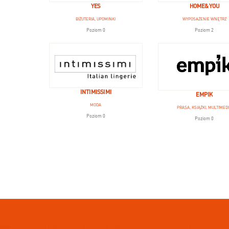
YES
HOME&YOU
BIŻUTERIA, UPOMINKI
WYPOSAŻENIE WNĘTRZ
Poziom 0
Poziom 2
INTIMISSIMI
EMPIK
MODA
PRASA, KSIĄŻKI, MULTIMED
Poziom 0
Poziom 0