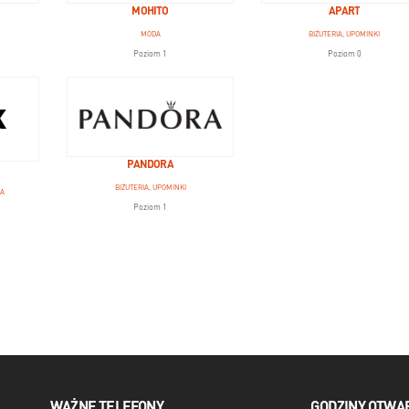
MOHITO
APART
MODA
BIŻUTERIA, UPOMINKI
Poziom 1
Poziom 0
PANDORA
BIŻUTERIA, UPOMINKI
IA
Poziom 1
WAŻNE TELEFONY
GODZINY OTWA