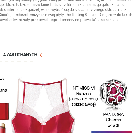
je. Może to być seans w kinie Helios - z filmem z ulubionego gatunku, albo
akiś interesujący gadżet, warto wybrać się do specjalistycznego sklepu, np. z
Xbox'a, a miłośnik muzyki z nowej płyty The Rolling Stones. Dołączony do takich
awet zatwardziały przeciwnik tego „komercyjnego święta” zmieni zdanie.
DLA ZAKOCHANYCH