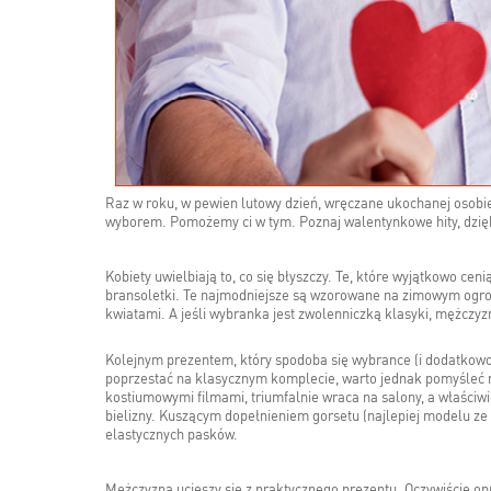
Raz w roku, w pewien lutowy dzień, wręczane ukochanej osobie
wyborem. Pomożemy ci w tym. Poznaj walentynkowe hity, dzięki
Kobiety uwielbiają to, co się błyszczy. Te, które wyjątkowo cen
bransoletki. Te najmodniejsze są wzorowane na zimowym ogrod
kwiatami. A jeśli wybranka jest zwolenniczką klasyki, mężczy
Kolejnym prezentem, który spodoba się wybrance (i dodatkowo
poprzestać na klasycznym komplecie, warto jednak pomyśleć rów
kostiumowymi filmami, triumfalnie wraca na salony, a właściw
bielizny. Kuszącym dopełnieniem gorsetu (najlepiej modelu ze
elastycznych pasków.
Mężczyzna ucieszy się z praktycznego prezentu. Oczywiście op