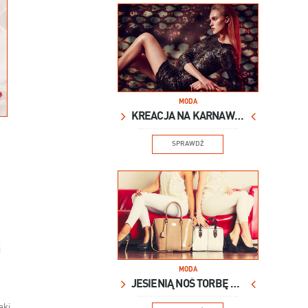
MODA
KREACJA NA KARNAWAŁ
SPRAWDŹ
j
MODA
JESIENIĄ NOŚ TORBĘ XXL
ęki