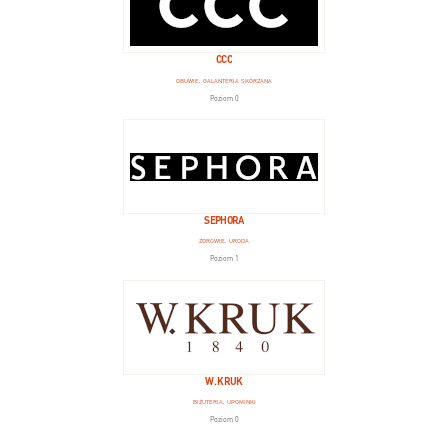
CCC
OBUWIE, GALANTERIA SKÓRZANA
Poziom 0
SEPHORA
ZDROWIE, URODA
Poziom 1
W. KRUK
BIŻUTERIA, UPOMINKI
Poziom 0