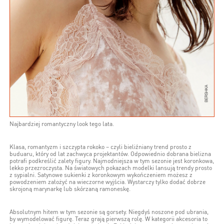
Najbardziej romantyczny look tego lata.
Klasa, romantyzm i szczypta rokoko – czyli bieliźniany trend prosto z
buduaru, który od lat zachwyca projektantów. Odpowiednio dobrana bielizna
potrafi podkreślić zalety figury. Najmodniejsza w tym sezonie jest koronkowa,
lekko przezroczysta. Na światowych pokazach modelki lansują trendy prosto
z sypialni. Satynowe sukienki z koronkowym wykończeniem możesz z
powodzeniem założyć na wieczorne wyjścia. Wystarczy tylko dodać dobrze
skrojoną marynarkę lub skórzaną ramoneskę.
Absolutnym hitem w tym sezonie są gorsety. Niegdyś noszone pod ubrania,
by wymodelować figurę. Teraz grają pierwszą rolę. W kategorii akcesoria to