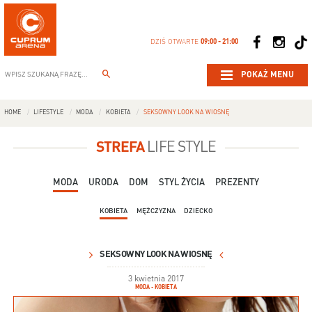
DZIŚ OTWARTE
09:00 - 21:00
POKAŻ MENU
HOME
LIFESTYLE
MODA
KOBIETA
SEKSOWNY LOOK NA WIOSNĘ
STREFA
LIFE STYLE
MODA
URODA
DOM
STYL ŻYCIA
PREZENTY
KOBIETA
MĘŻCZYZNA
DZIECKO
SEKSOWNY LOOK NA WIOSNĘ
3 kwietnia 2017
MODA - KOBIETA