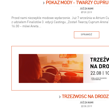
POKAZ MODY - TWARZY CUPR
JUŻ ZA NAMI
07
09.2019
Przed nami niezwykłe modowe wydarzenie. Już 7 września w Atrium C
z udziałem Finalistów 3. edycji Castingu „Zostań Twarzą Cuprum Arena
16.00 – mówi Aneta...
SPRAWDŹ
TRZEŹWOŚĆ NA DRODZ
JUŻ ZA NAMI
22
08.2019