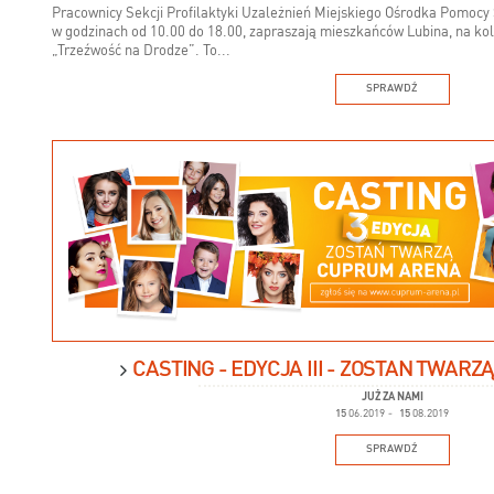
Pracownicy Sekcji Profilaktyki Uzależnień Miejskiego Ośrodka Pomocy S
w godzinach od 10.00 do 18.00, zapraszają mieszkańców Lubina, na kole
„Trzeźwość na Drodze”. To...
SPRAWDŹ
CASTING - EDYCJA III - ZOSTAŃ TWAR
JUŻ ZA NAMI
15
06.2019
-
15
08.2019
SPRAWDŹ