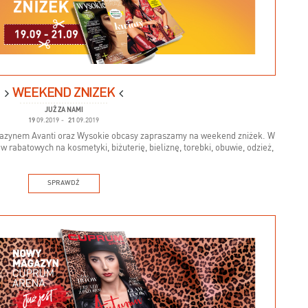
WEEKEND ZNIŻEK
JUŻ ZA NAMI
19
09.2019
-
21
09.2019
gazynem Avanti oraz Wysokie obcasy zapraszamy na weekend zniżek. W
abatowych na kosmetyki, biżuterię, bieliznę, torebki, obuwie, odzież,
SPRAWDŹ