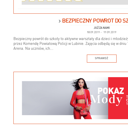
BEZPIECZNY POWRÓT DO S
JUŻ ZA NAMI
10
09.2019
-
11
09.2019
Bezpieczny powrót do szkoły to aktywne warsztaty dla dzieci i młodzi
przez Komendę Powiatową Policji w Lubinie. Zajęcia odbędą się w dniu
Arena. Na uczniów, ich...
SPRAWDŹ