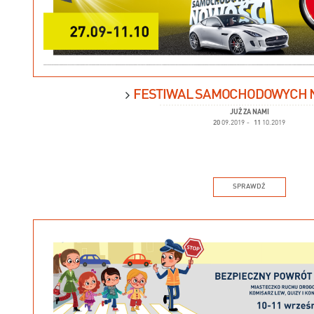
FESTIWAL SAMOCHODOWYCH 
JUŻ ZA NAMI
20
09.2019
-
11
10.2019
SPRAWDŹ