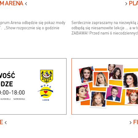
UM ARENA
PL
uprum Arena odbędzie się pokaz mody
Serdecznie zapraszamy na niezwykłą z
”. „Show rozpocznie się o godzinie
odbędą się niesamowite lekcje … a w 
ZABAWA! Przed nami 6 niecodziennych
E
F