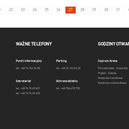
22
23
24
25
26
27
28
29
30
31
WAŻNE TELEFONY
GODZINY OTWA
Punkt informacyjny
Parking
Cuprum Arena
tel. +48 76 746 94 00
tel. +48 76 746 94 20
Poniedziałek - Czwartek
Piątek - Sobota
Niedziela handlowa
Sekretariat
Ochrona obiektu
Niedziela niehandlowa
tel. +48 76 74 69 401
tel. +48 786 678 750
tel. +48 76 74 69 402