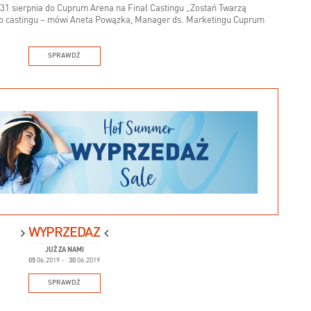
31 sierpnia do Cuprum Arena na Finał Castingu „Zostań Twarzą
ego castingu – mówi Aneta Powązka, Manager ds. Marketingu Cuprum
SPRAWDŹ
WYPRZEDAŻ
JUŻ ZA NAMI
05
06.2019
-
30
06.2019
SPRAWDŹ