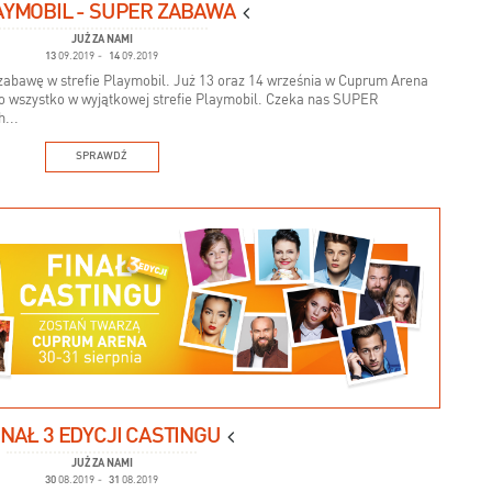
AYMOBIL - SUPER ZABAWA
JUŻ ZA NAMI
13
09.2019
-
14
09.2019
abawę w strefie Playmobil. Już 13 oraz 14 września w Cuprum Arena
to wszystko w wyjątkowej strefie Playmobil. Czeka nas SUPER
...
SPRAWDŹ
INAŁ 3 EDYCJI CASTINGU
JUŻ ZA NAMI
30
08.2019
-
31
08.2019