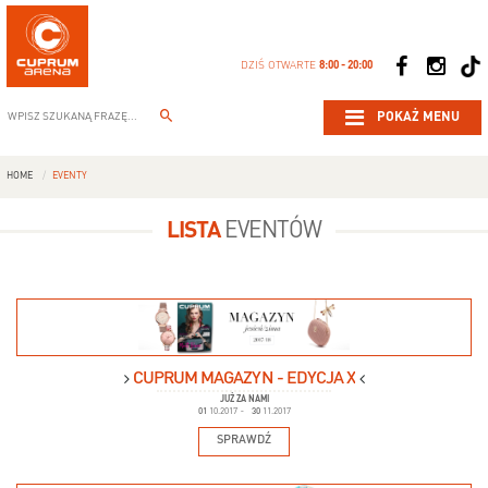
DZIŚ OTWARTE
8:00 - 20:00
POKAŻ MENU
HOME
EVENTY
LISTA
EVENTÓW
CUPRUM MAGAZYN - EDYCJA X
JUŻ ZA NAMI
01
10.2017
-
30
11.2017
SPRAWDŹ