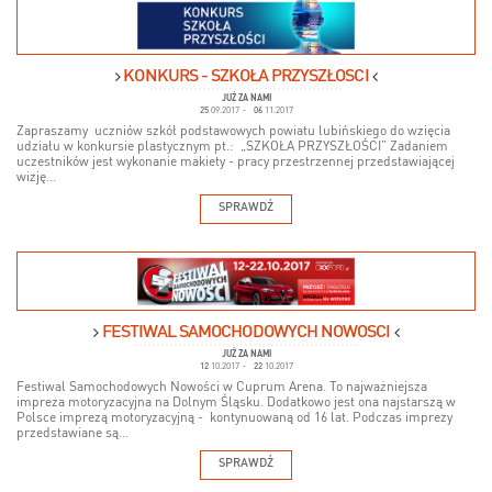
KONKURS - SZKOŁA PRZYSZŁOŚCI
JUŻ ZA NAMI
25
09.2017
-
06
11.2017
Zapraszamy uczniów szkół podstawowych powiatu lubińskiego do wzięcia
udziału w konkursie plastycznym pt.: „SZKOŁA PRZYSZŁOŚCI” Zadaniem
uczestników jest wykonanie makiety - pracy przestrzennej przedstawiającej
wizję...
SPRAWDŹ
FESTIWAL SAMOCHODOWYCH NOWOŚCI
JUŻ ZA NAMI
12
10.2017
-
22
10.2017
Festiwal Samochodowych Nowości w Cuprum Arena. To najważniejsza
impreza motoryzacyjna na Dolnym Śląsku. Dodatkowo jest ona najstarszą w
Polsce imprezą motoryzacyjną - kontynuowaną od 16 lat. Podczas imprezy
przedstawiane są...
SPRAWDŹ