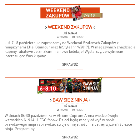
WEEKEND ZAKUPÓW
JUŻ ZA NAMI
07
10.2017
-
08
10.2017
Już 7 i 8 października zapraszamy na Weekend Szalonych Zakupów z
magazynami Elle, Glamour oraz InStyle (nr 9/2017). W magazynach znajdziecie
kupony rabatowe ze zniżkami na nowe kolekcje! Wystarczy, że wytniecie
interesujące Was kupony...
SPRAWDŹ
BAW SIĘ Z NINJA
JUŻ ZA NAMI
06
10.2017
-
08
10.2017
W dniach 06-08 października w Atrium Cuprum Arena wielkie święto
wszystkich NINJA –LEGO fanów. Dzieci będą mogły odkryć w sobie
prawdziwego ninja i sprawdzić swoje umiejętności na pełnej wyzwań ścieżce
ninja. Program był...
SPRAWDŹ