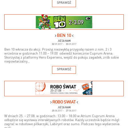
SPRAWDŹ
BEN 10
JUŻ ZA NAMI
02
09.2017
-
03
09.2017
Ben 10 wkracza do akcji. Przeżyj niezwykłą przygodę razem z nim. 2 i 3
września w godzinach 11.00 – 19.00 odwiedź koniecznie Cuprum Arena.
Skorzystaj z platformy Hero Experiens, wejdź do pokoju zagadek, zrób sobie
niepowtarzalny...
SPRAWDŹ
ROBO ŚWIAT
JUŻ ZA NAMI
25
08.2017
-
27
08.2017
W dniach 25. – 27.08. w godzinach: 13.00 – 18.00 w Atrium Cuprum Arena
odbędzie się wystawa interaktywnych robotów. Każdy uczestnik będzie mógł
zagrać w robotowe piłkarzyki, Labirynt oraz sumo. Podczas tego wydarzenia