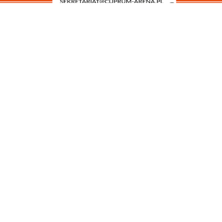
WAŻNE TELEFONY
GODZINY OTWARCIA
WYNAJEM POWIERZCHNI
ZAREKLAMUJ SIĘ
POPROŚ O AWIZACJĘ
PRACA
O GALERII
DLA MEDIÓW
KONTAKT