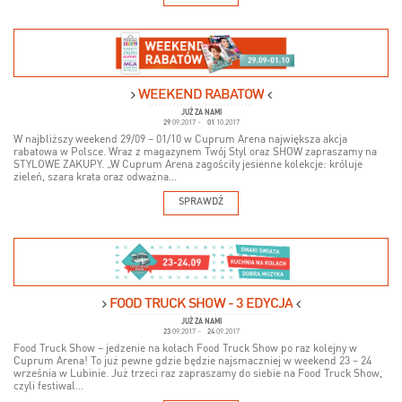
WEEKEND RABATÓW
JUŻ ZA NAMI
29
09.2017
-
01
10.2017
W najbliższy weekend 29/09 – 01/10 w Cuprum Arena największa akcja
rabatowa w Polsce. Wraz z magazynem Twój Styl oraz SHOW zapraszamy na
STYLOWE ZAKUPY. „W Cuprum Arena zagościły jesienne kolekcje: króluje
zieleń, szara krata oraz odważna...
SPRAWDŹ
FOOD TRUCK SHOW - 3 EDYCJA
JUŻ ZA NAMI
23
09.2017
-
24
09.2017
Food Truck Show – jedzenie na kołach Food Truck Show po raz kolejny w
Cuprum Arena! To już pewne gdzie będzie najsmaczniej w weekend 23 – 24
września w Lubinie. Już trzeci raz zapraszamy do siebie na Food Truck Show,
czyli festiwal...