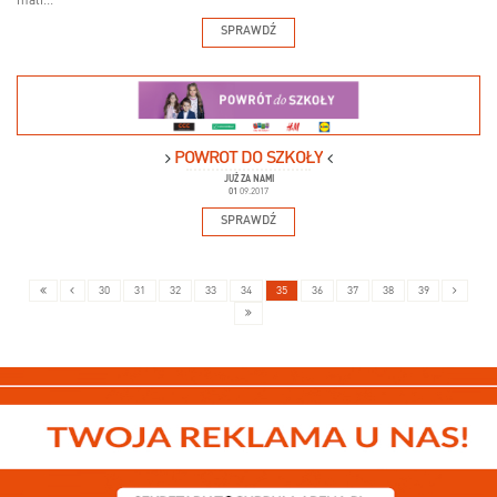
mali...
SPRAWDŹ
POWRÓT DO SZKOŁY
JUŻ ZA NAMI
01
09.2017
SPRAWDŹ
30
31
32
33
34
35
36
37
38
39