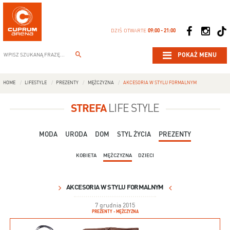
DZIŚ OTWARTE
09:00 - 21:00
POKAŻ MENU
HOME
LIFESTYLE
PREZENTY
MĘŻCZYZNA
AKCESORIA W STYLU FORMALNYM
STREFA
LIFE STYLE
MODA
URODA
DOM
STYL ŻYCIA
PREZENTY
KOBIETA
MĘŻCZYZNA
DZIECI
AKCESORIA W STYLU FORMALNYM
7 grudnia 2015
PREZENTY - MĘŻCZYZNA