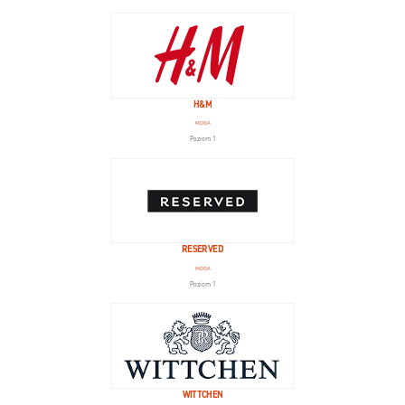
H&M
MODA
Poziom 1
RESERVED
MODA
Poziom 1
WITTCHEN