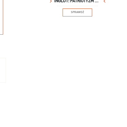
INGLOT: PATRIOTYZM NA USTACH
SPRAWDŹ