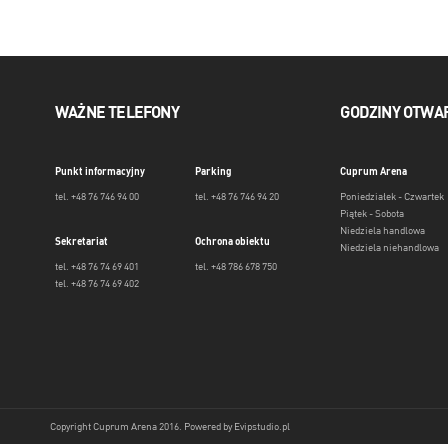
WAŻNE TELEFONY
GODZINY OTWA
Punkt informacyjny
Parking
Cuprum Arena
tel. +48 76 746 94 00
tel. +48 76 746 94 20
Poniedziałek - Czwartek
Piątek - Sobota
Niedziela handlowa
Sekretariat
Ochrona obiektu
Niedziela niehandlowa
tel. +48 76 74 69 401
tel. +48 786 678 750
tel. +48 76 74 69 402
Copyright Cuprum Arena 2016. Powered by
Evipstudio.pl