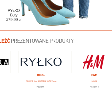
LEŹĆ
PREZENTOWANE PRODUKTY
RYŁKO
H&M
OBUWIE, GALANTERIA SKÓRZANA
MODA
Poziom 1
Poziom 1