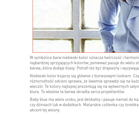
W symbolice barw niebieski kolor oznacza twórczość i harmonię
najbardziej sprzyjających kolorów, ponieważ pasuje do wielu sty
barwa, która dodaje klasy. Potrafi też być drapieżny i wyzywaj
Niebieski kolor kojarzy się głównie z biznesowym lookiem. Częs
różnorodność odcieni sprawia, że świetnie sprawdzi się na ka
wieczór. Te kolory najlepiej prezentują się na wytwornych sat
biura. To właśnie ta barwa skradła serca projektantów.
Baby blue ma wiele uroku, jest delikatny i pasuje niemal do 
czy dżinsach lub w dodatkach. Malarskie czółenka czy torebka
akcent tej wiosny.