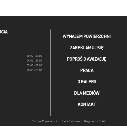
RCIA
WYNAJEM POWIERZCHNI
ZAREKLAMUJ SIĘ
10.00 - 21.00
POPROŚ O AWIZACJĘ
09.00 - 21.00
09.00 - 21.00
PRACA
08.00 - 20.00
O GALERII
DLA MEDIÓW
KONTAKT
Polityka Prywatności
Dane Osobowe
Regulamin Obiektu