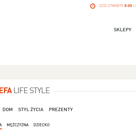
DZIŚ OTWARTE
8:00 -
SKLEPY
EFA
LIFE STYLE
DOM
STYL ŻYCIA
PREZENTY
A
MĘŻCZYZNA
DZIECKO
Dla Niej - Orsay - 119,99 zł
Dla Niej - Stradivari