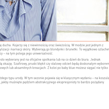
 ducha. Kojarzy się z niewinnością oraz świeżością. W modzie jest jednym z
lizacji i karnacji skóry. Wybierają go blondynki i brunetki. To wyjątkowo szlache
ący – na tym polega jego uniwersalność.
to wybierany jest na oficjalne spotkania lub na co dzień do biura. Jednak
żdą okazję. Szafirowy, pruski błękit czy stalowy odcień będą doskonałym wybore
ynowych lub aksamitnych kreacjach. Z kolei po baby blue możesz sięgać nie tylko
każdego typu urody. W tym sezonie pojawia się w klasycznym wydaniu – na koszul
, jakby muśnięte pędzlem abstrakcyjnego ekspresjonisty to bardzo pożądany