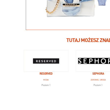
TUTAJ MOŻESZ ZNA
RESERVED
SEPHORA
MODA
ZDROWIE, URODA
Poziom 1
Poziom 1