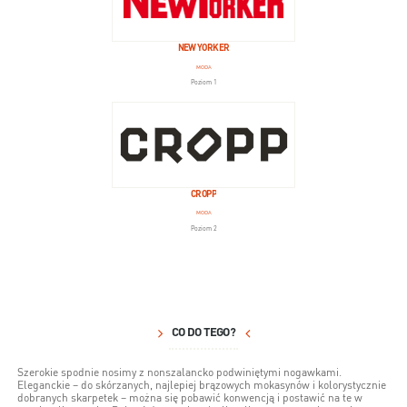
NEW YORKER
MODA
Poziom 1
CROPP
MODA
Poziom 2
CO DO TEGO?
Szerokie spodnie nosimy z nonszalancko podwiniętymi nogawkami.
Eleganckie – do skórzanych, najlepiej brązowych mokasynów i kolorystycznie
dobranych skarpetek – można się pobawić konwencją i postawić na te w