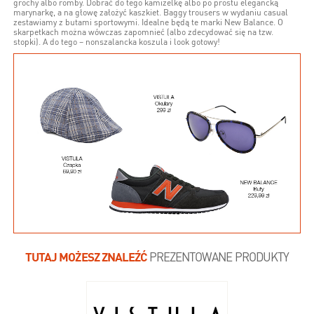
grochy albo romby. Dobrać do tego kamizelkę albo po prostu elegancką
marynarkę, a na głowę założyć kaszkiet. Baggy trousers w wydaniu casual
zestawiamy z butami sportowymi. Idealne będą te marki New Balance. O
skarpetkach można wówczas zapomnieć (albo zdecydować się na tzw.
stopki). A do tego – nonszalancka koszula i look gotowy!
TUTAJ MOŻESZ ZNALEŹĆ
PREZENTOWANE PRODUKTY