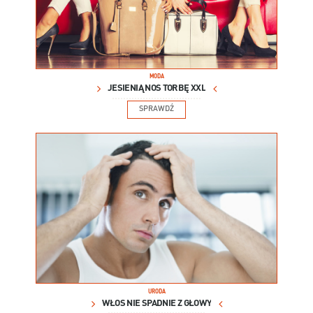
MODA
JESIENIĄ NOŚ TORBĘ XXL
SPRAWDŹ
URODA
WŁOS NIE SPADNIE Z GŁOWY