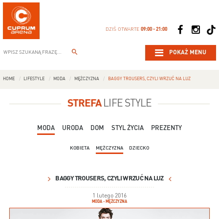
DZIŚ OTWARTE
09:00 - 21:00
POKAŻ MENU
HOME
LIFESTYLE
MODA
MĘŻCZYZNA
BAGGY TROUSERS, CZYLI WRZUĆ NA LUZ
STREFA
LIFE STYLE
MODA
URODA
DOM
STYL ŻYCIA
PREZENTY
KOBIETA
MĘŻCZYZNA
DZIECKO
BAGGY TROUSERS, CZYLI WRZUĆ NA LUZ
1 lutego 2016
MODA - MĘŻCZYZNA