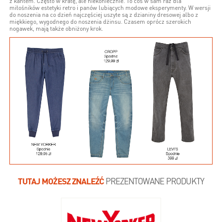
z kantem. Często w kratę, ale niekoniecznie. To coś w sam raz dla
miłośników estetyki retro i panów lubiących modowe eksperymenty. W wersji
do noszenia na co dzień najczęściej uszyte są z dzianiny dresowej albo z
miękkiego, wygodnego do noszenia dżinsu. Czasem oprócz szerokich
nogawek, mają także obniżony krok.
TUTAJ MOŻESZ ZNALEŹĆ
PREZENTOWANE PRODUKTY