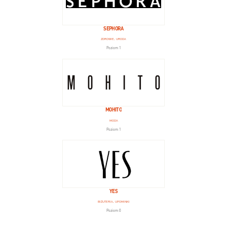
SEPHORA
ZDROWIE, URODA
Poziom 1
MOHITO
MODA
Poziom 1
YES
BIŻUTERIA, UPOMINKI
Poziom 0