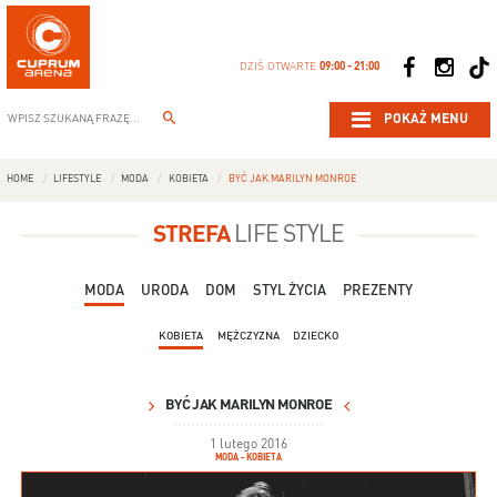
DZIŚ OTWARTE
09:00 - 21:00
POKAŻ MENU
HOME
LIFESTYLE
MODA
KOBIETA
BYĆ JAK MARILYN MONROE
STREFA
LIFE STYLE
MODA
URODA
DOM
STYL ŻYCIA
PREZENTY
KOBIETA
MĘŻCZYZNA
DZIECKO
BYĆ JAK MARILYN MONROE
1 lutego 2016
MODA - KOBIETA