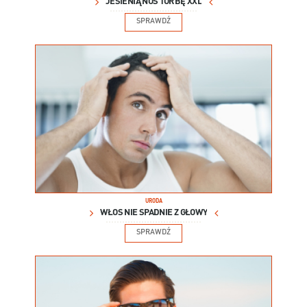
JESIENIĄ NOŚ TORBĘ XXL
SPRAWDŹ
URODA
WŁOS NIE SPADNIE Z GŁOWY
SPRAWDŹ