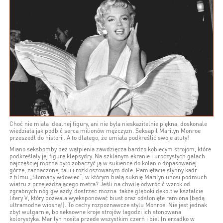
Choć nie miała idealnej figury, ani nie była nieskazitelnie piękna, doskonale
wiedziała jak podbić serca milionów mężczyzn. Seksapil Marilyn Monroe
przeszedł do historii. A to dlatego, że umiała podkreślić swoje atuty!
Miano seksbomby bez wątpienia zawdzięcza bardzo kobiecym strojom, które
podkreślały jej figurę klepsydry. Na szklanym ekranie i uroczystych galach
najczęściej można było zobaczyć ją w sukience do kolan o dopasowanej
górze, zaznaczonej talii i rozkloszowanym dole. Pamiętacie słynny kadr
z filmu „Słomany wdowiec“, w którym białą suknię Marilyn unosi podmuch
wiatru z przejeżdżającego metra? Jeśli na chwilę odwrócić wzrok od
zgrabnych nóg gwiazdy, dostrzec można także głęboki dekolt w kształcie
litery V, który pozwala wyeksponować biust oraz odsłonięte ramiona (będą
ultramodne wiosną!). To cechy rozpoznawcze stylu Monroe. Nie jest jednak
zbyt wulgarnie, bo seksowne kroje strojów łagodzi ich stonowana
kolorystyka. Marilyn nosiła przede wszystkim czerń i biel (nierzadko w