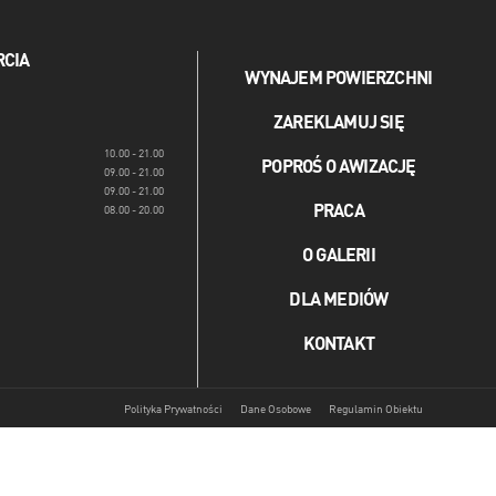
RCIA
WYNAJEM POWIERZCHNI
ZAREKLAMUJ SIĘ
10.00 - 21.00
POPROŚ O AWIZACJĘ
09.00 - 21.00
09.00 - 21.00
PRACA
08.00 - 20.00
O GALERII
DLA MEDIÓW
KONTAKT
Polityka Prywatności
Dane Osobowe
Regulamin Obiektu