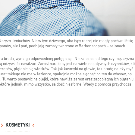
czyzn-leniuchów. Nic w tym dziwnego, oba typy raczej nie mogły pochwalić się
panów, ale i pań, podbijają zarosty tworzone w Barber shopach – salonach
ra broda, wymaga odpowiedniej pielęgnacji. Niezależnie od tego czy mężczyzna
ją odżywiać i nawilżać. Zarost narażony jest na wiele negatywnych czynników, kt
erosów, plątanie się włosków. Tak jak kosmyki na głowie, tak brodę należy myć
urat takiego nie ma w łazience, spokojnie można sięgnąć po ten do włosów, np.
 Tu warto postawić na olejki, które nawilżą zarost oraz zapobiegną ich plątaniu 
które jednak, mimo wszystko, są dość niesforne. Wtedy z pomocą przychodzą
KOSMETYKI