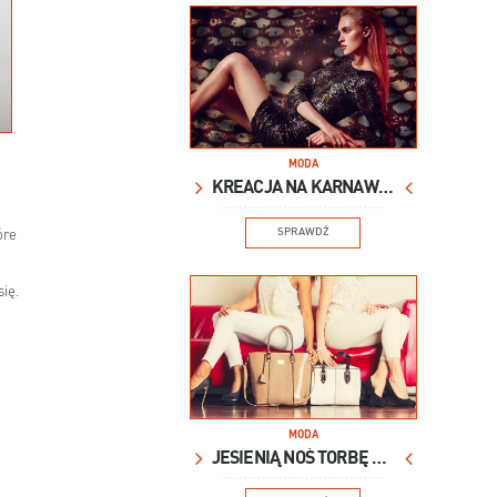
MODA
KREACJA NA KARNAWAŁ
SPRAWDŹ
óre
się.
MODA
JESIENIĄ NOŚ TORBĘ XXL