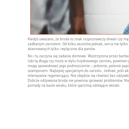
Kiedyś uważano, że broda to znak rozpoznawczy drwali czy męż
zadbanym zarostem. Od kilku sezonów jednak, serca nie tylko 
skierowanych tylko i wyłącznie dla panów.
No i tu zaczyna się zadanie domowe. Wystrzyżona przez barbe
lubi tą długą czy może w stylu trzydniowego zarostu, powinien 
mogą spowodować jego podniszczenie ­– jedzenie, palenie papi
szamponem. Najlepiej specjalnym do zarostu. Jednak, jeśli ak
intensywnie regenerujący. Nie obędzie się również bez odżywki.
Dobrze odżywiona broda nie powinna sprawiać problemów. Nie
pomady na bazie wosku, które ujarzmią odstające włoski.