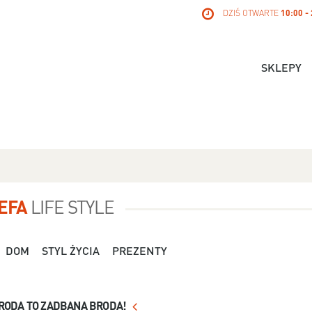
DZIŚ OTWARTE
10:00 -
SKLEPY
EFA
LIFE STYLE
DOM
STYL ŻYCIA
PREZENTY
Dla Niej - Orsay - 119,99 zł
Dla Niej - Stradivari
RODA TO ZADBANA BRODA!