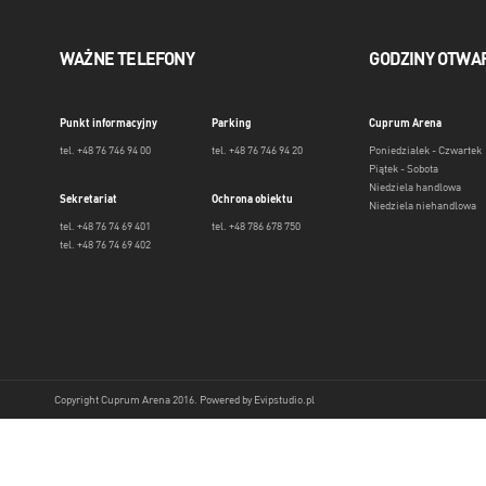
WAŻNE TELEFONY
GODZINY OTWA
Punkt informacyjny
Parking
Cuprum Arena
tel. +48 76 746 94 00
tel. +48 76 746 94 20
Poniedziałek - Czwartek
Piątek - Sobota
Niedziela handlowa
Sekretariat
Ochrona obiektu
Niedziela niehandlowa
tel. +48 76 74 69 401
tel. +48 786 678 750
tel. +48 76 74 69 402
Copyright Cuprum Arena 2016. Powered by
Evipstudio.pl