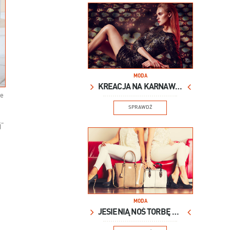
MODA
KREACJA NA KARNAWAŁ
we
SPRAWDŹ
j”
MODA
JESIENIĄ NOŚ TORBĘ XXL