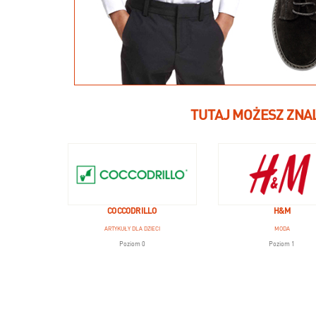
TUTAJ MOŻESZ ZNA
COCCODRILLO
H&M
ARTYKUŁY DLA DZIECI
MODA
Poziom 0
Poziom 1