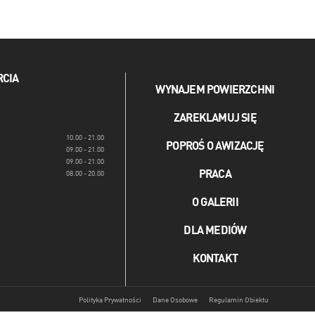
RCIA
WYNAJEM POWIERZCHNI
ZAREKLAMUJ SIĘ
10.00 - 21.00
POPROŚ O AWIZACJĘ
09.00 - 21.00
09.00 - 21.00
PRACA
08.00 - 20.00
O GALERII
DLA MEDIÓW
KONTAKT
Polityka Prywatności
Dane Osobowe
Regulamin Obiektu