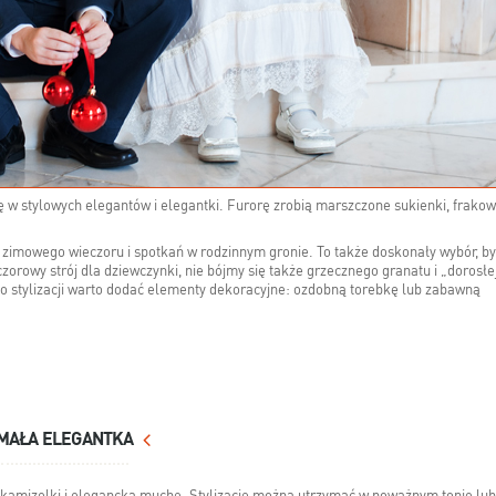
się w stylowych elegantów i elegantki. Furorę zrobią marszczone sukienki, frako
do zimowego wieczoru i spotkań w rodzinnym gronie. To także doskonały wybór, by
orowy strój dla dziewczynki, nie bójmy się także grzecznego granatu i „dorosłe
 Do stylizacji warto dodać elementy dekoracyjne: ozdobną torebkę lub zabawną
MAŁA ELEGANTKA