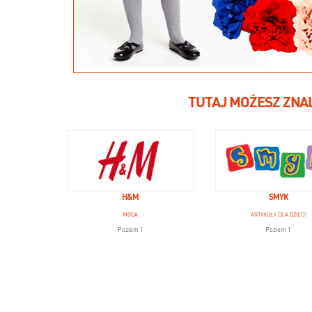
TUTAJ MOŻESZ ZNA
H&M
SMYK
MODA
ARTYKUŁY DLA DZIECI
Poziom 1
Poziom 1