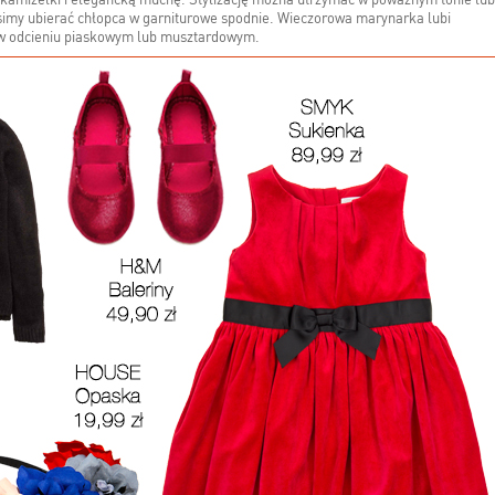
e kamizelki i elegancką muchę. Stylizację można utrzymać w poważnym tonie lub
simy ubierać chłopca w garniturowe spodnie. Wieczorowa marynarka lubi
 w odcieniu piaskowym lub musztardowym.