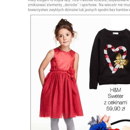
Mały elegant to kopia taty: nosi frakowe koszule, dopasowan
zmiksować elementy „dorosłe” i sportowe. Na wieczór nie mu
towarzystwo zwykłych dżinsów lub jasnych spodni bez kantów