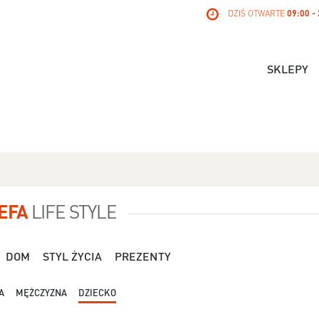
DZIŚ OTWARTE
09:00 -
SKLEPY
EFA
LIFE STYLE
DOM
STYL ŻYCIA
PREZENTY
A
MĘŻCZYZNA
DZIECKO
Dla Niej - Orsay - 119,99 zł
Dla Niej - Stradivari