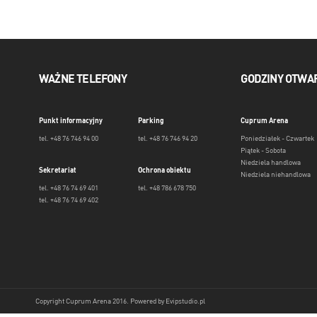
WAŻNE TELEFONY
GODZINY OTWA
Punkt informacyjny
Parking
Cuprum Arena
tel. +48 76 746 94 00
tel. +48 76 746 94 20
Poniedziałek - Czwartek
Piątek - Sobota
Niedziela handlowa
Sekretariat
Ochrona obiektu
Niedziela niehandlowa
tel. +48 76 74 69 401
tel. +48 786 678 750
tel. +48 76 74 69 402
Copyright Cuprum Arena 2016. Powered by
Evipstudio.pl