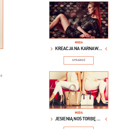
MODA
KREACJA NA KARNAWAŁ
SPRAWDŹ
ka
MODA
JESIENIĄ NOŚ TORBĘ XXL