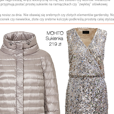
ak najprostszą, wręcz ascetyczną formę, bez zdobień czy wzorów. Metaliczne
dy przyjmują postać prostej sukienki na ramiączkach czy “zwykłej” ołówkowej
ą nosisz za dnia. Nie obawiaj się srebrnych czy złotych elementów garderoby. N
cionek czy niewielkie, złote czy srebrne kolczyki podkreślą prostotę całej stylizac