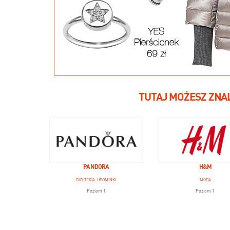
TUTAJ MOŻESZ ZNA
PANDORA
H&M
BIŻUTERIA, UPOMINKI
MODA
Poziom 1
Poziom 1