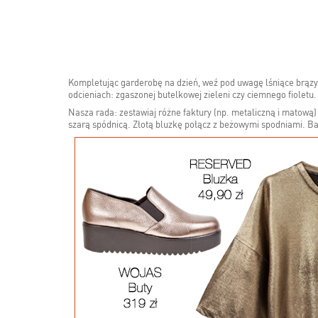
Kompletując garderobę na dzień, weź pod uwagę lśniące brązy, 
odcieniach: zgaszonej butelkowej zieleni czy ciemnego fioletu.
Nasza rada: zestawiaj różne faktury (np. metaliczną i matową
szarą spódnicą. Złotą bluzkę połącz z beżowymi spodniami. B