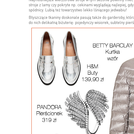
Najmodniejsze wieczorowe stroje w tym sezonie powinny mieć j
stroje z lamy czy pokryte np. cekinami wyglądają najlepiej, g
spódnicy. Lubią też towarzystwo lekko lśniącego jedwabiu!
Błyszczące tkaniny doskonale pasują także do garderoby, któr
do nich delikatną biżuterię: pojedynczy wisiorek, subtelny pierś