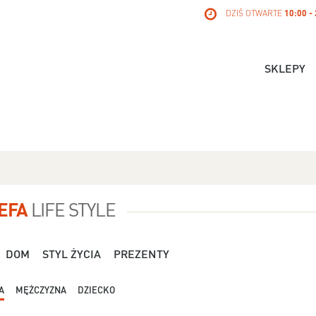
DZIŚ OTWARTE
10:00 -
SKLEPY
EFA
LIFE STYLE
DOM
STYL ŻYCIA
PREZENTY
A
MĘŻCZYZNA
DZIECKO
Dla Niej - Orsay - 119,99 zł
Dla Niej - Stradivari