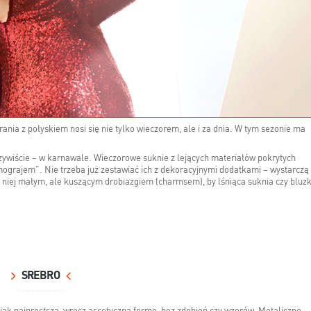
rania z połyskiem nosi się nie tylko wieczorem, ale i za dnia. W tym sezonie ma
czywiście – w karnawale. Wieczorowe suknie z lejących materiałów pokrytych
ograjem”. Nie trzeba już zestawiać ich z dekoracyjnymi dodatkami – wystarczą
a niej małym, ale kuszącym drobiazgiem (charmsem), by lśniąca suknia czy bluz
SREBRO