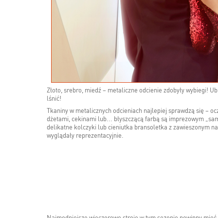
Złoto, srebro, miedź – metaliczne odcienie zdobyły wybiegi! Ub
lśnić!
Tkaniny w metalicznych odcieniach najlepiej sprawdzą się – o
dżetami, cekinami lub... błyszczącą farbą są imprezowym „sam
delikatne kolczyki lub cieniutka bransoletka z zawieszonym n
wyglądały reprezentacyjnie.