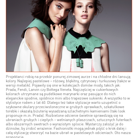
Projektanci robią na przekór ponurej zimowej aurze i na chłodne dni lansują
kolory. Najlepiej pastelowe – różowy, błękitny, cytrynowy i turkusowy (także w
wersji metalik). Pojawiły się one w kolekcjach domów mody, takich jak:
Prada, Fendi, Lanvin czy Bottega Veneta. Najczęściej w cukierkowych
kolorach utrzymane są pudełkowe marynarki oraz pasujące do nich
eleganckie spodnie, spódnice mini albo trapezowe sukienki. A wszystko to w
stylistyce rodem z lat 60. Dlatego też takie stylizacje warto uzupełnić o
szykowne okulary przeciwsłoneczne w grubych oprawkach, szkatułkowe
torebki i okazałą biżuterię wysadzaną szlachetnymi kamieniami (taki look
proponuje m.in. Prada). Rozbielone odcienie świetnie sprawdzają się na
ubraniach grubych i ciepłych – wełnianych płaszczach, sztucznych futerkach
albo obszernych swetrach o wyrazistym splocie. Wystarczy założyć je do
dżinsów, by zrobić wrażenie. Fashionistki mogą jednak pójść o krok dalej i
całą stylizację stworzyć na bazie ubrań w pastelowych odcieniach. Oto nasza
propozycja.