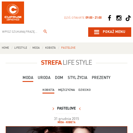
DZIŚ OTWARTE
09:00 - 21:00
POKAŻ MENU
HOME
LIFESTYLE
MODA
KOBIETA
PASTELOVE
STREFA
LIFE STYLE
MODA
URODA
DOM
STYL ŻYCIA
PREZENTY
KOBIETA
MĘŻCZYZNA
DZIECKO
PASTELOVE
31 grudnia 2015
MODA - KOBIETA