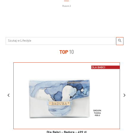
MODA
Poziom 2
TOP
10
Dla Babci - Badura - 499 zł