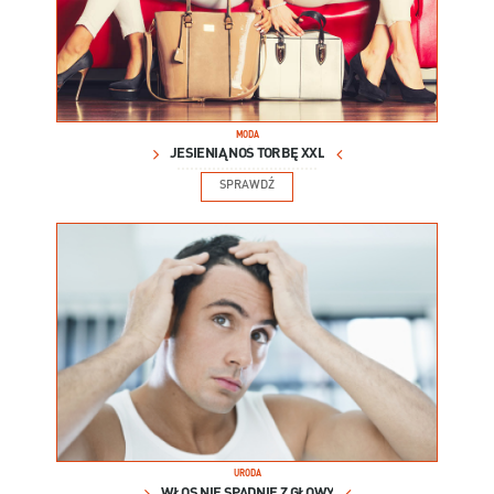
MODA
JESIENIĄ NOŚ TORBĘ XXL
SPRAWDŹ
URODA
WŁOS NIE SPADNIE Z GŁOWY