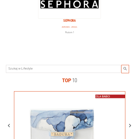
SEPHORA
ZDROWIE, URODA
Poziom 1
TOP
10