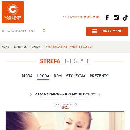
DZIŚ OTWARTE
09:00 - 21:00
POKAŻ MENU
HOME
LIFESTYLE
URODA
PORA NA ZMIANĘ – KREMY BB CZY CC?
STREFA
LIFE STYLE
MODA
URODA
DOM
STYL ŻYCIA
PREZENTY
PORA NA ZMIANĘ – KREMY BB CZY CC?
3 czerwca 2016
URODA