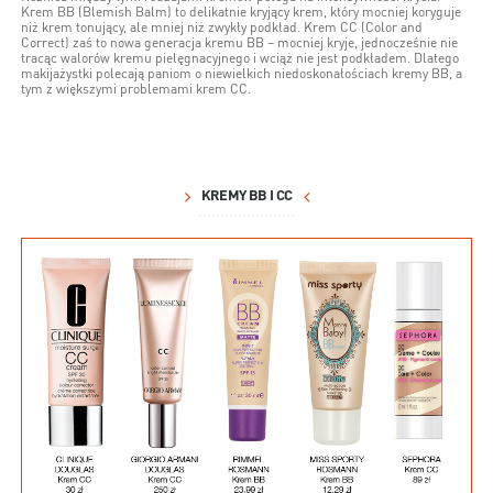
Krem BB (Blemish Balm) to delikatnie kryjący krem, który mocniej koryguje
niż krem tonujący, ale mniej niż zwykły podkład. Krem CC (Color and
Correct) zaś to nowa generacja kremu BB – mocniej kryje, jednocześnie nie
tracąc walorów kremu pielęgnacyjnego i wciąż nie jest podkładem. Dlatego
makijażystki polecają paniom o niewielkich niedoskonałościach kremy BB, a
tym z większymi problemami krem CC.
KREMY BB I CC