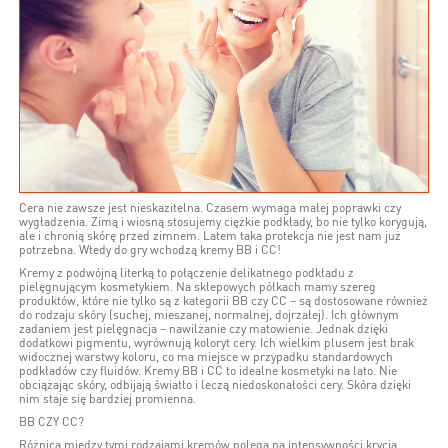
Cera nie zawsze jest nieskazitelna. Czasem wymaga małej poprawki czy
wygładzenia. Zimą i wiosną stosujemy ciężkie podkłady, bo nie tylko korygują,
ale i chronią skórę przed zimnem. Latem taka protekcja nie jest nam już
potrzebna. Wtedy do gry wchodzą kremy BB i CC!
Kremy z podwójną literką to połączenie delikatnego podkładu z
pielęgnującym kosmetykiem. Na sklepowych półkach mamy szereg
produktów, które nie tylko są z kategorii BB czy CC – są dostosowane również
do rodzaju skóry (suchej, mieszanej, normalnej, dojrzałej). Ich głównym
zadaniem jest pielęgnacja – nawilżanie czy matowienie. Jednak dzięki
dodatkowi pigmentu, wyrównują koloryt cery. Ich wielkim plusem jest brak
widocznej warstwy koloru, co ma miejsce w przypadku standardowych
podkładów czy fluidów. Kremy BB i CC to idealne kosmetyki na lato. Nie
obciążając skóry, odbijają światło i leczą niedoskonałości cery. Skóra dzięki
nim staje się bardziej promienna.
BB CZY CC?
Różnica między tymi rodzajami kremów polega na intensywności krycia.