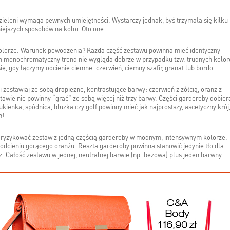
zieleni wymaga pewnych umiejętności. Wystarczy jednak, byś trzymała się kilku
iejszych sposobów na kolor. Oto one:
 kolorze. Warunek powodzenia? Każda część zestawu powinna mieć identyczny
ten monochromatyczny trend nie wygląda dobrze w przypadku tzw. trudnych kolo
ię, gdy łączymy odcienie ciemne: czerwień, ciemny szafir, granat lub bordo.
 zestawiaj ze sobą drapieżne, kontrastujące barwy: czerwień z żółcią, oranż z
tawie nie powinny “grać” ze sobą więcej niż trzy barwy. Części garderoby dobier
ukienka, spódnica, bluzka czy golf powinny mieć jak najprostszy, ascetyczny krój
m!
zaryzykować zestaw z jedną częścią garderoby w modnym, intensywnym kolorze.
w odcieniu gorącego oranżu. Reszta garderoby powinna stanowić jedynie tło dla
beż. Całość zestawu w jednej, neutralnej barwie (np. beżowa) plus jeden barwny