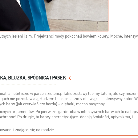
utnych jesieni i zim. Projektanci mody pokochali bowiem kolory. Mocne, intensy
KA, BLUZKA, SPÓDNICA I PASEK
at, a fiolet idzie w parze z zielenią. Takie zestawy lubimy latem, ale czy może
ach nie pozostawiają złudzeń: tej jesieni i zimy obowiązuje intensywny kolor. W
ych barw (jak czerwień czy bordo) – głęboki, mocno nasycony.
cnych argumentów. Po pierwsze, garderoba w intensywnych barwach to najleps
ochronne! Po drugie, to barwy energetyzujące: dodają śmiałości, optymizmu, i
owanej i znającej się na modzie.