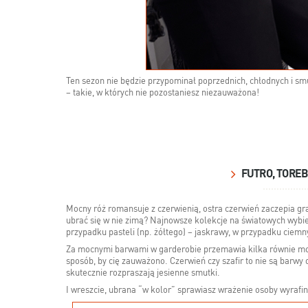
Ten sezon nie będzie przypominał poprzednich, chłodnych i sm
– takie, w których nie pozostaniesz niezauważona!
FUTRO, TOREB
Mocny róż romansuje z czerwienią, ostra czerwień zaczepia gran
ubrać się w nie zimą? Najnowsze kolekcje na światowych wybieg
przypadku pasteli (np. żółtego) – jaskrawy, w przypadku ciemn
Za mocnymi barwami w garderobie przemawia kilka równie mo
sposób, by cię zauważono. Czerwień czy szafir to nie są barwy 
skutecznie rozpraszają jesienne smutki.
I wreszcie, ubrana “w kolor” sprawiasz wrażenie osoby wyrafin