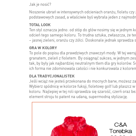
Jak je nosić?
Noszenie ubrań w intensywnych odcieniach oranżu, fioletu czy 
podstawowych zasad, a właściwie byś wybrała jeden z najmodn
TOTAL LOOK
Ten styl oznacza jedno: od stóp do głów nosimy się w jednym
odcień tego samego koloru. To trudna sztuka, zwłaszcza, że 
– jasnej zieleni, oranżu czy żółci. Doskonale jednak sprawdza s
GRA W KOLORY
To pole do popisu dla prawdziwych znawczyń mody. W tej wersji
granatem, zieleń z fioletem. By osiągnąć sukces, w jednym zes
tak, by były jak najbardziej neutralnym tłem dla gry kolorów. S
ich forma nie zdominowała całości i nie konkurowała z kolore
DLA TRADYCJONALISTEK
Jeśli wciąż nie jesteś przekonana do mocnych barw, możesz 
Wybierz spódnicę w kolorze fuksji, fioletowy golf lub płaszcz 
koloru. Najlepiej w tej roli sprawdza się szarość, czerń oraz 
element stroju to patent na udaną, supermodną stylizację.