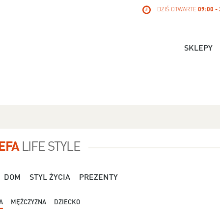
DZIŚ OTWARTE
09:00 -
SKLEPY
EFA
LIFE STYLE
DOM
STYL ŻYCIA
PREZENTY
A
MĘŻCZYZNA
DZIECKO
Dla Niej - Orsay - 119,99 zł
Dla Niej - Stradivari