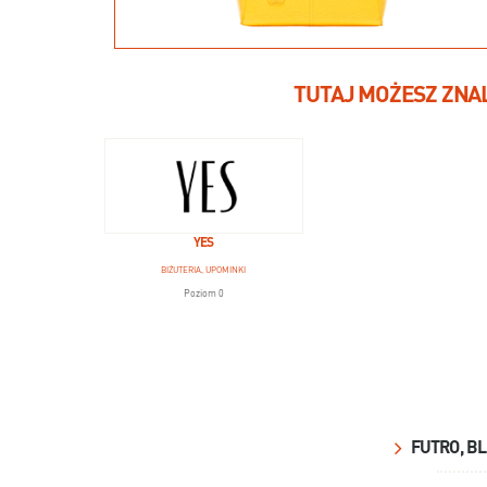
TUTAJ MOŻESZ ZNA
YES
BIŻUTERIA, UPOMINKI
Poziom 0
FUTRO, B