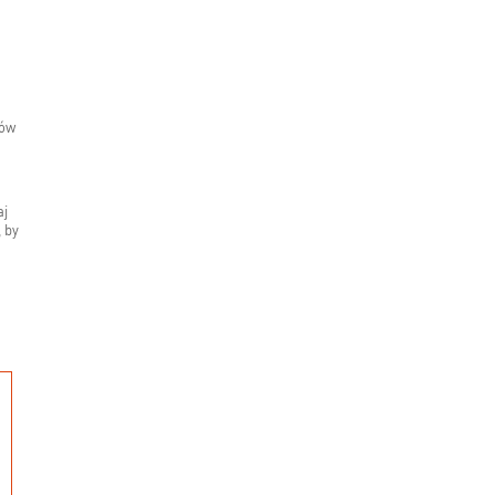
rów
aj
, by