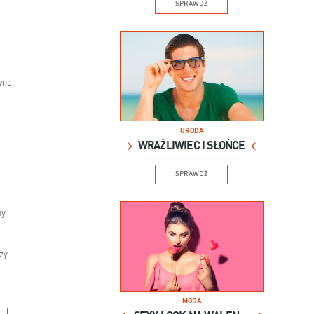
SPRAWDŹ
wne
URODA
WRAŻLIWIEC I SŁOŃCE
SPRAWDŹ
my
zy
MODA