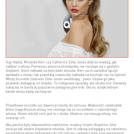
Gigi Hadid, Miranda Kerr czy Catherine Zeta-Jones dobrze wiedzą, jak
zadbać o włosy. Pierwsza, wieczna blondynka, nie rozstaje się z gęstymi
olejkami, które nakłada na końcówki włosów. Kerr za to uwielbia łączyć
awokado z oliwą i tak powstałą maseczkę nakłada na kosmyki raz na tydzień.
Włosy brunetki zdaniem Zeta-Jones uwielbiają... piwo. Używa go jako
płukanki dodającej im blasku. To nietypowe sposoby, ale skuteczne. Gwiazdy
lubią też te bardziej popularne pielęgnacyjne triki. Oto te, dzięki którym
każde włosy będą zachwycać.
Plastikowe szczotki już dawno przeszły do lamusa. Większość celebrytek,
które mają dłuższe włosy, nie rozstaje się ze szczotkami z naturalnego
włosia. Hitem wśród nich jest to z dzika. Idealnie rozczesują włosy, nie
szarpiąc ich.
Aby pasma były odpowiednio nawilżone, między innymi Angelina Jolie
stosuje tak zwane olejowanie włosów. Jest to zabieg polegający na nałożeniu
na wilgotne włosy dobranego do ich rodzaju ciepłego oleju (nie parzącego).