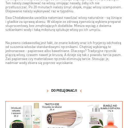
Ten należy zaaplikować na włosy, omijając nasady, żeby ich nie
przetłuszczać. Po 20 minutach należy zmyć olejek, myjąc włosy szamponem.
Olejowanie należy wykonywać raz w tygodniu.
Ewa Chodakowska uwielbia natomiast nawilżać włosy naturalnie - są lśniące
i gładkie za sprawą aloesu. W sklepie ze zdrową żywnością wybiera preparat
stuprocentowy, bez zmętniających dodatków. Miesza wyciąg z dwiema
szklankami wody i taką miksturą spłukuje włosy po ich umyciu.
Na pewno ciekawostką jest fakt, że znane kobiety oraz ich fryzjerzy odchodzą
od suszenia włosów standardowymi ręcznikami. Chętniej wybierają te
jednorazowe - papierowe albo bawełniane. Dlaczego? Tradycyjne ręczniki
plączą włosy, czasem nawet je kruszą. A dzieje się tak z powodu tarcia pasm.
Zaś papierowe czy materiałowe ręczniki eliminują tarcie. Stosując je,
nadmiar wody zbiera się poprzez wyciskanie.
DO PIELĘGNACJI