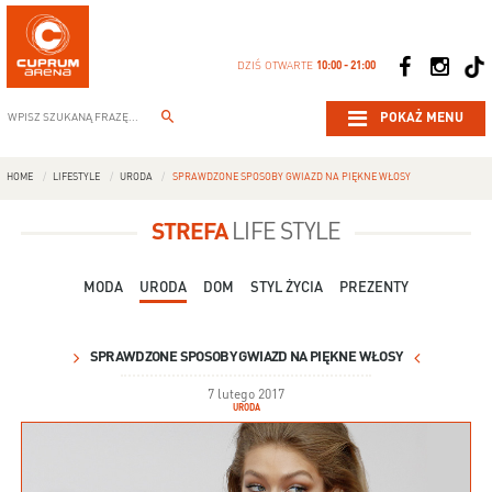
DZIŚ OTWARTE
10:00 - 21:00
POKAŻ MENU
HOME
LIFESTYLE
URODA
SPRAWDZONE SPOSOBY GWIAZD NA PIĘKNE WŁOSY
STREFA
LIFE STYLE
MODA
URODA
DOM
STYL ŻYCIA
PREZENTY
SPRAWDZONE SPOSOBY GWIAZD NA PIĘKNE WŁOSY
7 lutego 2017
URODA