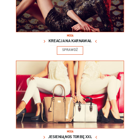
MODA
KREACJA NA KARNAWAŁ
SPRAWDŹ
MODA
JESIENIĄ NOŚ TORBĘ XXL