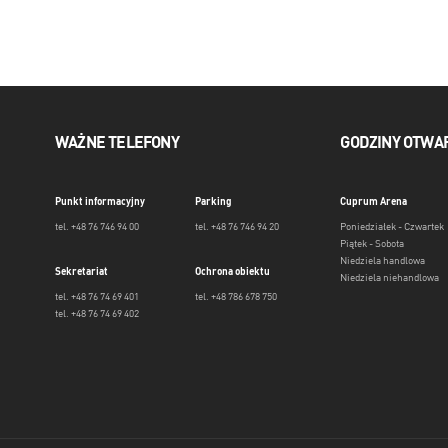
WAŻNE TELEFONY
GODZINY OTWA
Punkt informacyjny
Parking
Cuprum Arena
tel. +48 76 746 94 00
tel. +48 76 746 94 20
Poniedziałek - Czwartek
Piątek - Sobota
Niedziela handlowa
Sekretariat
Ochrona obiektu
Niedziela niehandlowa
tel. +48 76 74 69 401
tel. +48 786 678 750
tel. +48 76 74 69 402