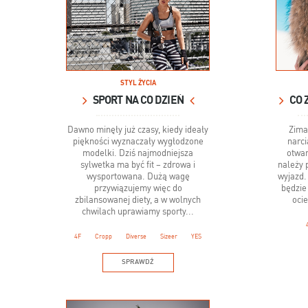
STYL ŻYCIA
SPORT NA CO DZIEŃ
Dawno minęły już czasy, kiedy ideały
Zima
piękności wyznaczały wygłodzone
narci
modelki. Dziś najmodniejsza
otwar
sylwetka ma być fit – zdrowa i
należy 
wysportowana. Dużą wagę
wyjazd.
przywiązujemy więc do
będzie
zbilansowanej diety, a w wolnych
ocie
chwilach uprawiamy sporty...
4F
Cropp
Diverse
Sizeer
YES
SPRAWDŹ