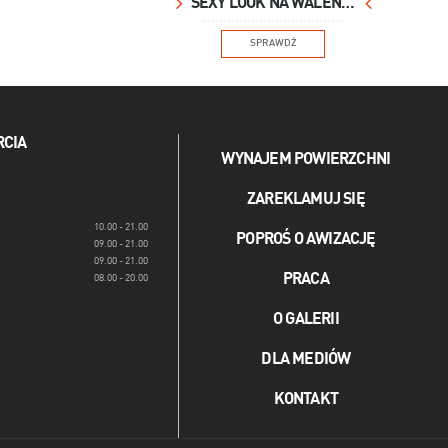
SEXY LOOK NA WALENTYNKI
SPRAWDŹ
RCIA
WYNAJEM POWIERZCHNI
ZAREKLAMUJ SIĘ
10.00 - 21.00
POPROŚ O AWIZACJĘ
09.00 - 21.00
09.00 - 21.00
PRACA
08.00 - 20.00
O GALERII
DLA MEDIÓW
KONTAKT