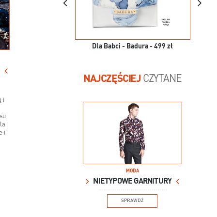
Dla Babci - Badura - 499 zł
NAJCZĘŚCIEJ
CZYTANE
 i
usu
la
 i
MODA
NIETYPOWE GARNITURY
SPRAWDŹ