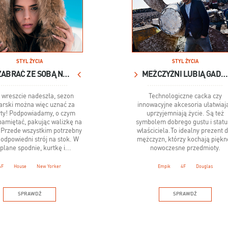
STYL ŻYCIA
STYL ŻYCIA
CO ZABRAĆ ZE SOBĄ NA NARTY?
MEŻCZYŹNI LUBIĄ GADŻETY
 wreszcie nadeszła, sezon
Technologiczne cacka czy
arski można więc uznać za
innowacyjne akcesoria ułatwiają
ty! Podpowiadamy, o czym
uprzyjemniają życie. Są też
pamiętać, pakując walizkę na
symbolem dobrego gustu i stat
 Przede wszystkim potrzebny
właściciela.To idealny prezent d
 odpowiedni strój na stok. W
mężczyzn, którzy kochają piękne
plane spodnie, kurtkę i...
nowoczesne przedmioty.
4F
House
New Yorker
Empik
4F
Douglas
SPRAWDŹ
SPRAWDŹ