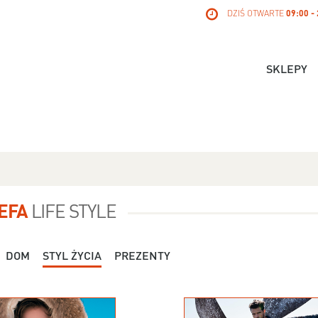
DZIŚ OTWARTE
09:00 -
SKLEPY
EFA
LIFE STYLE
DOM
STYL ŻYCIA
PREZENTY
Dla Niej - Orsay - 119,99 zł
Dla Niej - Stradivari