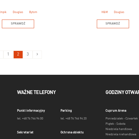
Empik
Douglas
Bytom
H&M
Douglas
SPRAWDŹ
SPRAWDŹ
1
2
3
WAŻNE TELEFONY
GODZINY OTWA
Punkt informacyjny
Parking
Cuprum Arena
tel. +48 76 746 94 00
tel. +48 76 746 94 20
Poniedziałek - Czwartek
Piątek - Sobota
Niedziela handlowa
Sekretariat
Ochrona obiektu
Niedziela niehandlowa