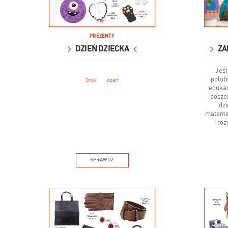
PREZENTY
DZIEŃ DZIECKA
ZA
Jeśl
polubi
Smyk
Apart
edukac
posze
dzi
matemat
i roz
SPRAWDŹ