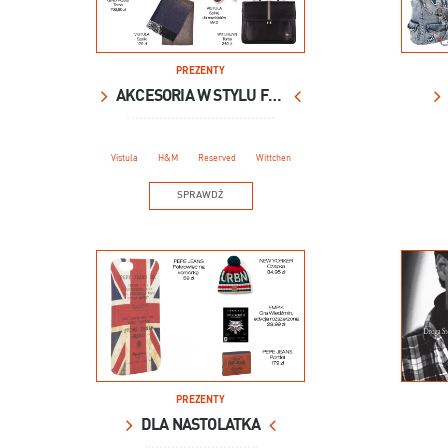
PREZENTY
AKCESORIA W STYLU FORMALNYM
Vistula
H&M
Reserved
Wittchen
SPRAWDŹ
PREZENTY
DLA NASTOLATKA