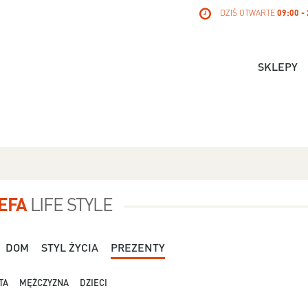
DZIŚ OTWARTE
09:00 -
SKLEPY
EFA
LIFE STYLE
DOM
STYL ŻYCIA
PREZENTY
TA
MĘŻCZYZNA
DZIECI
Dla Niej - Orsay - 119,99 zł
Dla Niej - Stradivari