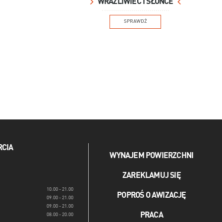
WRAŻLIWIEC I SŁOŃCE
SPRAWDŹ
RCIA
WYNAJEM POWIERZCHNI
ZAREKLAMUJ SIĘ
10.00 - 21.00
POPROŚ O AWIZACJĘ
09.00 - 21.00
09.00 - 21.00
PRACA
08.00 - 20.00