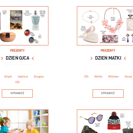
PREZENTY
PREZENTY
DZIEŃ OJCA
DZIEŃ MATKI
Empik
Sephora
Douglas
YES
Mohito
Wittchen
House
YES
SPRAWDŹ
SPRAWDŹ