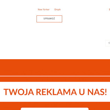
New Yorker
Empik
SPRAWDŹ