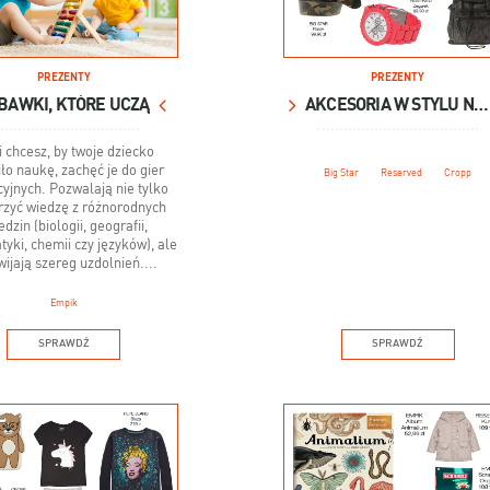
PREZENTY
PREZENTY
BAWKI, KTÓRE UCZĄ
AKCESORIA W STYLU NIEFORMALNYM
i chcesz, by twoje dziecko
ło naukę, zachęć je do gier
Big Star
Reserved
Cropp
yjnych. Pozwalają nie tylko
rzyć wiedzę z różnorodnych
edzin (biologii, geografii,
yki, chemii czy języków), ale
wijają szereg uzdolnień....
Empik
SPRAWDŹ
SPRAWDŹ