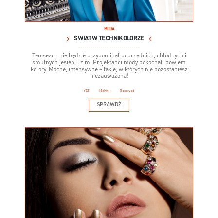
MODA
ŚWIAT W TECHNIKOLORZE
Ten sezon nie będzie przypominał poprzednich, chłodnych i
smutnych jesieni i zim. Projektanci mody pokochali bowiem
kolory. Mocne, intensywne – takie, w których nie pozostaniesz
niezauważona!
YES
Mohito
Reserved
SPRAWDŹ