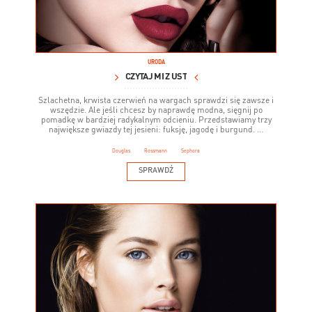
URODA
CZYTAJ MI Z UST
Szlachetna, krwista czerwień na wargach sprawdzi się zawsze i
wszędzie. Ale jeśli chcesz by naprawdę modna, sięgnij po
pomadkę w bardziej radykalnym odcieniu. Przedstawiamy trzy
największe gwiazdy tej jesieni: fuksję, jagodę i burgund. ...
Douglas
Rossmann
Sephora
SPRAWDŹ