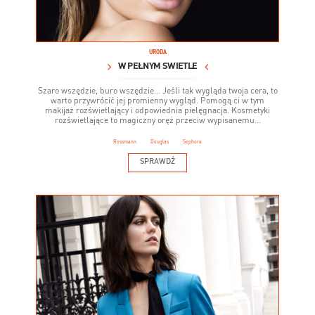
URODA
W PEŁNYM ŚWIETLE
Szaro wszędzie, buro wszędzie… Jeśli tak wygląda twoja cera, to
warto przywrócić jej promienny wygląd. Pomogą ci w tym
makijaż rozświetlający i odpowiednia pielęgnacja. Kosmetyki
rozświetlające to magiczny oręż przeciw wypisanemu...
Rossmann
Douglas
Sephora
SPRAWDŹ