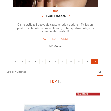
MODA
BIŻUTERIA XXL
O sile stylizacji decyduje czasem jeden dodatek. Tej jesieni
postaw na biżuterię. Im większą, tym lepiej. Gwarantujemy
spektakularny efekt!
Apart
H&M
W. KRUK
SPRAWDŹ
5
6
7
8
9
10
11
12
13
14
TOP
10