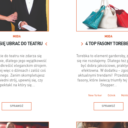
MODA
MODA
SIĘ UBRAĆ DO TEATRU
4 TOP FASONY TOREB
ie do teatru nie zdarza się
Torebka to element garderoby, 
ie, dlatego jego wyjątkowość
się nie rozstajemy. Dlatego też
dkreślić eleganckim strojem.
być dobra jakościowo, prakty
j więc o dżinsach i załóż coś
efektowna. W dodatku – zgo
lnego. Zanim skompletujesz
aktualnymi trendami! Przeds
edni strój, upewnij się, czy
fasony, które świecą triumfy tej
pektakl na który się...
Shopper...
New Yorker
Ochnik
Mohit
SPRAWDŹ
SPRAWDŹ