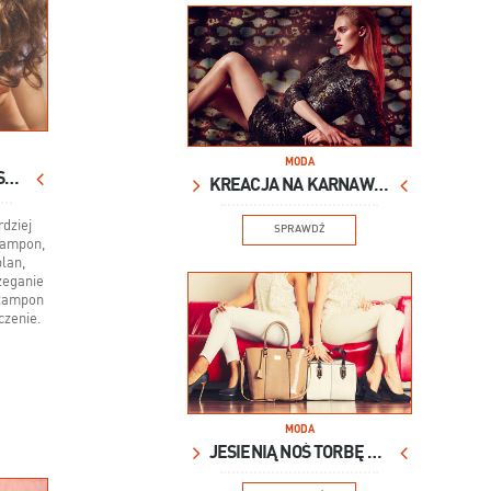
MODA
DOMOWE SPA DLA WŁOSÓW
KREACJA NA KARNAWAŁ
rdziej
SPRAWDŹ
zampon,
lan,
zeganie
Szampon
czenie.
MODA
JESIENIĄ NOŚ TORBĘ XXL