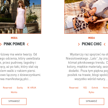
MODA
MODA
PINK POWER
PICNIC CHIC
różowy ma wiele twarzy. Od
Wystarczy raz spojrzeć na o
ego odcienia, który uwielbiała
Niesiołowskiego „Lato”, by zr
e, przez pudrowy, łagodny i
klimat piknikowego trendu. C
ęcy, aż po taki, który stał się
kolory, miękkie materiały, se
lem walki z rakiem piersi.
dodatki. Poza tym piękna po
powo łączony z dziewczynkami.
posiłek na trawie, błogi spokój
wa manifestacją płci...
wszystko wśród natury...
Reserved
Esotiq
W. KRUK
Reserved
YES
Ochnik
Hom
Mohito
Ryłko
SPRAWDŹ
SPRAWDŹ