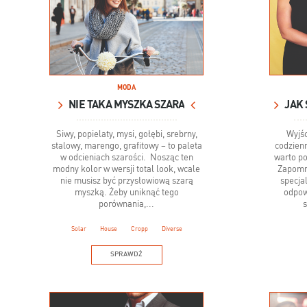
MODA
NIE TAKA MYSZKA SZARA
JAK 
Siwy, popielaty, mysi, gołębi, srebrny,
Wyjśc
stalowy, marengo, grafitowy – to paleta
codzienn
w odcieniach szarości. Nosząc ten
warto po
modny kolor w wersji total look, wcale
Zapomni
nie musisz być przysłowiową szarą
specja
myszką. Żeby uniknąć tego
odpowi
porównania,...
s
Solar
House
Cropp
Diverse
SPRAWDŹ