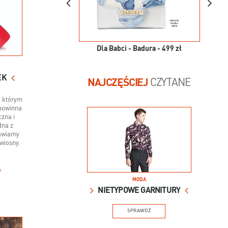
Dla Babci - Badura - 499 zł
EK
NAJCZĘŚCIEJ
CZYTANE
z którym
 powinna
czna i
dna z
tawiamy
 wiosny.
o
MODA
NIETYPOWE GARNITURY
SPRAWDŹ