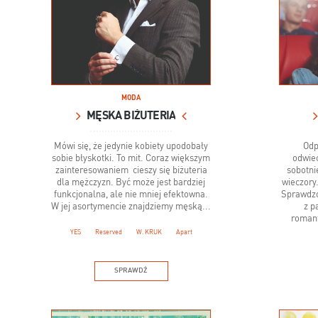
MODA
MĘSKA BIŻUTERIA
Mówi się, że jedynie kobiety upodobały
Odp
sobie błyskotki. To mit. Coraz większym
odwie
zainteresowaniem cieszy się biżuteria
sobotni
dla mężczyzn. Być może jest bardziej
wieczory.
funkcjonalna, ale nie mniej efektowna.
Sprawdzo
W jej asortymencie znajdziemy męską...
z p
romant
YES
Reserved
W. KRUK
Apart
SPRAWDŹ