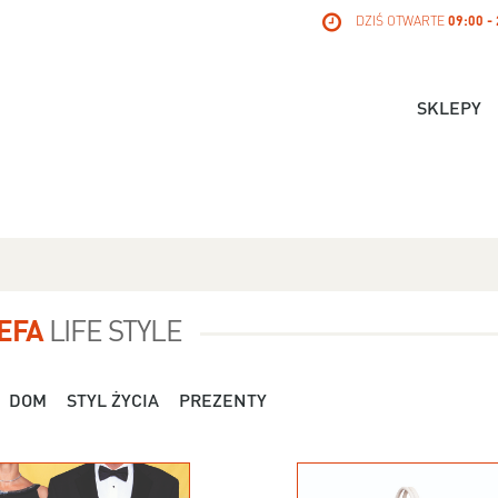
DZIŚ OTWARTE
09:00 -
SKLEPY
EFA
LIFE STYLE
DOM
STYL ŻYCIA
PREZENTY
Dla Niej - Orsay - 119,99 zł
Dla Niej - Stradivari