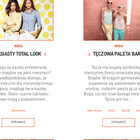
MODA
MODA
SIASTY TOTAL LOOK
TĘCZOWA PALETA BA
ego na każdej przebieranej
Tęcza ma bogatą symbolik
 znajdzie się jakiś marynarz?
starożytnej Grecji oznaczała po
awdopodobniej dlatego, że
Bogów. W krajach germańskic
rystyczne dla marynistycznego
pojawienie się zwiastowało b
 pasy, znajdują się w każdej
urodzaj. Judaizm uważa ją za 
bie. Biało-czarne lub biało-
Boga, czy też znak bożego miłos
owe mogą z powodzeniem...
Tęcza jest też...
Deichmann
New Yorker
Solar
Ochnik
De
SPRAWDŹ
SPRAWDŹ