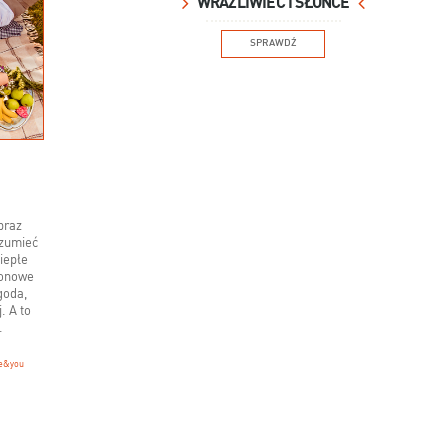
WRAŻLIWIEC I SŁOŃCE
SPRAWDŹ
braz
ozumieć
iepłe
zonowe
goda,
. A to
.
e&you