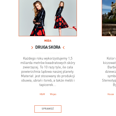
MODA
DRUGA SKÓRA
Każdego roku wykorzystujemy 1,5
Kolor 
miliarda metrów kwadratowych skóry
kiczowat
zwierzęcej. To 10 razy tyle, ile cała
Barbi
powierzchnia lądowa naszej planety.
dziewcz
Materiał jest stosowany do produkcji
symbo
obuwia, ubrań i toreb, a także mebli i
Stereoty
tapicerek...
By
H&M
Wojas
House
SPRAWDŹ