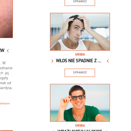
SPRAWDŹ
RW
URODA
WŁOS NIE SPADNIE Z GŁOWY
ę. W
jednanie
h jej
SPRAWDŹ
ogaty
znak od
ierdzia.
ichmann
URODA