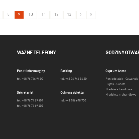
8
9
10
11
12
13
WAŻNE TELEFONY
GODZINY OTWA
Punkt informacyjny
Parking
Cuprum Arena
tel. +48 76 746 94 00
tel. +48 76 746 94 20
Poniedziałek - Czwartek
Piątek - Sobota
Niedziela handlowa
Sekretariat
Ochrona obiektu
Niedziela niehandlowa
tel. +48 76 74 69 401
tel. +48 786 678 750
tel. +48 76 74 69 402