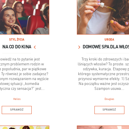
STYL ŻYCIA
URODA
NA CO DO KINA
owiedź na to pytanie jest
Trzy kroki do zdrowszych i ba
cznym problemem rodzin w
lśniących włosów? To proste: s
e popołudnia, par w piątkowe
odżywka, kuracja. Etapowy p
 Ty również je sobie zadajesz?
którego systematyczne przestr
nym rozwiązaniem na wyjście
przynosi wymierne efekty. 1) 
atowej sytuacji „komedia
Na początku ważne jest oczysz
yczna czy sensacja?” jest...
Szampon usuwa...
Helios
Douglas
SPRAWDŹ
SPRAWDŹ