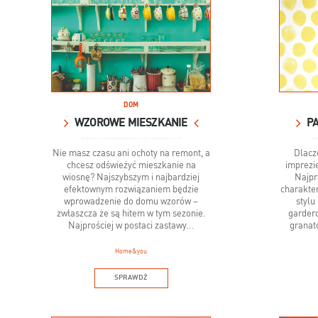
DOM
WZOROWE MIESZKANIE
PA
Nie masz czasu ani ochoty na remont, a
Dlacz
chcesz odświeżyć mieszkanie na
imprezie
wiosnę? Najszybszym i najbardziej
Najpr
efektownym rozwiązaniem będzie
charakte
wprowadzenie do domu wzorów –
stylu
zwłaszcza że są hitem w tym sezonie.
gardero
Najprościej w postaci zastawy...
granat
Home&you
SPRAWDŹ