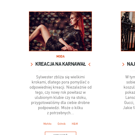
MODA
KREACJA NA KARNAWAŁ
Sylwester zbliża się wielkimi
W tym
krokami, dlatego pora pomyśleć o
sobie
odpowiedniej kreacji. Niezależnie od
koszul
tego, czy nowy rok powitasz w
pokaz
ulubionym klubie czy na stoku,
Lanso
przygotowaliśmy dla ciebie drobne
Gucci,
podpowiedzi. Może o kilku
Jakie 
z potrzebnych...
Mohito
Ochnik
H&M