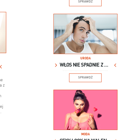
SPRAWDŹ
URODA
WŁOS NIE SPADNIE Z GŁOWY
SPRAWDŹ
ne
a z
m
ej
.
MODA