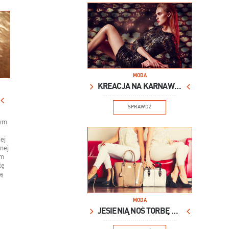
MODA
KREACJA NA KARNAWAŁ
SPRAWDŹ
tym
ej
tnej
em
łę
ą
MODA
JESIENIĄ NOŚ TORBĘ XXL