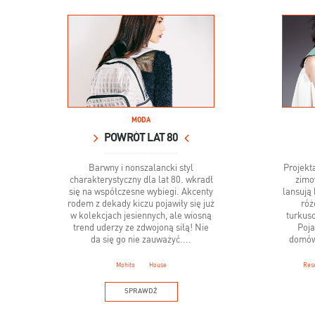
MODA
POWRÓT LAT 80
Barwny i nonszalancki styl
Projekt
charakterystyczny dla lat 80. wkradł
zimo
się na współczesne wybiegi. Akcenty
lansują 
rodem z dekady kiczu pojawiły się już
róż
w kolekcjach jesiennych, ale wiosną
turkuso
trend uderzy ze zdwojoną siłą! Nie
Poja
da się go nie zauważyć....
domów 
Mohito
House
Res
SPRAWDŹ