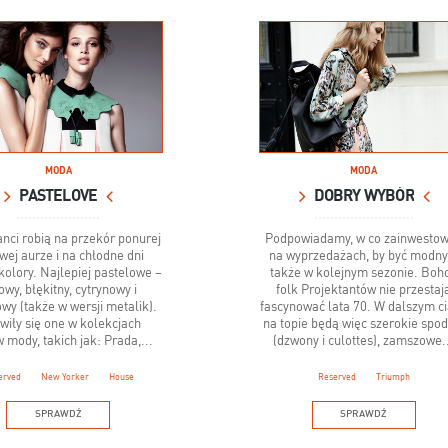
MODA
MODA
PASTELOVE
DOBRY WYBÓR
anci robią na przekór ponurej
Podpowiadamy, w co zainwesto
wej aurze i na chłodne dni
na wyprzedażach, by być modn
kolory. Najlepiej pastelowe –
także w kolejnym sezonie. Boho
owy, błękitny, cytrynowy i
folk Projektantów nie przestaj
wy (także w wersji metalik).
fascynować lata 70. W dalszym c
wiły się one w kolekcjach
na topie będą więc szerokie spod
mody, takich jak: Prada,...
(dzwony i culottes), zamszowe.
erved
New Yorker
House
Reserved
Triumph
SPRAWDŹ
SPRAWDŹ