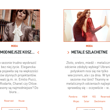
MODA
MODA
NAJMODNIEJSZE KOSZULE DLA KOBIET
METALE SZLACHETNE
 sezonie trudno wyobrazić
Złoto, srebro, miedź – metalicz
 bez niej życie. Elegancka
odcienie zdobyły wybiegi! Ubrani
a pojawiła się na większości
połyskiem nosi się nie tylko
ów słynnych projektantów.
wieczorem, ale i za dnia. W ty
wali ją m. in. Emilio Pucci,
sezonie ma lśnić! Tkaniny w
 Rodarte, Chanel czy Chloe.
metalicznych odcieniach najlepi
fasony są najmodniejsze? Do
sprawdzą się – oczywiście – w..
biura...
Pandora
H&M
YES
Reserved
Reserved
House
Wojas
Solar
Deichmann