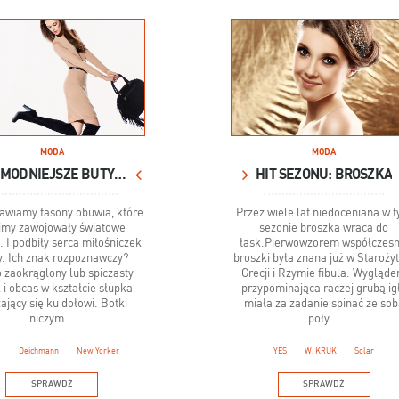
MODA
MODA
NAJMODNIEJSZE BUTY SEZONU
HIT SEZONU: BROSZKA
awiamy fasony obuwia, które
Przez wiele lat niedoceniana w 
zimy zawojowały światowe
sezonie broszka wraca do
. I podbiły serca miłośniczek
łask.Pierwowzorem współczesn
. Ich znak rozpoznawczy?
broszki była znana już w Staroży
 zaokrąglony lub spiczasty
Grecji i Rzymie fibula. Wygląd
 i obcas w kształcie słupka
przypominająca raczej grubą ig
ający się ku dołowi. Botki
miała za zadanie spinać ze sob
niczym...
poły...
C
Deichmann
New Yorker
YES
W. KRUK
Solar
SPRAWDŹ
SPRAWDŹ