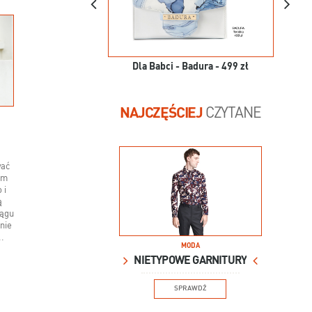
Dla Babci - Badura - 499 zł
NAJCZĘŚCIEJ
CZYTANE
wać
ym
 i
ą
iągu
nie
..
MODA
NIETYPOWE GARNITURY
SPRAWDŹ