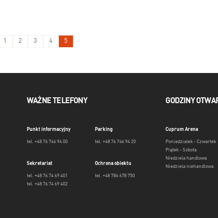
1
2
3
4
5
WAŻNE TELEFONY
GODZINY OTWA
Punkt informacyjny
Parking
Cuprum Arena
tel. +48 76 746 94 00
tel. +48 76 746 94 20
Poniedziałek - Czwartek
Piątek - Sobota
Niedziela handlowa
Sekretariat
Ochrona obiektu
Niedziela niehandlowa
tel. +48 76 74 69 401
tel. +48 786 678 750
tel. +48 76 74 69 402