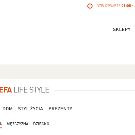
DZIŚ OTWARTE
09:00 -
SKLEPY
EFA
LIFE STYLE
DOM
STYL ŻYCIA
PREZENTY
A
MĘŻCZYZNA
DZIECKO
Dla Niej - Orsay - 119,99 zł
Dla Niej - Stradivari