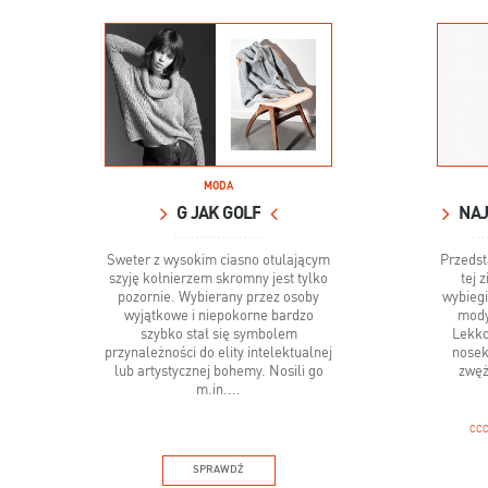
MODA
G JAK GOLF
Sweter z wysokim ciasno otulającym
Przedst
szyję kołnierzem skromny jest tylko
tej 
pozornie. Wybierany przez osoby
wybiegi
wyjątkowe i niepokorne bardzo
mody
szybko stał się symbolem
Lekko
przynależności do elity intelektualnej
nosek
lub artystycznej bohemy. Nosili go
zwęż
m.in....
CC
SPRAWDŹ