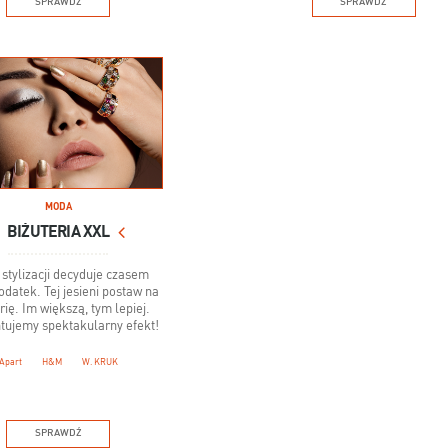
SPRAWDŹ
SPRAWDŹ
MODA
BIŻUTERIA XXL
e stylizacji decyduje czasem
odatek. Tej jesieni postaw na
rię. Im większą, tym lepiej.
tujemy spektakularny efekt!
Apart
H&M
W. KRUK
SPRAWDŹ