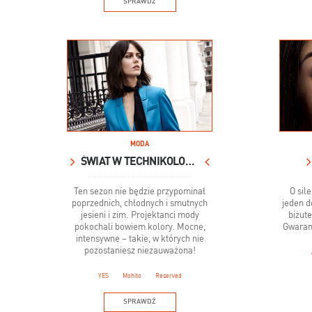
SPRAWDŹ
MODA
ŚWIAT W TECHNIKOLORZE
Ten sezon nie będzie przypominał
O sil
poprzednich, chłodnych i smutnych
jeden d
jesieni i zim. Projektanci mody
biżute
pokochali bowiem kolory. Mocne,
Gwaran
intensywne – takie, w których nie
pozostaniesz niezauważona!
YES
Mohito
Reserved
SPRAWDŹ