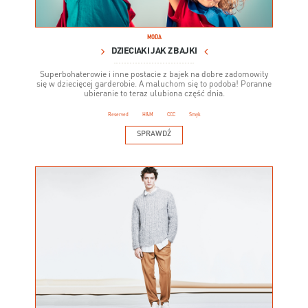
MODA
DZIECIAKI JAK Z BAJKI
Superbohaterowie i inne postacie z bajek na dobre zadomowiły
się w dziecięcej garderobie. A maluchom się to podoba! Poranne
ubieranie to teraz ulubiona część dnia.
Reserved
H&M
CCC
Smyk
SPRAWDŹ