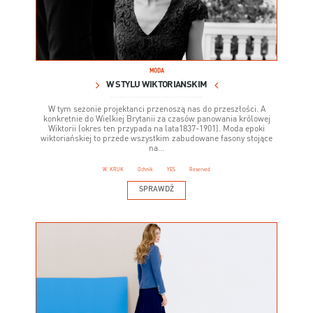
MODA
W STYLU WIKTORIAŃSKIM
W tym sezonie projektanci przenoszą nas do przeszłości. A
konkretnie do Wielkiej Brytanii za czasów panowania królowej
Wiktorii (okres ten przypada na lata1837-1901). Moda epoki
wiktoriańskiej to przede wszystkim zabudowane fasony stojące
na...
W. KRUK
Ochnik
YES
Reserved
SPRAWDŹ