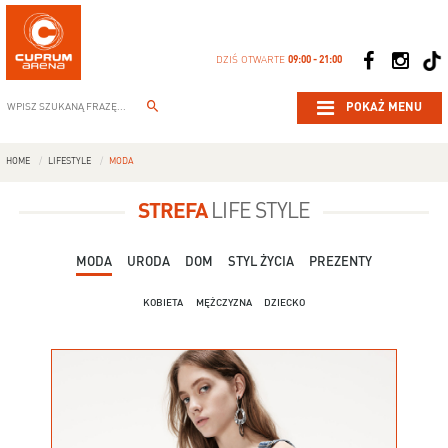
DZIŚ OTWARTE
09:00 - 21:00
POKAŻ MENU
HOME
LIFESTYLE
MODA
STREFA
LIFE STYLE
MODA
URODA
DOM
STYL ŻYCIA
PREZENTY
KOBIETA
MĘŻCZYZNA
DZIECKO