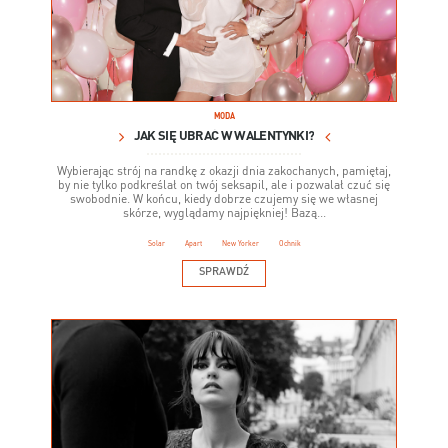
MODA
JAK SIĘ UBRAĆ W WALENTYNKI?
Wybierając strój na randkę z okazji dnia zakochanych, pamiętaj,
by nie tylko podkreślał on twój seksapil, ale i pozwalał czuć się
swobodnie. W końcu, kiedy dobrze czujemy się we własnej
skórze, wyglądamy najpiękniej! Bazą...
Solar
Apart
New Yorker
Ochnik
SPRAWDŹ