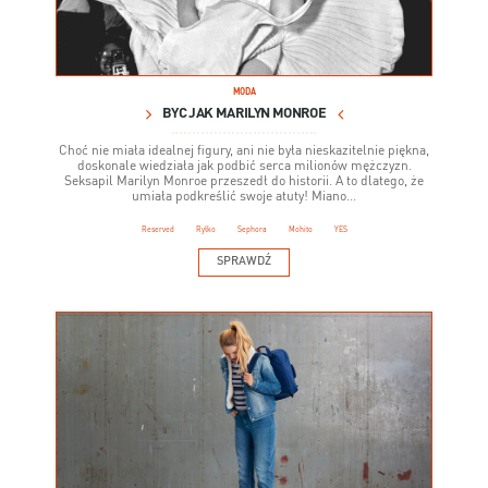
MODA
BYĆ JAK MARILYN MONROE
Choć nie miała idealnej figury, ani nie była nieskazitelnie piękna,
doskonale wiedziała jak podbić serca milionów mężczyzn.
Seksapil Marilyn Monroe przeszedł do historii. A to dlatego, że
umiała podkreślić swoje atuty! Miano...
Reserved
Ryłko
Sephora
Mohito
YES
SPRAWDŹ