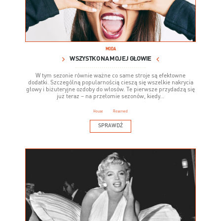
MODA
WSZYSTKO NA MOJEJ GŁOWIE
W tym sezonie równie ważne co same stroje są efektowne
dodatki. Szczególną popularnością cieszą się wszelkie nakrycia
głowy i biżuteryjne ozdoby do włosów. Te pierwsze przydadzą się
już teraz – na przełomie sezonów, kiedy...
House
Reserved
SPRAWDŹ