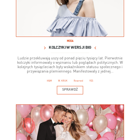
MODA
KOLCZYKI W WERSJI BIG
Ludzie przekłuwają uszy od ponad pięciu tysięcy lat. Pierwotnie
kolczyki informowały o wyznaniu lub poglądach politycznych. W
kolejnych tysiącleciach były wskaźnikiem statusu społecznego i
przywiązania plemiennego. Manifestowały z jednej...
H&M
W. KRUK
Reserved
YES
SPRAWDŹ