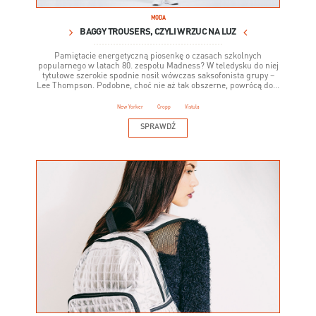
MODA
BAGGY TROUSERS, CZYLI WRZUĆ NA LUZ
Pamiętacie energetyczną piosenkę o czasach szkolnych
popularnego w latach 80. zespołu Madness? W teledysku do niej
tytułowe szerokie spodnie nosił wówczas saksofonista grupy –
Lee Thompson. Podobne, choć nie aż tak obszerne, powrócą do...
New Yorker
Cropp
Vistula
SPRAWDŹ