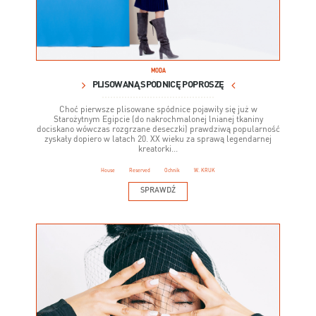
MODA
PLISOWANĄ SPÓDNICĘ POPROSZĘ
Choć pierwsze plisowane spódnice pojawiły się już w
Starożytnym Egipcie (do nakrochmalonej lnianej tkaniny
dociskano wówczas rozgrzane deseczki) prawdziwą popularność
zyskały dopiero w latach 20. XX wieku za sprawą legendarnej
kreatorki...
House
Reserved
Ochnik
W. KRUK
SPRAWDŹ