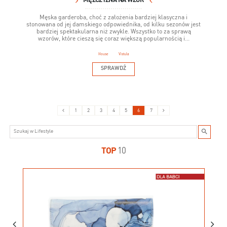
MĘŻCZYZNA NA WZÓR
Męska garderoba, choć z założenia bardziej klasyczna i
stonowana od jej damskiego odpowiednika, od kilku sezonów jest
bardziej spektakularna niż zwykle. Wszystko to za sprawą
wzorów, które cieszą się coraz większą popularnością i...
House
Vistula
SPRAWDŹ
1
2
3
4
5
6
7
TOP
10