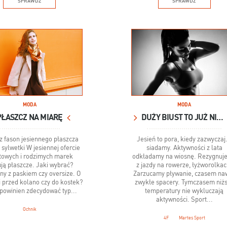
SPRAWDŹ
SPRAWDŹ
MODA
MODA
PŁASZCZ NA MIARĘ
DUŻY BIUST TO JUŻ NIE PROBLEM!
z fason jesiennego płaszcza
Jesień to pora, kiedy zazwyczaj.
 sylwetki W jesiennej ofercie
siadamy. Aktywności z lata
towych i rodzimych marek
odkładamy na wiosnę. Rezygnuj
ują płaszcze. Jaki wybrać?
z jazdy na rowerze, łyżworolkac
ny z paskiem czy oversize. O
Zarzucamy pływanie, czasem na
i przed kolano czy do kostek?
zwykłe spacery. Tymczasem niż
powinien zdecydować typ...
temperatury nie wykluczają
aktywności. Sport...
Ochnik
4F
Martes Sport