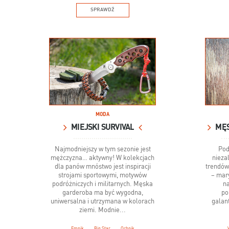
SPRAWDŹ
MODA
MIEJSKI SURVIVAL
Najmodniejszy w tym sezonie jest
Pod
mężczyzna… aktywny! W kolekcjach
nieza
dla panów mnóstwo jest inspiracji
trendów,
strojami sportowymi, motywów
– mary
podróżniczych i militarnych. Męska
na
garderoba ma być wygodna,
po
uniwersalna i utrzymana w kolorach
galant
ziemi. Modnie...
Empik
Big Star
Ochnik