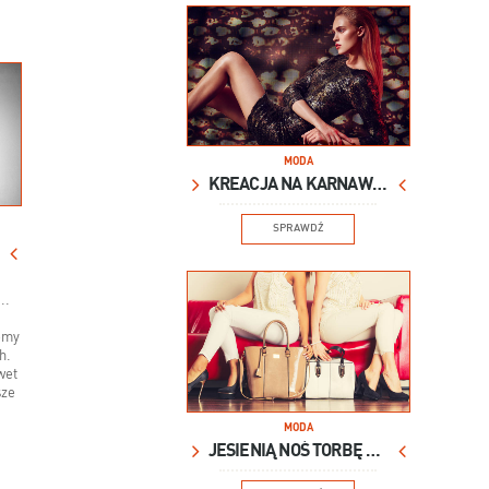
MODA
KREACJA NA KARNAWAŁ
SPRAWDŹ
..
emy
h.
wet
sze
MODA
JESIENIĄ NOŚ TORBĘ XXL