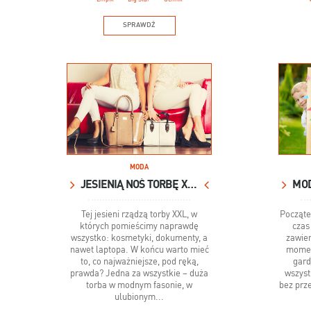
SPRAWDŹ
MODA
JESIENIĄ NOŚ TORBĘ XXL
Tej jesieni rządzą torby XXL, w
Począte
których pomieścimy naprawdę
czas
wszystko: kosmetyki, dokumenty, a
zawier
nawet laptopa. W końcu warto mieć
momen
to, co najważniejsze, pod ręką,
gar
prawda? Jedna za wszystkie – duża
wszyst
torba w modnym fasonie, w
bez prz
ulubionym...