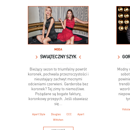
MODA
ŚWIĄTECZNY SZYK
Bieżący sezon to triumfalny powrót
Modny m
koronek, pochwała przezroczystości i
sobot
nieustający zachwyt mocnymi
powini
odcieniami czerwieni. Garderoba bez
trendó
koronek? Tej zimy to niemożliwe.
wzoró
Pożądane są bogate faktury,
niepow
koronkowy przepych. Jeśli obawiasz
ty
się...
Vistula
Apart Style
Douglas
CCC
Apart
Wittchen