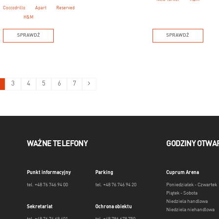
Coccodrillo
Apart
Reserved
H&M
SPRAWDŹ
SPRAWDŹ
3
4
5
6
7
WAŻNE TELEFONY
GODZINY OTWA
Punkt informacyjny
Parking
Cuprum Arena
tel. +48 76 746 94 00
tel. +48 76 746 94 20
Poniedziałek - Czwartek
Piątek - Sobota
Niedziela handlowa
Sekretariat
Ochrona obiektu
Niedziela niehandlowa