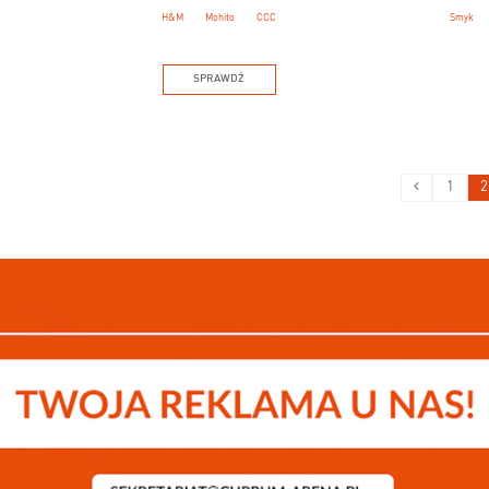
H&M
Mohito
CCC
Smyk
SPRAWDŹ
1
2