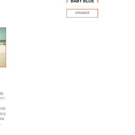
BABY BLUE
SPRAWDŹ
gą
m i
enie
racy
ata
..