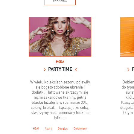
SPRAWDŹ
MODA
PARTY TIME
W wielu kolekcjach sezonu pojawiły
Dobier
się bogato zdobione ubrania i
do typu
dodatki. Haftowane skrzącymi się
świa
nićmi żakardowe tkaniny, pełna
król
blasku biżuteria w rozmiarze XXL,
Klasycz
cekiny, brokat... Łącząc je ze sobą,
długośc
stworzymy niezapomniany look nie
O tym 
tylko...
H&M
Apart
Douglas
Deichmann