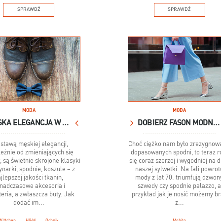
SPRAWDŹ
SPRAWDŹ
MODA
MODA
MĘSKA ELEGANCJA W MODNYM STYLU
DOBIERZ FASON MODNYCH SPODNI
stawą męskiej elegancji,
Choć ciężko nam było zrezygnow
leżnie od zmieniających się
dopasowanych spodni, to teraz r
 są świetnie skrojone klasyki
się coraz szerzej i wygodniej na 
narki, spodnie, koszule – z
naszej sylwetki. Na fali powrot
jlepszej jakości tkanin,
mody z lat 70. triumfują dzwon
nadczasowe akcesoria i
szwedy czy spodnie palazzo, 
eria, a zwłaszcza buty. Jak
przykład jak je nosić możemy b
dodać im...
z...
Wittchen
H&M
Ochnik
Mohito