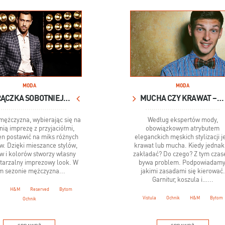
MODA
MODA
GORĄCZKA SOBOTNIEJ NOCY
MUCHA CZY KRAWAT – OTO JEST PYTANIE...
ężczyzna, wybierając się na
Według ekspertów mody,
nią imprezę z przyjaciółmi,
obowiązkowym atrybutem
en postawić na miks różnych
eleganckich męskich stylizacji j
w. Dzięki mieszance stylów,
krawat lub mucha. Kiedy jednak
w i kolorów stworzy własny
zakładać? Do czego? Z tym cza
tarzalny imprezowy look. W
bywa problem. Podpowiadamy
m sezonie mężczyzna...
jakimi zasadami się kierować.
Garnitur, koszula i…...
H&M
Reserved
Bytom
Vistula
Ochnik
H&M
Bytom
Ochnik