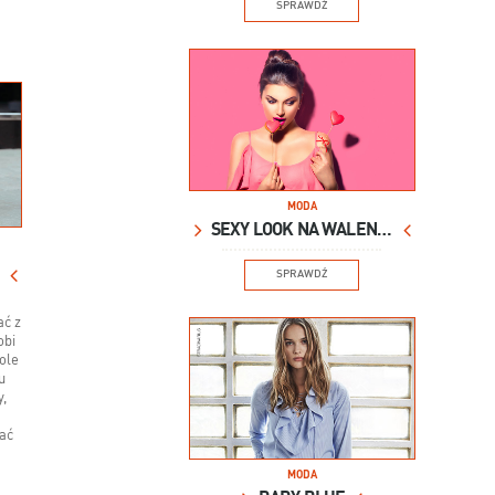
SPRAWDŹ
MODA
SEXY LOOK NA WALENTYNKI
SPRAWDŹ
ać z
obi
dole
u
y,
a
rać
MODA