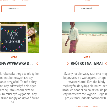
SPRAWDŹ
SPRAWDŹ
MODA
MODA
MODNA WYPRAWKA DLA DZIEWCZYNKI I CHŁOPCA
KRÓTKO I NA TEMAT
k roku szkolnego to nie tylko
Szorty na pierwszy rzut oka mo
 na naukę nowych rzeczy i
kojarzyć się z wakacjami, urlope
anie przyjaźni. To też dobry
wycieczkami. Rzadko kiedy
t, aby odświeżyć dziecięcą
mężczyźni decydują się na założ
derobę. Maluchom przede
krótkich spodni na co dzień, do p
kim musi być wygodnie, aby
czy na wieczorne wyjście. Tego l
eszkód mogły odkrywać świat
projektanci jednak postanowili.
na...
New Yorker
H&M