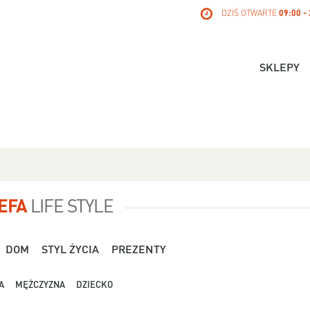
DZIŚ OTWARTE
09:00 -
SKLEPY
EFA
LIFE STYLE
DOM
STYL ŻYCIA
PREZENTY
A
MĘŻCZYZNA
DZIECKO
Dla Niej - Orsay - 119,99 zł
Dla Niej - Stradivari