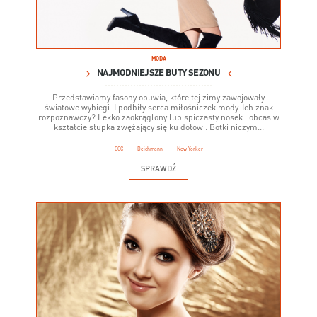
MODA
NAJMODNIEJSZE BUTY SEZONU
Przedstawiamy fasony obuwia, które tej zimy zawojowały
światowe wybiegi. I podbiły serca miłośniczek mody. Ich znak
rozpoznawczy? Lekko zaokrąglony lub spiczasty nosek i obcas w
kształcie słupka zwężający się ku dołowi. Botki niczym...
CCC
Deichmann
New Yorker
SPRAWDŹ