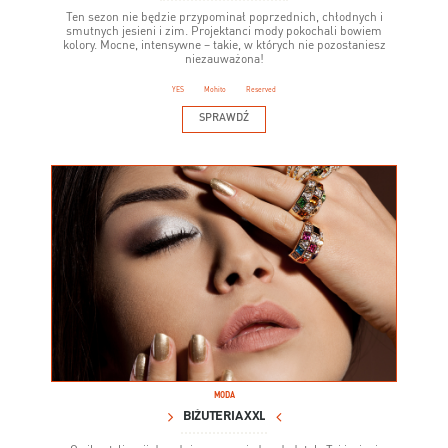
Ten sezon nie będzie przypominał poprzednich, chłodnych i
smutnych jesieni i zim. Projektanci mody pokochali bowiem
kolory. Mocne, intensywne – takie, w których nie pozostaniesz
niezauważona!
YES
Mohito
Reserved
SPRAWDŹ
MODA
BIŻUTERIA XXL