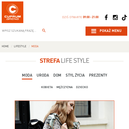
DZIŚ OTWARTE
09:00 - 21:00
POKAŻ MENU
HOME
LIFESTYLE
MODA
STREFA
LIFE STYLE
MODA
URODA
DOM
STYL ŻYCIA
PREZENTY
KOBIETA
MĘŻCZYZNA
DZIECKO