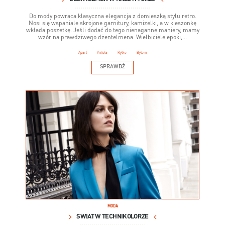
Do mody powraca klasyczna elegancja z domieszką stylu retro.
Nosi się wspaniale skrojone garnitury, kamizelki, a w kieszonkę
wkłada poszetkę. Jeśli dodać do tego nienaganne maniery, mamy
wzór na prawdziwego dżentelmena. Wielbiciele epoki,...
Apart
Vistula
Ryłko
Bytom
SPRAWDŹ
MODA
ŚWIAT W TECHNIKOLORZE