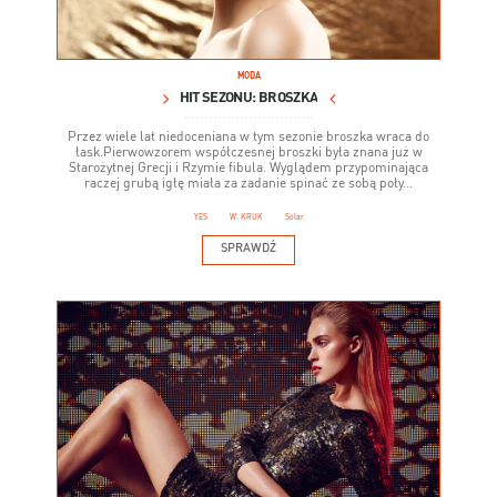
MODA
HIT SEZONU: BROSZKA
Przez wiele lat niedoceniana w tym sezonie broszka wraca do
łask.Pierwowzorem współczesnej broszki była znana już w
Starożytnej Grecji i Rzymie fibula. Wyglądem przypominająca
raczej grubą igłę miała za zadanie spinać ze sobą poły...
YES
W. KRUK
Solar
SPRAWDŹ