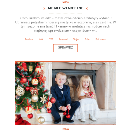
MODA
METALE SZLACHETNE
Złoto, srebro, miedź – metaliczne odcienie zdobyły wybiegi!
Ubrania z połyskiem nosi się nie tylko wieczorem, ale i za dnia. W
tym sezonie ma lśnić! Tkaniny w metalicznych odcieniach
najlepiej sprawdzą się – oczywiście – w...
Pandora
H&M
YES
Reserved
Wojas
Solar
Deichmann
SPRAWDŹ
MODA