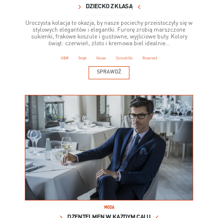
DZIECKO Z KLASĄ
Uroczysta kolacja to okazja, by nasze pociechy przeistoczyły się w
stylowych elegantów i elegantki. Furorę zrobią marszczone
sukienki, frakowe koszule i gustowne, wyjściowe buty. Kolory
świąt: czerwień, złoto i kremowa biel idealnie...
H&M
Smyk
House
Coccodrillo
Reserved
SPRAWDŹ
MODA
DŻENTELMEN W KAŻDYM CALU