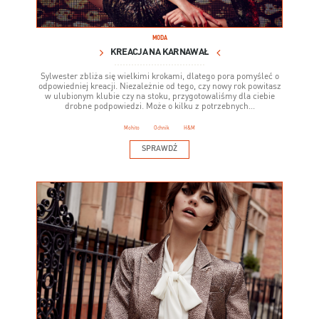
MODA
KREACJA NA KARNAWAŁ
Sylwester zbliża się wielkimi krokami, dlatego pora pomyśleć o
odpowiedniej kreacji. Niezależnie od tego, czy nowy rok powitasz
w ulubionym klubie czy na stoku, przygotowaliśmy dla ciebie
drobne podpowiedzi. Może o kilku z potrzebnych...
Mohito
Ochnik
H&M
SPRAWDŹ