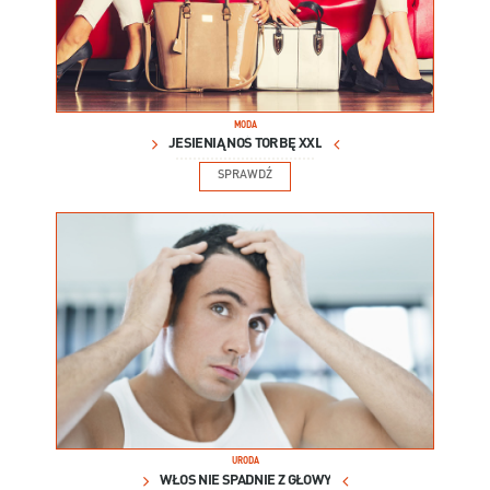
MODA
JESIENIĄ NOŚ TORBĘ XXL
SPRAWDŹ
URODA
WŁOS NIE SPADNIE Z GŁOWY