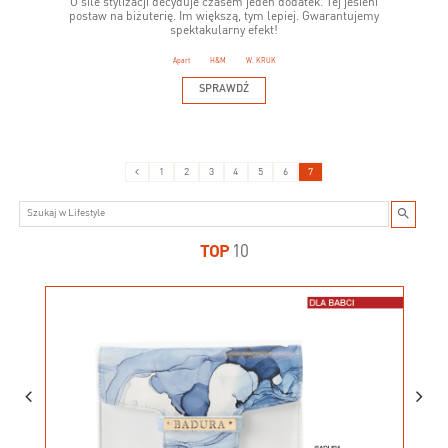
O sile stylizacji decyduje czasem jeden dodatek. Tej jesieni
postaw na biżuterię. Im większą, tym lepiej. Gwarantujemy
spektakularny efekt!
Apart
H&M
W. KRUK
SPRAWDŹ
1
2
3
4
5
6
7
TOP
10