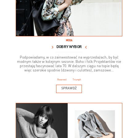
MODA
DOBRY WYBÓR
Podpowiadamy, w co zainwestować na wyprzedażach, by być
modnym także w kolejnym sezonie. Boho i folk Projektantów nie
przestają fascynować lata 70. W dalszym ciągu na topie będą
więc szerokie spodnie (dzwony i culottes), zamszowe...
Reserved
Triumph
SPRAWDŹ