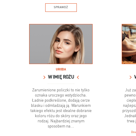
SPRAWDŹ
URODA
W IMIĘ RÓŻU
Zarumienione policzki to nie tylko
Już za
oznaka uroczego wstydziocha.
pewno 
Ładnie podkreślone, dodają cerze
ciepł
blasku i odmładzają ją. Warunkiem
najleps
takiego efektu jest idealne dobranie
przyozd
koloru różu do skóry oraz jego
Jednak
rodzaj. Najbardziej znanym
trwa 
sposobem na...
Dou