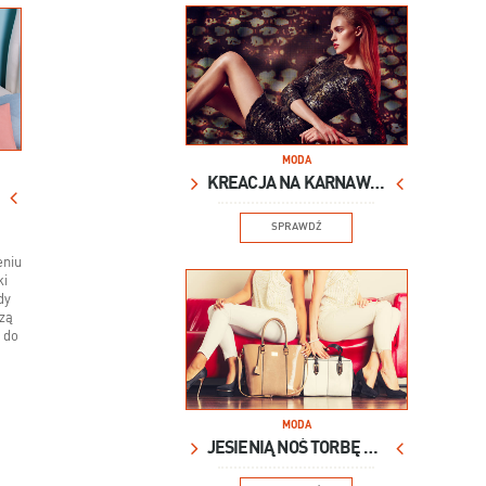
MODA
KREACJA NA KARNAWAŁ
SPRAWDŹ
eniu
ki
dy
dzą
ę do
MODA
JESIENIĄ NOŚ TORBĘ XXL