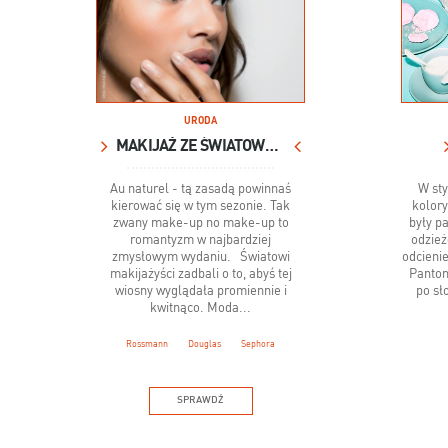
URODA
MAKIJAŻ ZE ŚWIATOWYCH WYBIEGÓW
Au naturel - tą zasadą powinnaś
W sty
kierować się w tym sezonie. Tak
kolory
zwany make-up no make-up to
były p
romantyzm w najbardziej
odzież
zmysłowym wydaniu. Światowi
odcieni
makijażyści zadbali o to, abyś tej
Panton
wiosny wyglądała promiennie i
po sł
kwitnąco. Moda...
Rossmann
Douglas
Sephora
SPRAWDŹ