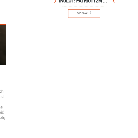
INGLOT: PATRIOTYZM NA USTACH
SPRAWDŹ
ch
est
ne
wić
olę