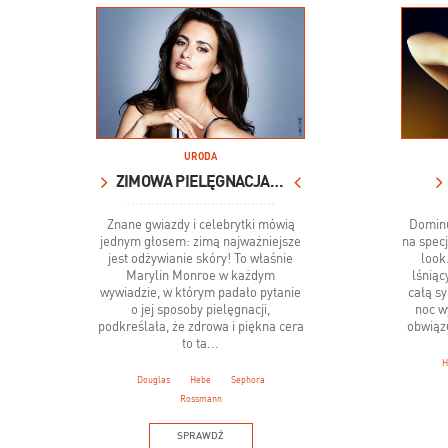
URODA
ZIMOWA PIELĘGNACJA GWIAZD
Znane gwiazdy i celebrytki mówią
Domin
jednym głosem: zimą najważniejsze
na specj
jest odżywianie skóry! To właśnie
look
Marylin Monroe w każdym
lśniąc
wywiadzie, w którym padało pytanie
całą s
o jej sposoby pielęgnacji,
noc w
podkreślała, że zdrowa i piękna cera
obwiązu
to ta...
H
Douglas
Hebe
Sephora
Rossmann
SPRAWDŹ