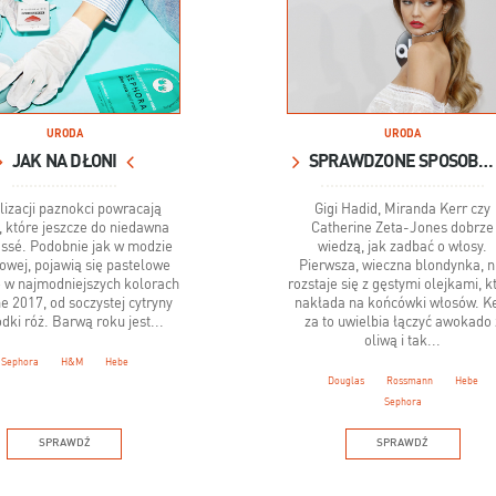
URODA
URODA
JAK NA DŁONI
SPRAWDZONE SPOSOBY GWIAZD NA PIĘKNE WŁOSY
lizacji paznokci powracają
Gigi Hadid, Miranda Kerr czy
, które jeszcze do niedawna
Catherine Zeta-Jones dobrze
assé. Podobnie jak w modzie
wiedzą, jak zadbać o włosy.
owej, pojawią się pastelowe
Pierwsza, wieczna blondynka, n
e w najmodniejszych kolorach
rozstaje się z gęstymi olejkami, k
e 2017, od soczystej cytryny
nakłada na końcówki włosów. K
odki róż. Barwą roku jest...
za to uwielbia łączyć awokado 
oliwą i tak...
Sephora
H&M
Hebe
Douglas
Rossmann
Hebe
Sephora
SPRAWDŹ
SPRAWDŹ