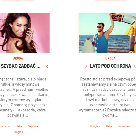
URODA
URODA
JAK SZYBKO ZADBAĆ O URODĘ?
LATO POD OCHRONĄ
ęczona i szara, ciało blade i
Często stojąc przed sklepową pó
orstkie, a włosy matowe,
zastanawiamy się na czym pole
szone… A przed nami wielkie
różnica między dezodorantami
 czy nieoczekiwane spotkanie,
antyperspirantami. Czy to tylk
którym chcemy wyglądać
chwyt marketingowy, czy moż
cyjnie. Z pomocą przychodzą
rzeczywiście stoi za tym
osmetyki i akcesoria, które
wytłumaczenie? Różnica między 
pozwalają...
dwoma...
ossmann
Hebe
Sephora
Douglas
Hebe
Rossmann
Douglas