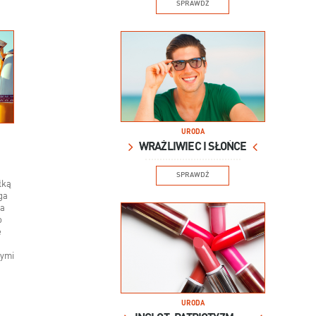
SPRAWDŹ
URODA
WRAŻLIWIEC I SŁOŃCE
SPRAWDŹ
łką
ga
 a
o
e
tymi
URODA