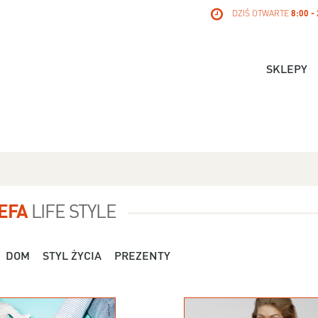
DZIŚ OTWARTE
8:00 -
SKLEPY
EFA
LIFE STYLE
DOM
STYL ŻYCIA
PREZENTY
Dla Niej - Orsay - 119,99 zł
Dla Niej - Stradivari