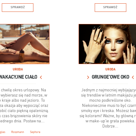
SPRAWDŹ
SPRAWDŹ
URODA
URODA
WAKACYJNE CIAŁO
GRUNGE’OWE OKO
 chwilę okres urlopowy. Na
Jednym z najmocniej wybijający
wybierasz się nad morze, w
się trendów w letnim makijażu j
e kraje albo nad jezioro. To
mocno podkreślone oko.
za okazja aby wypocząć oraz
Niekoniecznie musi to być czar
obić ciało piękną opalenizną.
smoky eye i kreska. Możesz ba
 czas brązowienia skóry nie
się kolorami! Ważne, by główną r
jednego dnia. Postaw na...
w make-up’ie grała powieka.
Dobrze...
glas
Rossmann
Sephora