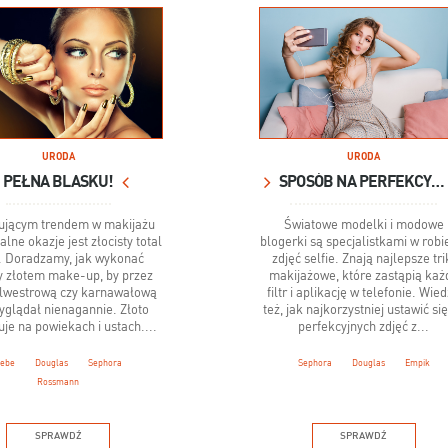
URODA
URODA
PEŁNA BLASKU!
SPOSÓB NA PERFEKCYJNE SELFIE!
ującym trendem w makijażu
Światowe modelki i modowe
alne okazje jest złocisty total
blogerki są specjalistkami w robi
. Doradzamy, jak wykonać
zdjęć selfie. Znają najlepsze tri
y złotem make-up, by przez
makijażowe, które zastąpią każ
ylwestrową czy karnawałową
filtr i aplikację w telefonie. Wie
yglądał nienagannie. Złoto
też, jak najkorzystniej ustawić si
je na powiekach i ustach....
perfekcyjnych zdjęć z...
ebe
Douglas
Sephora
Sephora
Douglas
Empik
Rossmann
SPRAWDŹ
SPRAWDŹ