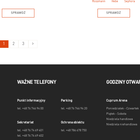
Rossmann
Hebe
Sephora
SPRAWDŹ
SPRAWDŹ
1
2
3
WAŻNE TELEFONY
GODZINY OTWA
Punkt informacyjny
Parking
Cuprum Arena
tel. +48 76 746 94 00
tel. +48 76 746 94 20
Poniedziałek - Czwartek
Piątek - Sobota
Niedziela handlowa
Sekretariat
Ochrona obiektu
Niedziela niehandlowa
tel. +48 76 74 69 401
tel. +48 786 678 750
tel. +48 76 74 69 402