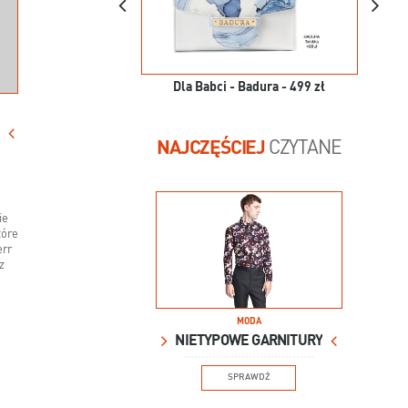
Dla Babci - Badura - 499 zł
NAJCZĘŚCIEJ
CZYTANE
ie
tóre
err
z
MODA
NIETYPOWE GARNITURY
SPRAWDŹ