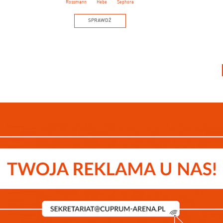
Rossmann
Hebe
Sephora
SPRAWDŹ