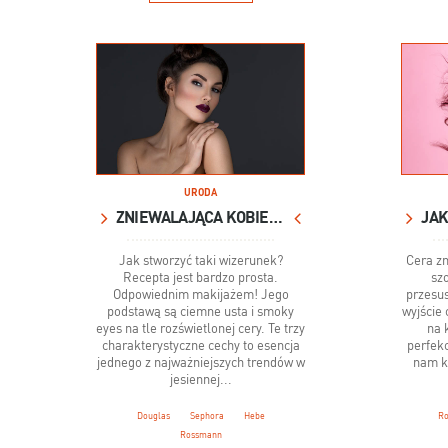
URODA
ZNIEWALAJĄCA KOBIETA WAMP!
Jak stworzyć taki wizerunek?
Cera zm
Recepta jest bardzo prosta.
sz
Odpowiednim makijażem! Jego
przesu
podstawą są ciemne usta i smoky
wyjście
eyes na tle rozświetlonej cery. Te trzy
na 
charakterystyczne cechy to esencja
perfek
jednego z najważniejszych trendów w
nam k
jesiennej...
Douglas
Sephora
Hebe
R
Rossmann