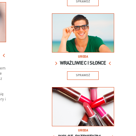
SPRAWDŹ
URODA
WRAŻLIWIEC I SŁOŃCE
rem
e
SPRAWDŹ
az
ię
ry i
URODA