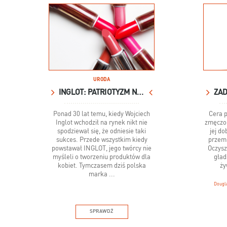
URODA
INGLOT: PATRIOTYZM NA USTACH
ZAD
Ponad 30 lat temu, kiedy Wojciech
Cera p
Inglot wchodził na rynek nikt nie
zmęczon
spodziewał się, że odniesie taki
jej d
sukces. Przede wszystkim kiedy
przemi
powstawał INGLOT, jego twórcy nie
Oczysz
myśleli o tworzeniu produktów dla
gład
kobiet. Tymczasem dziś polska
ży
marka ...
Dougl
SPRAWDŹ