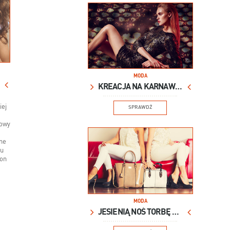
MODA
KREACJA NA KARNAWAŁ
iej
SPRAWDŹ
powy
ne
ku
pon
MODA
JESIENIĄ NOŚ TORBĘ XXL