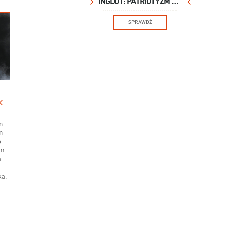
INGLOT: PATRIOTYZM NA USTACH
SPRAWDŹ
m
m
o
ym
a
ka.