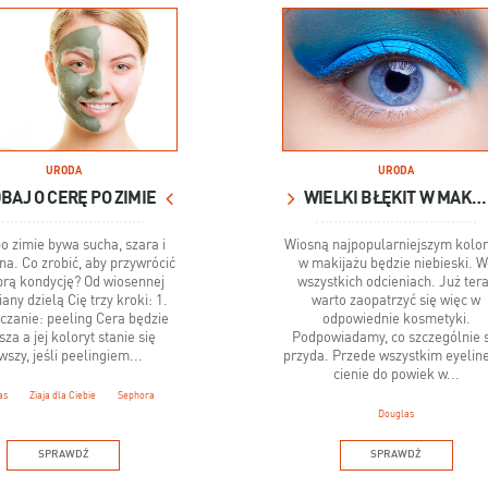
URODA
URODA
BAJ O CERĘ PO ZIMIE
WIELKI BŁĘKIT W MAKIJAŻU
o zimie bywa sucha, szara i
Wiosną najpopularniejszym kolo
a. Co zrobić, aby przywrócić
w makijażu będzie niebieski. W
obrą kondycję? Od wiosennej
wszystkich odcieniach. Już ter
any dzielą Cię trzy kroki: 1.
warto zaopatrzyć się więc w
czanie: peeling Cera będzie
odpowiednie kosmetyki.
sza a jej koloryt stanie się
Podpowiadamy, co szczególnie s
wszy, jeśli peelingiem...
przyda. Przede wszystkim eyeline
cienie do powiek w...
as
Ziaja dla Ciebie
Sephora
Douglas
SPRAWDŹ
SPRAWDŹ