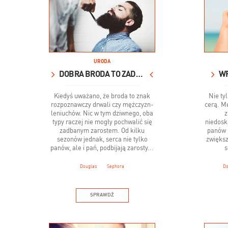
URODA
DOBRA BRODA TO ZADBANA BRODA!
WR
Kiedyś uważano, że broda to znak
Nie ty
rozpoznawczy drwali czy mężczyzn-
cerą. M
leniuchów. Nic w tym dziwnego, oba
z
typy raczej nie mogły pochwalić się
niedosk
zadbanym zarostem. Od kilku
panów 
sezonów jednak, serca nie tylko
zwiększ
panów, ale i pań, podbijają zarosty...
s
Douglas
Sephora
Do
SPRAWDŹ