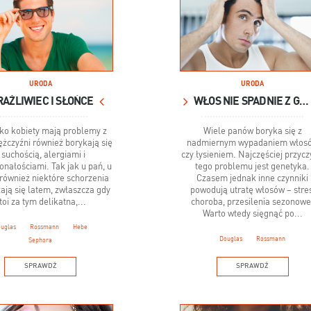
URODA
URODA
AŻLIWIEC I SŁOŃCE
WŁOS NIE SPADNIE Z GŁOWY
lko kobiety mają problemy z
Wiele panów boryka się z
ężczyźni również borykają się
nadmiernym wypadaniem włos
 suchością, alergiami i
czy łysieniem. Najczęściej przyc
onałościami. Tak jak u pań, u
tego problemu jest genetyka.
również niektóre schorzenia
Czasem jednak inne czynniki
ają się latem, zwłaszcza gdy
powodują utratę włosów – stres
toi za tym delikatna,...
choroba, przesilenia sezonowe
Warto wtedy sięgnąć po...
uglas
Rossmann
Hebe
Douglas
Rossmann
Sephora
SPRAWDŹ
SPRAWDŹ