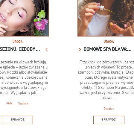
URODA
URODA
HIT SEZONU: OZDOBY DO WŁOSÓW
DOMOWE SPA DLA WŁOSÓW
sezonie na głowach królują
Trzy kroki do zdrowszych i bardz
e upięcia – luźno związane u
lśniących włosów? To proste:
łowy koczki albo słowiańskie
szampon, odżywka, kuracja. Eta
ze. Koniecznie udekorowane
plan, którego systematyczne
mi do włosów wyglądającymi
przestrzeganie przynosi wymier
 wyciągnięte z królewskiego
efekty. 1) Szampon Na począt
arbca. Wyglądamy jak...
ważne jest oczyszczenie. Szam
usuwa...
H&M
Sephora
Douglas
SPRAWDŹ
SPRAWDŹ