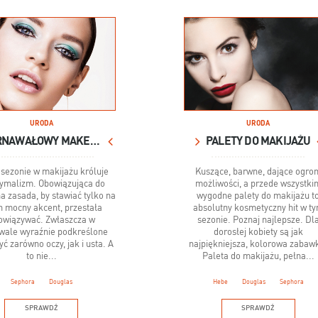
URODA
URODA
KARNAWAŁOWY MAKE-UP
PALETY DO MAKIJAŻU
sezonie w makijażu króluje
Kuszące, barwne, dające ogro
ymalizm. Obowiązująca do
możliwości, a przede wszystki
a zasada, by stawiać tylko na
wygodne palety do makijażu t
n mocny akcent, przestała
absolutny kosmetyczny hit w t
owiązywać. Zwłaszcza w
sezonie. Poznaj najlepsze. Dl
wale wyraźnie podkreślone
dorosłej kobiety są jak
ć zarówno oczy, jak i usta. A
najpiękniejsza, kolorowa zabaw
to nie...
Paleta do makijażu, pełna...
Sephora
Douglas
Hebe
Douglas
Sephora
SPRAWDŹ
SPRAWDŹ