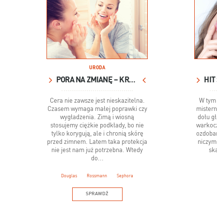
URODA
PORA NA ZMIANĘ – KREMY BB CZY CC?
Cera nie zawsze jest nieskazitelna.
W tym 
Czasem wymaga małej poprawki czy
mistern
wygładzenia. Zimą i wiosną
dołu g
stosujemy ciężkie podkłady, bo nie
warkoc
tylko korygują, ale i chronią skórę
ozdoba
przed zimnem. Latem taka protekcja
niczym
nie jest nam już potrzebna. Wtedy
sk
do...
Douglas
Rossmann
Sephora
SPRAWDŹ