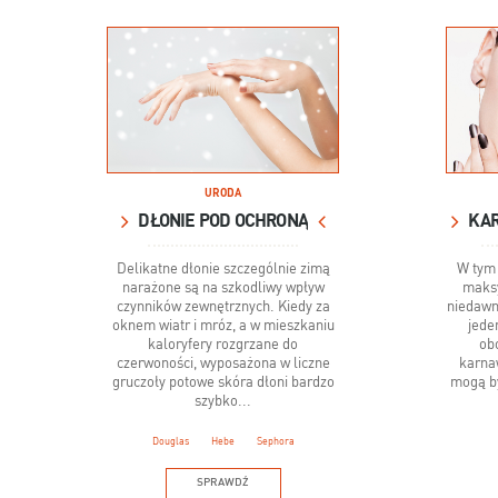
URODA
DŁONIE POD OCHRONĄ
Delikatne dłonie szczególnie zimą
W tym 
narażone są na szkodliwy wpływ
maks
czynników zewnętrznych. Kiedy za
niedawn
oknem wiatr i mróz, a w mieszkaniu
jede
kaloryfery rozgrzane do
ob
czerwoności, wyposażona w liczne
karna
gruczoły potowe skóra dłoni bardzo
mogą by
szybko...
Douglas
Hebe
Sephora
SPRAWDŹ