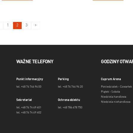
1
2
3
WAŻNE TELEFONY
GODZINY OTWA
Punkt informacyjny
Parking
Cuprum Arena
tel. +48 76 746 94 00
tel. +48 76 746 94 20
Poniedziałek - Czwartek
Piątek - Sobota
Niedziela handlowa
Sekretariat
Ochrona obiektu
Niedziela niehandlowa
tel. +48 76 74 69 401
tel. +48 786 678 750
tel. +48 76 74 69 402